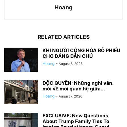
Hoang
RELATED ARTICLES
KHI NGƯỜI CỘNG HÒA BỎ PHIẾU
CHO ĐẢNG DÂN CHỦ
Hoang
-
August 8, 2026
ĐỘC QUYỀN: Những nghi vấn.
mới về mối quan hệ giữa...
Hoang
-
August 7, 2026
EXCLUSIVE: New Questions
About Trump Family Ties To