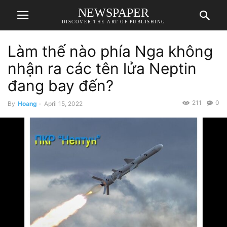
NEWSPAPER
DISCOVER THE ART OF PUBLISHING
Làm thế nào phía Nga không
nhận ra các tên lửa Neptin
đang bay đến?
211
0
By
Hoang
-
April 15, 2022