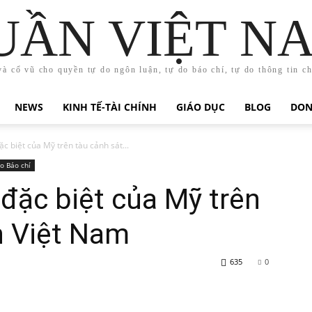
UẦN VIỆT N
và cổ vũ cho quyền tự do ngôn luận, tự do báo chí, tự do thông tin c
NEWS
KINH TẾ-TÀI CHÍNH
GIÁO DỤC
BLOG
DON
c biệt của Mỹ trên tàu cảnh sát...
o Báo chí
đặc biệt của Mỹ trên
n Việt Nam
635
0