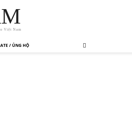
AM
ho Việt Nam
ATE / ỦNG HỘ