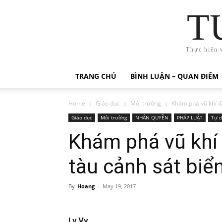
T
Thực hiện 
TRANG CHỦ
BÌNH LUẬN – QUAN ĐIỂM
Home
Giáo dục
Môi trường
Khám phá vũ khí đặ
Giáo dục
Môi trường
NHÂN QUYỀN
PHÁP LUẬT
Tự d
Khám phá vũ khí 
tàu cảnh sát biể
By
Hoang
-
May 19, 2017
Ly Vy