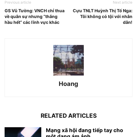
Previous article
Next article
GS Vũ Tường: VNCH chỉ thua
Cựu TNLT Huỳnh Thị Tố Nga:
về quân sự nhưng “thắng
Tôi không có tội với nhân
hầu hết” các lĩnh vực khác
dân!
Hoang
RELATED ARTICLES
Mạng xã hội đang tiếp tay cho
một dạng ám ảnh...