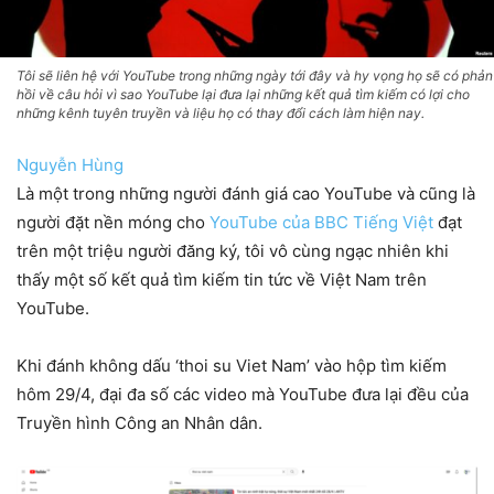
Tôi sẽ liên hệ với YouTube trong những ngày tới đây và hy vọng họ sẽ có phản
hồi về câu hỏi vì sao YouTube lại đưa lại những kết quả tìm kiếm có lợi cho
những kênh tuyên truyền và liệu họ có thay đổi cách làm hiện nay.
Nguyễn Hùng
Là một trong những người đánh giá cao YouTube và cũng là
người đặt nền móng cho
YouTube của BBC Tiếng Việt
đạt
trên một triệu người đăng ký, tôi vô cùng ngạc nhiên khi
thấy một số kết quả tìm kiếm tin tức về Việt Nam trên
YouTube.
Khi đánh không dấu ‘thoi su Viet Nam’ vào hộp tìm kiếm
hôm 29/4, đại đa số các video mà YouTube đưa lại đều của
Truyền hình Công an Nhân dân.