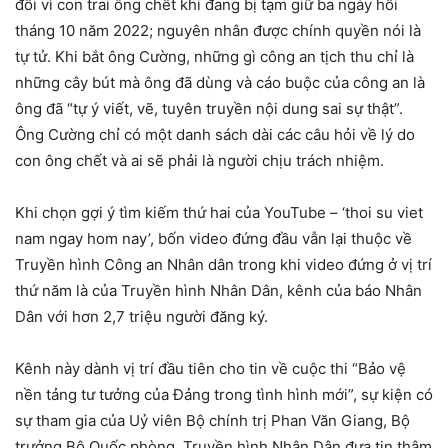
đối vì con trai ông chết khi đang bị tạm giữ ba ngày hồi
tháng 10 năm 2022; nguyên nhân được chính quyền nói là
tự tử. Khi bắt ông Cường, những gì công an tịch thu chỉ là
những cây bút mà ông đã dùng và cáo buộc của công an là
ông đã “tự ý viết, vẽ, tuyên truyền nội dung sai sự thật”.
Ông Cường chỉ có một danh sách dài các câu hỏi về lý do
con ông chết và ai sẽ phải là người chịu trách nhiệm.
Khi chọn gợi ý tìm kiếm thứ hai của YouTube – ‘thoi su viet
nam ngay hom nay’, bốn video đứng đầu vẫn lại thuộc về
Truyền hình Công an Nhân dân trong khi video đứng ở vị trí
thứ năm là của Truyền hình Nhân Dân, kênh của báo Nhân
Dân với hơn 2,7 triệu người đăng ký.
Kênh này dành vị trí đầu tiên cho tin về cuộc thi “Bảo vệ
nền tảng tư tưởng của Đảng trong tình hình mới”, sự kiện có
sự tham gia của Uỷ viên Bộ chính trị Phan Văn Giang, Bộ
trưởng Bộ Quốc phòng. Truyền hình Nhân Dân đưa tin thậm