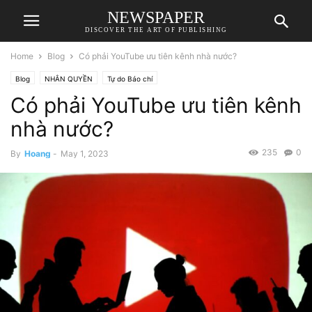
NEWSPAPER
DISCOVER THE ART OF PUBLISHING
Home
Blog
Có phải YouTube ưu tiên kênh nhà nước?
Blog
NHÂN QUYỀN
Tự do Báo chí
Có phải YouTube ưu tiên kênh
nhà nước?
235
0
By
Hoang
-
May 1, 2023