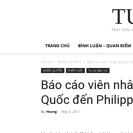
T
Thực hiện 
TRANG CHỦ
BÌNH LUẬN – QUAN ĐIỂM
Home
NHÂN QUYỀN
Báo cáo viên nhân quyền Li
NHÂN QUYỀN
PHÁP LUẬT
Tự do Báo chí
Báo cáo viên nhâ
Quốc đến Philipp
By
Hoang
-
May 6, 2017