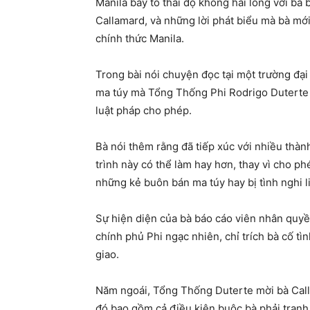
Manila bày tỏ thái độ không hài lòng với b
Callamard, và những lời phát biểu mà bà mớ
chính thức Manila.
Trong bài nói chuyện đọc tại một trường đại 
ma túy mà Tổng Thống Phi Rodrigo Duterte 
luật pháp cho phép.
Bà nói thêm rằng đã tiếp xúc với nhiều thà
trình này có thể làm hay hơn, thay vì cho 
những kẻ buôn bán ma túy hay bị tình nghi l
Sự hiện diện của bà báo cáo viên nhân quyề
chính phủ Phi ngạc nhiên, chỉ trích bà cố t
giao.
Năm ngoái, Tổng Thống Duterte mời bà Call
đó bao gồm cả điều kiện buộc bà phải tranh 