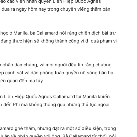
à báo cáo viên nhân quyền Liên Hiệp Quốc Agnes
i đưa ra ngày hôm nay trong chuyến viếng thăm bán
học ở Manila, bà Callamard nói rằng chiến dịch bài trừ
đang thực hiện sẽ không thành công vì đi quá phạm vi
nh phần dân chúng, và mọi người đều tin rằng chương
phép cảnh sát và dân phòng toàn quyền nổ súng bắn hạ
iên quan đến ma túy.
n Liên Hiệp Quốc Agnes Callamard tại Manila khiến
ình đến Phi mà không thông qua những thủ tục ngoại
amard ghé thăm, nhưng đặt ra một số điều kiện, trong
luận về nhân quyền với ông. Bà Callamard từ chối, nói