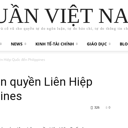
UẦN VIỆT N
và cổ vũ cho quyền tự do ngôn luận, tự do báo chí, tự do thông tin c
NEWS
KINH TẾ-TÀI CHÍNH
GIÁO DỤC
BLO
ên Hiệp Quốc đến Philippines
n quyền Liên Hiệp
ines
326
0