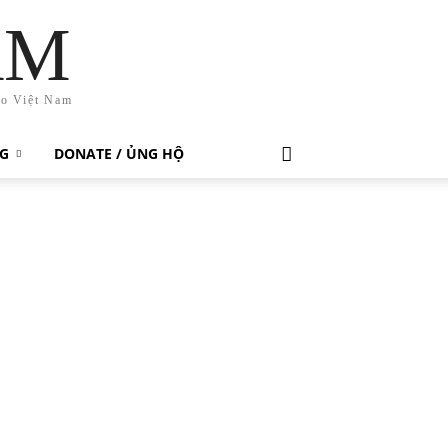
AM
ho Việt Nam
G
DONATE / ỦNG HỘ