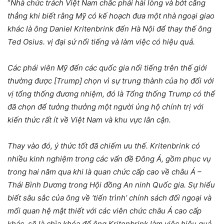
“
Nhà chức trách Việt Nam chắc phải hài lòng và bớt căng
thẳng khi biết rằng Mỹ có kế hoạch đưa một nhà ngoại giao
khác là ông Daniel Kritenbrink đến Hà Nội để thay thế ông
Ted Osius. vị đại sứ nổi tiếng và làm việc có hiệu quả.
Các phái viên Mỹ đến các quốc gia nổi tiếng trên thế giới
thường được [Trump] chọn vì sự trung thành của họ đối với
vị tổng thống đương nhiệm, đó là Tổng thống Trump có thể
đã chọn để tưởng thưởng một người ủng hộ chính trị với
kiến ​​thức rất ít về Việt Nam và khu vực lân cận.
Thay vào đó, ý thức tốt đã chiếm ưu thế. Kritenbrink có
nhiều kinh nghiệm trong các vấn đề Đông Á, gồm phục vụ
trong hai năm qua khi là quan chức cấp cao về châu Á –
Thái Bình Dương trong Hội đồng An ninh Quốc gia. Sự hiểu
biết sâu sắc của ông về ‘tiến trình’ chính sách đối ngoại và
mối quan hệ mật thiết với các viên chức châu Á cao cấp
khác, sẽ là chìa khóa để ông Kritenbrink làm việc hiệu quả