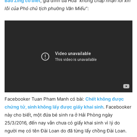
Báo Zing co biết
, gia đình bà Hoa “
không chấp nhận lời xin
lỗi của Phó chủ tịch phường Văn Miếu
“:
Facebooker Tuan Pham Manh có bài:
Chết không được
chứng tử, sinh không lấy được giấy khai sinh
. Facebooker
này cho biết, một đứa bé sinh ra ở Hải Phòng ngày
25/3/2016, đến nay vẫn chưa có giấy khai sinh vì lý do
người mẹ có tên Đài Loan do đã từng lấy chồng Đài Loan.