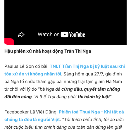
Hậu phiên xử nhà hoạt động Trần Thị Nga
Paulus Lê Sơn có bài:
TNLT Trần Thị Nga bị kỷ luật sau khi
tòa xử án vì không nhận tội
. Sáng hôm qua 27/7, gia đình
bà Nga tổ chức thăm gặp bà, nhưng trại tạm giam Hà Nam
từ chối với lý do “
bà Nga đã
cứng đầu, quyết tâm chống
đối đến cùng
. Vì thế Trại đang phải
thi hành kỷ luật
“.
Facebooker Lã Việt Dũng:
Phiên toà Thuý Nga – Khi tất cả
chúng ta đều là người Việt
. “
Tôi thích biểu tình, tôi ao ước
một cuộc biểu tình chính đáng của toàn dân đứng lên giải