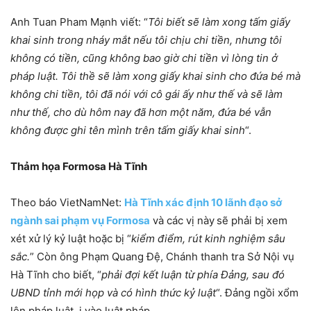
Anh Tuan Pham Mạnh viết: “
Tôi biết sẽ làm xong tấm giấy
khai sinh trong nháy mắt nếu tôi chịu chi tiền, nhưng tôi
không có tiền, cũng không bao giờ chi tiền vì lòng tin ở
pháp luật. Tôi thề sẽ làm xong giấy khai sinh cho đứa bé mà
không chi tiền, tôi đã nói với cô gái ấy như thế và sẽ làm
như thế, cho dù hôm nay đã hơn một năm, đứa bé vẫn
không được ghi tên mình trên tấm giấy khai sinh
“.
Thảm họa Formosa Hà Tĩnh
Theo báo VietNamNet:
Hà Tĩnh xác định 10 lãnh đạo sở
ngành sai phạm vụ Formosa
và các vị này
sẽ phải bị xem
xét xử lý kỷ luật hoặc bị “
kiểm điểm, rút kinh nghiệm sâu
sắc.
” Còn ông Phạm Quang Đệ, Chánh thanh tra Sở Nội vụ
Hà Tĩnh cho biết, “
phải đợi kết luận từ phía Đảng, sau đó
UBND tỉnh mới họp và có hình thức kỷ luật
“. Đảng ngồi xổm
lên pháp luật, ị vào luật pháp.