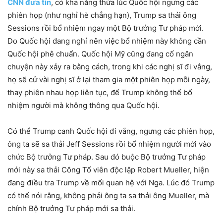
CNN đưa tin
, có khả năng thừa lúc Quốc hội ngưng các
phiên họp (như nghỉ hè chẳng hạn), Trump sa thải ông
Sessions rồi bổ nhiệm ngay một Bộ trưởng Tư pháp mới.
Do Quốc hội đang nghỉ nên việc bổ nhiệm này không cần
Quốc hội phê chuẩn. Quốc hội Mỹ cũng đang cố ngăn
chuyện này xảy ra bằng cách, trong khi các nghị sĩ đi vắng,
họ sẽ cử vài nghị sĩ ở lại tham gia một phiên họp mỗi ngày,
thay phiên nhau họp liên tục, để Trump không thể bổ
nhiệm người mà không thông qua Quốc hội.
Có thể Trump canh Quốc hội đi vắng, ngưng các phiên họp,
ông ta sẽ sa thải Jeff Sessions rồi bổ nhiệm người mới vào
chức Bộ trưởng Tư pháp. Sau đó buộc Bộ trưởng Tư pháp
mới này sa thải Công Tố viên độc lập Robert Mueller, hiện
đang điều tra Trump về mối quan hệ với Nga. Lúc đó Trump
có thể nói rằng, không phải ông ta sa thải ông Mueller, mà
chính Bộ trưởng Tư pháp mới sa thải.