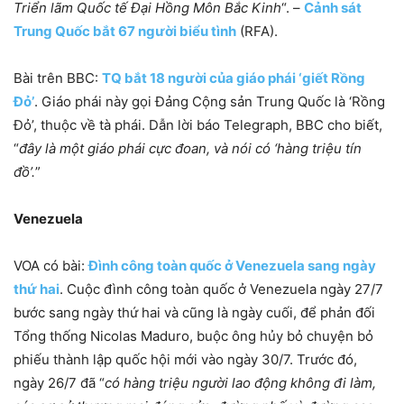
Triển lãm Quốc tế Đại Hồng Môn Bắc Kinh
“. –
Cảnh sát
Trung Quốc bắt 67 người biểu tình
(RFA).
Bài trên BBC:
TQ bắt 18 người của giáo phái ‘giết Rồng
Đỏ’
. Giáo phái này gọi Đảng Cộng sản Trung Quốc là ‘Rồng
Đỏ’, thuộc về tà phái. Dẫn lời báo Telegraph, BBC cho biết,
“
đây là một giáo phái cực đoan, và nói có ‘hàng triệu tín
đồ’.
”
Venezuela
VOA có bài:
Đình công toàn quốc ở Venezuela sang ngày
thứ hai
. Cuộc đình công toàn quốc ở Venezuela ngày 27/7
bước sang ngày thứ hai và cũng là ngày cuối, để phản đối
Tổng thống Nicolas Maduro, buộc ông hủy bỏ chuyện bỏ
phiếu thành lập quốc hội mới vào ngày 30/7. Trước đó,
ngày 26/7 đã “
có hàng triệu người lao động không đi làm,