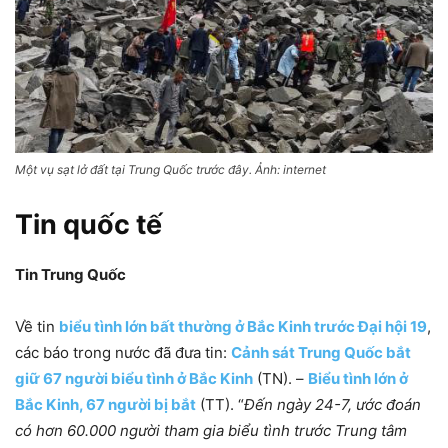
Một vụ sạt lở đất tại Trung Quốc trước đây. Ảnh: internet
Tin quốc tế
Tin Trung Quốc
Về tin
biểu tình lớn bất thường ở Bắc Kinh trước Đại hội 19
,
các báo trong nước đã đưa tin:
Cảnh sát Trung Quốc bắt
giữ 67 người biểu tình ở Bắc Kinh
(TN). –
Biểu tình lớn ở
Bắc Kinh, 67 người bị bắt
(TT). “
Đến ngày 24-7, ước đoán
có hơn 60.000 người tham gia biểu tình trước Trung tâm