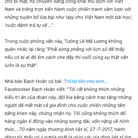
chỗ bí mật, họ chuyển sang công khai thù địch với Việt
Nam và trắng trợn tiến hành cuộc chiến tranh xâm lược với
những tuyên bố lừa bịp như ‘dạy cho Việt Nam một bài học’,
‘cuộc đánh trả tự vệ’…
”
Trong cuộc phỏng vấn này, Tướng Lê Mã Lương không
quên nhắc lại rằng “
Phải sòng phẳng với lịch sử để thấy
nếu có bị ai đó tìm cách che đậy thì cuối cùng sự thật vẫn
luôn là sự thật
“.
Nhà báo Bạch Hoàn có bài:
Trả lại tên cho anh…
Facebooker Bạch Hoàn viết: “
Tôi rất không thích những
kiểu tri ân của đoàn này, đội kia bằng cách trao tặng những
người đã mất mát cả gia đình cho cuộc chiến những tấm
bằng khen này, chứng nhận nọ. Tôi cũng không thích đổ
hàng ngàn tỉ đồng vào những tượng đài, vốn nặng về hình
thức… 70 năm ngày thương binh liệt sĩ, 27-7-2017, hành
động tôi thấy có ý nghĩa nhất là giúp các gia đình liệt sĩ tìm