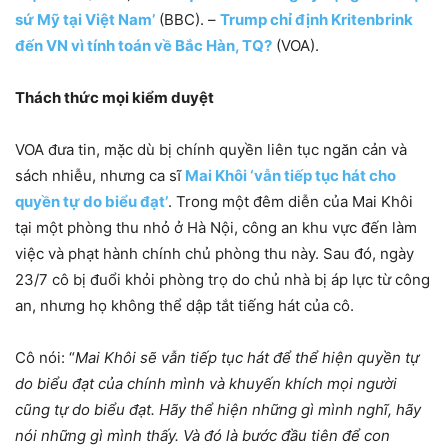
sứ Mỹ tại Việt Nam’
(BBC). –
Trump chỉ định Kritenbrink
đến VN vì tính toán về Bắc Hàn, TQ?
(VOA).
Thách thức mọi kiểm duyệt
VOA đưa tin, mặc dù bị chính quyền liên tục ngăn cản và
sách nhiễu, nhưng ca sĩ
Mai Khôi ‘vẫn tiếp tục hát cho
quyền tự do biểu đạt’
. Trong một đêm diễn của Mai Khôi
tại một phòng thu nhỏ ở Hà Nội, công an khu vực đến làm
việc và phạt hành chính chủ phòng thu này. Sau đó, ngày
23/7 cô bị đuổi khỏi phòng trọ do chủ nhà bị áp lực từ công
an, nhưng họ không thể dập tắt tiếng hát của cô.
Cô nói: “
Mai Khôi sẽ vẫn tiếp tục hát để thể hiện quyền tự
do biểu đạt của chính mình và khuyến khích mọi người
cũng tự do biểu đạt. Hãy thể hiện những gì mình nghĩ, hãy
nói những gì mình thấy. Và đó là bước đầu tiên để con