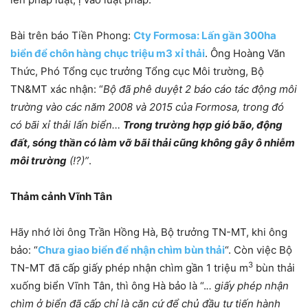
Bài trên báo Tiền Phong:
Cty Formosa: Lấn gần 300ha
biển để chôn hàng chục triệu m3 xỉ thải
. Ông Hoàng Văn
Thức, Phó Tổng cục trưởng Tổng cục Môi trường, Bộ
TN&MT xác nhận: “
Bộ đã phê duyệt 2 báo cáo tác động môi
trường vào các năm 2008 và 2015 của Formosa, trong đó
có bãi xỉ thải lấn biển…
Trong trường hợp gió bão, động
đất, sóng thần có làm vỡ bãi thải cũng không gây ô nhiễm
môi trường
(!?)”
.
Thảm cảnh Vĩnh Tân
Hãy nhớ lời ông Trần Hồng Hà, Bộ trưởng TN-MT, khi ông
bảo: “
Chưa giao biển để nhận chìm bùn thải
“. Còn việc Bộ
3
TN-MT đã cấp giấy phép nhận chìm gần 1 triệu m
bùn thải
xuống biển Vĩnh Tân, thì ông Hà bảo là “.
.. giấy phép nhận
chìm ở biển đã cấp chỉ là căn cứ để chủ đầu tư tiến hành