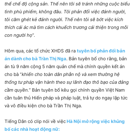
thể chế độ cộng sản. Thế nên tôi sẽ tránh những cuộc biểu
tình phù phiếm, không đâu. Tôi phản đối việc đánh người,
tôi căm ghét kẻ đánh người. Thế nên tôi sẽ bớt việc kích
thích cái ác mà tìm cách khuếch trương cái thiện trong mỗi
con người họ
“.
Hôm qua, các tổ chức XHDS đã ra
tuyên bố phản đối bản
án dành cho bà Trần Thị Nga
. Bản tuyên bố cho rằng, bản
án tù 9 năm cộng 5 năm quản chế
mà chính quyền kết án
cho bà “
khiến cho toàn dân phẫn nộ và xem thường hệ
thống tư pháp vận hành theo sự lãnh đạo thô bạo của đảng
cầm quyền.
” Bản tuyên bố kêu gọi chính quyền Việt Nam
cần tuân thủ Hiến pháp và pháp luật, trả tự do ngay lập tức
và vô điều kiện cho bà Trần Thị Nga.
Tiếng Dân có clip nói về việc
Hà Nội mở rộng việc khủng
bố các nhà hoạt động nữ: