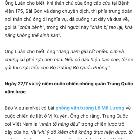
Ông Luân cho biết, khi thân chủ của ông cấp cứu tại Bệnh
viện 175, Sài Gòn và đang chuyền dịch, thì phía trung đoàn
nơi thân chủ ông đi nghĩa vụ, đã xuống rút dây và đưa về,
gọi là “
chữa bệnh
“, trong khi người này “
chân bị teo lại, khả
năng không thể sinh sản
“.
Ông Luân cho biết, ông “
đang nắm giữ rất nhiều clip và
chứng cứ ghê rợn hơn nữa. Nếu có dấu hiệu bao che, tôi sẽ
gửi thư trực tiếp cho Bộ trưởng Bộ Quốc Phòng.”
Ngày 27/7 và kỷ niệm cuộc chiến chống quân Trung Quốc
xâm lược
Báo VietnamNet có bài
phỏng vấn tướng Lê Mã Lương
về
cuộc chiến ác liệt ở Vị Xuyên. Ông cho rằng, Trung Quốc
coi Việt Nam là “
nhân tố hàng đầu
” trong chiến lược trỗi
dậy của họ. Và “
khi ý đồ kiềm chế không thực hiện được, từ