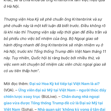
ở Hà Nội.
Thượng viện Hoa Kỳ sẽ phê chuẩn ông Kritenbrink và sự
phê chuẩn này là một kết luận đã biết trước. Điều không rõ
là khi nào thì Thượng viện sắp xếp thời gian để điều trần và
bỏ phiếu cho việc bổ nhiệm của ông. Bộ Ngoại giao sẽ
hành động nhanh để ông Kritenbrink sẽ nhận nhiệm vụ ở
Hà Nội, trước khi Tổng thống Trump đến Việt Nam tháng 11
này. Tuy nhiên, Quốc hội bị ràng buộc bởi nhiều thứ, và
việc xem xét chuyện bổ nhiệm các viên chức ngoại giao sẽ
có ưu tiên thấp hơn”
.
Mời đọc thêm:
Đại sứ Hoa Kỳ kế tiếp tại Việt Nam là ai?
(VOA). –
Ứng viên đại sứ Mỹ tại Việt Nam – người thúc đẩy
chiến lược xoay trục
(BizLive). –
Chân dung nhà ngoại
giao vừa được Tổng thống Trump đề cử là Đại sứ Mỹ tại
Việt Nam
(Soha). –
Nhà quan sát ‘không kỳ vọng ở tân đại