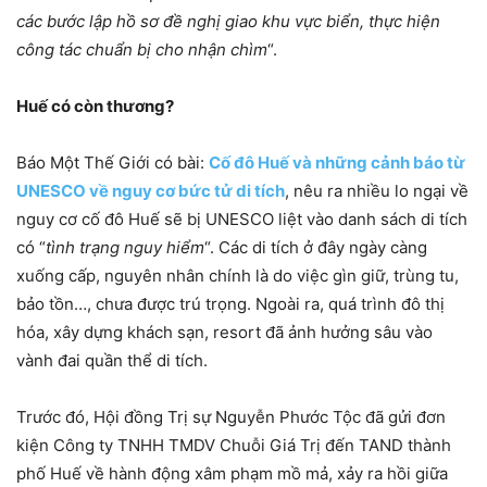
các bước lập hồ sơ đề nghị giao khu vực biển, thực hiện
công tác chuẩn bị cho nhận chìm
“.
Huế có còn thương?
Báo Một Thế Giới có bài:
Cố đô Huế và những cảnh báo từ
UNESCO về nguy cơ bức tử di tích
, nêu ra nhiều lo ngại về
nguy cơ cố đô Huế sẽ bị UNESCO liệt vào danh sách di tích
có “
tình trạng nguy hiểm
“. Các di tích ở đây ngày càng
xuống cấp, nguyên nhân chính là do việc gìn giữ, trùng tu,
bảo tồn…, chưa được trú trọng. Ngoài ra, quá trình đô thị
hóa, xây dựng khách sạn, resort đã ảnh hưởng sâu vào
vành đai quần thể di tích.
Trước đó, Hội đồng Trị sự Nguyễn Phước Tộc đã gửi đơn
kiện Công ty TNHH TMDV Chuỗi Giá Trị đến TAND thành
phố Huế về hành động xâm phạm mồ mả, xảy ra hồi giữa