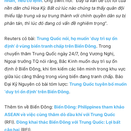
nhân,’ nếu có lệnh
. Ông Swift nói: “
Đây là vấn đề cốt lõi của
nền dân chủ Hoa Kỳ. Bất cứ lúc nào chúng ta thấy quân đội
thiếu tập trung và sự trung thành với chính quyền dân sự bị
phân tán, thì lúc đó đang có vấn đề nghiêm trọng
”.
Reuters có bài:
Trung Quốc nói, họ muốn ‘duy trì sự ổn
định’ ở vùng biển tranh chấp trên Biển Đông
. Trong
chuyến thăm Trung Quốc ngày 24/7, ông Vương Nghị,
Ngoại trưởng TQ nói rằng, Bắc Kinh muốn duy trì sự ổn
định ở Biển Đông, khi
tìm kiếm các liên minh trong khu vực
giữa lúc căng thẳng trong vùng biển đang tranh chấp.
Báo
Đại Kỷ Nguyên có bài tóm lược:
Trung Quốc tuyên bố muốn
‘duy trì ổn định’ trên Biển Đông
.
Thêm tin về Biển Đông:
Biển Đông: Philippines tham khảo
ASEAN về việc cùng thăm dò dầu khí với Trung Quốc
(RFI).
Đồng khai thác Biển Đông với Trung Quốc: Lợi bất
cập hại
(RFI).