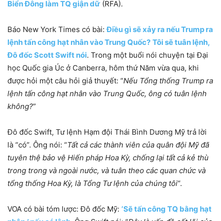
Biển Đông làm TQ giận dữ
(RFA).
Báo New York Times có bài:
Điều gì sẽ xảy ra nếu Trump ra
lệnh tấn công hạt nhân vào Trung Quốc?
Tôi sẽ tuân lệnh,
Đô đốc Scott Swift nói
. Trong một buổi
nói chuyện tại Đại
học Quốc gia Úc ở Canberra,
hôm thứ Năm vừa qua, khi
được hỏi một câu hỏi giả thuyết: “
Nếu Tổng thống Trump ra
lệnh tấn công hạt nhân vào Trung Quốc, ông có tuân lệnh
không?
”
Đô đốc Swift,
Tư lệnh Hạm đội Thái Bình Dương Mỹ trả lời
là “có”.
Ông nói: “
Tất cả các thành viên của quân đội Mỹ đã
tuyên thệ bảo vệ Hiến pháp Hoa Kỳ, chống lại tất cả kẻ thù
trong trong và ngoài nước, và tuân theo các quan chức và
tổng thống Hoa Kỳ, là Tổng Tư lệnh của chúng tôi
“.
VOA có bài tóm lược: Đô đốc Mỹ:
‘Sẽ tấn công TQ bằng hạt