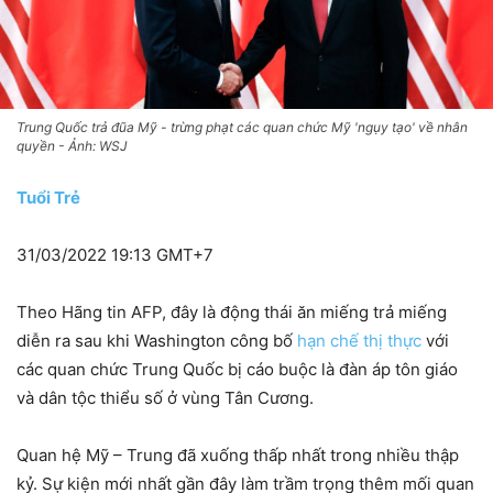
Trung Quốc trả đũa Mỹ - trừng phạt các quan chức Mỹ 'ngụy tạo' về nhân
quyền - Ảnh: WSJ
Tuổi Trẻ
31/03/2022 19:13 GMT+7
Theo Hãng tin AFP, đây là động thái ăn miếng trả miếng
diễn ra sau khi Washington công bố
hạn chế thị thực
với
các quan chức Trung Quốc bị cáo buộc là đàn áp tôn giáo
và dân tộc thiểu số ở vùng Tân Cương.
Quan hệ Mỹ – Trung đã xuống thấp nhất trong nhiều thập
kỷ. Sự kiện mới nhất gần đây làm trầm trọng thêm mối quan