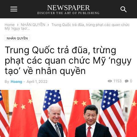
NEWSPAPER
DISCOVER THE ART OF PUBLISHING
Home
NHÂN QUYỀN
Trung Quốc trả đũa, trừng phạt các quan chức
Mỹ ‘ngụy tạo’...
NHÂN QUYỀN
Trung Quốc trả đũa, trừng
phạt các quan chức Mỹ ‘ngụy
tạo’ về nhân quyền
1153
0
By
Hoang
-
April 1, 2022