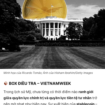
Minh họa của Ricardo Tomás; Ảnh của Hisham Ibrahim/Getty Images
BOX ĐIỀU TRA – VIETNAMWEEK
Trong lịch sử Mỹ, chưa từng có thời điểm nào
ranh giới
giữa quyền lực chính trị và quyền lực tiền tệ tư nhân
trở
nên mờ nhạt như hiện nay. Sự xuất hiện của
stablecoin
–