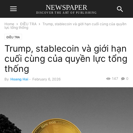
NEWSPAPER
DISCOVER THE ART OF PUBLISHING
Home
ĐIỀU TRA
Trump, stablecoin và giới hạn cuối cùng của quyền
lực tổng thống
ĐIỀU TRA
Trump, stablecoin và giới hạn
cuối cùng của quyền lực tổng
thống
147
0
By
Hoang Hai
-
February 6, 2026