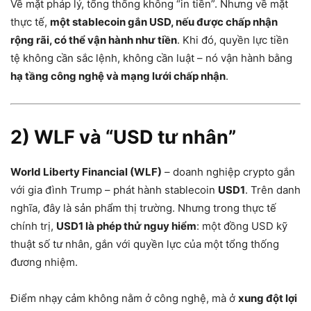
Về mặt pháp lý, tổng thống không “in tiền”. Nhưng về mặt
thực tế,
một stablecoin gắn USD, nếu được chấp nhận
rộng rãi, có thể vận hành như tiền
. Khi đó, quyền lực tiền
tệ không cần sắc lệnh, không cần luật – nó vận hành bằng
hạ tầng công nghệ và mạng lưới chấp nhận
.
2) WLF và “USD tư nhân”
World Liberty Financial (WLF)
– doanh nghiệp crypto gắn
với gia đình Trump – phát hành stablecoin
USD1
. Trên danh
nghĩa, đây là sản phẩm thị trường. Nhưng trong thực tế
chính trị,
USD1 là phép thử nguy hiểm
: một đồng USD kỹ
thuật số tư nhân, gắn với quyền lực của một tổng thống
đương nhiệm.
Điểm nhạy cảm không nằm ở công nghệ, mà ở
xung đột lợi