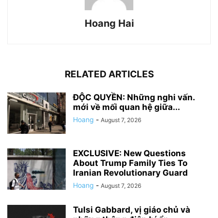
Hoang Hai
RELATED ARTICLES
ĐỘC QUYỀN: Những nghi vấn.
mới về mối quan hệ giữa...
Hoang
-
August 7, 2026
EXCLUSIVE: New Questions
About Trump Family Ties To
Iranian Revolutionary Guard
Hoang
-
August 7, 2026
Tulsi Gabbard, vị giáo chủ và