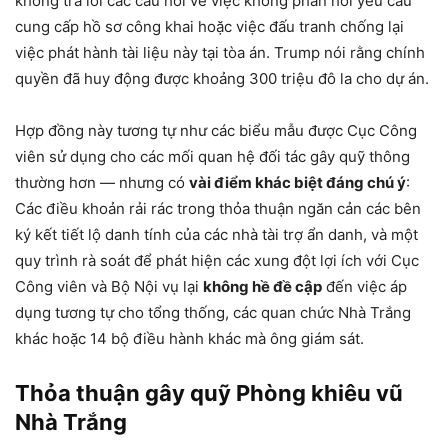
không trả lời các câu hỏi về việc không phản hồi yêu cầu
cung cấp hồ sơ công khai hoặc việc đấu tranh chống lại
việc phát hành tài liệu này tại tòa án. Trump nói rằng chính
quyền đã huy động được khoảng 300 triệu đô la cho dự án.
Hợp đồng này tương tự như các biểu mẫu được Cục Công
viên sử dụng cho các mối quan hệ đối tác gây quỹ thông
thường hơn — nhưng có
vài điểm khác biệt đáng chú ý
:
Các điều khoản rải rác trong thỏa thuận ngăn cản các bên
ký kết tiết lộ danh tính của các nhà tài trợ ẩn danh, và một
quy trình rà soát để phát hiện các xung đột lợi ích với Cục
Công viên và Bộ Nội vụ lại
không hề đề cập
đến việc áp
dụng tương tự cho tổng thống, các quan chức Nhà Trắng
khác hoặc 14 bộ điều hành khác mà ông giám sát.
Thỏa thuận gây quỹ Phòng khiêu vũ
Nhà Trắng