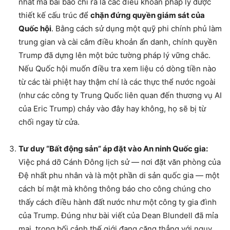
nhất mà bài báo chỉ ra là các điều khoản pháp lý được
thiết kế cấu trúc để
chặn đứng quyền giám sát của
Quốc hội
. Bằng cách sử dụng một quỹ phi chính phủ làm
trung gian và cài cắm điều khoản ẩn danh, chính quyền
Trump đã dựng lên một bức tường pháp lý vững chắc.
Nếu Quốc hội muốn điều tra xem liệu có dòng tiền nào
từ các tài phiệt hay thậm chí là các thực thể nước ngoài
(như các công ty Trung Quốc liên quan đến thương vụ AI
của Eric Trump) chảy vào đây hay không, họ sẽ bị từ
chối ngay từ cửa.
Tư duy “Bất động sản” áp đặt vào An ninh Quốc gia:
Việc phá dỡ Cánh Đông lịch sử — nơi đặt văn phòng của
Đệ nhất phu nhân và là một phần di sản quốc gia — một
cách bí mật mà không thông báo cho công chúng cho
thấy cách điều hành đất nước như một công ty gia đình
của Trump. Đúng như bài viết của Dean Blundell đã mỉa
mai, trong bối cảnh thế giới đang căng thẳng với nguy