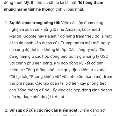
đóng thuế Mỹ, thì thực chất nó lại là một
“lỗ hổng tham
nhũng mang tính hệ thống”
tinh vi bậc nhất.
Sự đổi chác trong bóng tối:
Việc các tập đoàn công
nghệ và quân sự khổng lồ như Amazon, Lockheed
Martin, Google hay Palantir đổ hàng trăm triệu đô la một
cách ẩn danh vào dự án của Trump tạo ra một mối nguy
cơ xung đột lợi ích khủng khiếp. Các công ty này đều
đang nắm giữ các hợp đồng béo bở trị giá hàng tỷ USD
với chính phủ liên bang. Khi hợp đồng ký kết cố tình
miễn trừ Tổng thống khỏi các quy định kiểm tra xung
đột lợi ích, “Phòng khiêu vũ” vô tình biến thành một trạm
thu phí ngầm: Các tập đoàn tài trợ tiền xây phòng tiệc
cho Tổng thống để đổi lấy việc các hợp đồng kinh doanh
của họ được phê duyệt trót lọt.
Sự sụp đổ của các rào cản kiểm soát:
Điểm đáng sợ