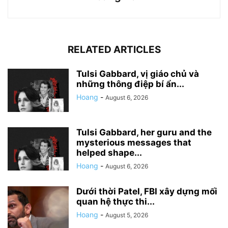
RELATED ARTICLES
Tulsi Gabbard, vị giáo chủ và
những thông điệp bí ẩn...
Hoang
-
August 6, 2026
Tulsi Gabbard, her guru and the
mysterious messages that
helped shape...
Hoang
-
August 6, 2026
Dưới thời Patel, FBI xây dựng mối
quan hệ thực thi...
Hoang
-
August 5, 2026