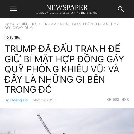
NEWSPAPER
DISCOVER THE ART OF PUBLISHING
Home
ĐIỀU TRA
TRUMP ĐÃ ĐẤU TRANH ĐỂ GIỮ BÍ MẬT HỢP
ĐỒNG GÂY QUỸ...
ĐIỀU TRA
TRUMP ĐÃ ĐẤU TRANH ĐỂ
GIỮ BÍ MẬT HỢP ĐỒNG GÂY
QUỸ PHÒNG KHIÊU VŨ: VÀ
ĐÂY LÀ NHỮNG GÌ BÊN
TRONG ĐÓ
592
0
By
Hoang Hai
-
May 16, 2026