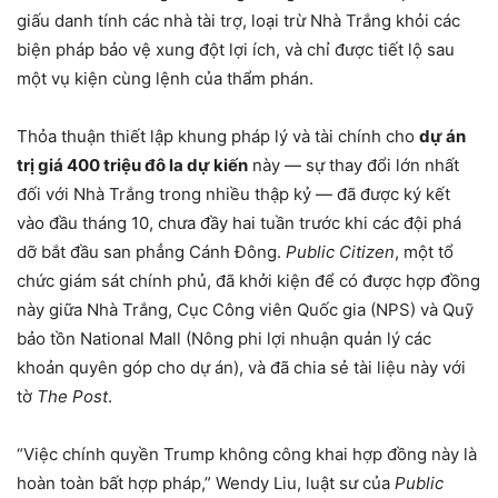
giấu danh tính các nhà tài trợ, loại trừ Nhà Trắng khỏi các
biện pháp bảo vệ xung đột lợi ích, và chỉ được tiết lộ sau
một vụ kiện cùng lệnh của thẩm phán.
Thỏa thuận thiết lập khung pháp lý và tài chính cho
dự án
trị giá 400 triệu đô la dự kiến
này — sự thay đổi lớn nhất
đối với Nhà Trắng trong nhiều thập kỷ — đã được ký kết
vào đầu tháng 10, chưa đầy hai tuần trước khi các đội phá
dỡ bắt đầu san phẳng Cánh Đông.
Public Citizen
, một tổ
chức giám sát chính phủ, đã khởi kiện để có được hợp đồng
này giữa Nhà Trắng, Cục Công viên Quốc gia (NPS) và Quỹ
bảo tồn National Mall (Nông phi lợi nhuận quản lý các
khoản quyên góp cho dự án), và đã chia sẻ tài liệu này với
tờ
The Post
.
“Việc chính quyền Trump không công khai hợp đồng này là
hoàn toàn bất hợp pháp,” Wendy Liu, luật sư của
Public