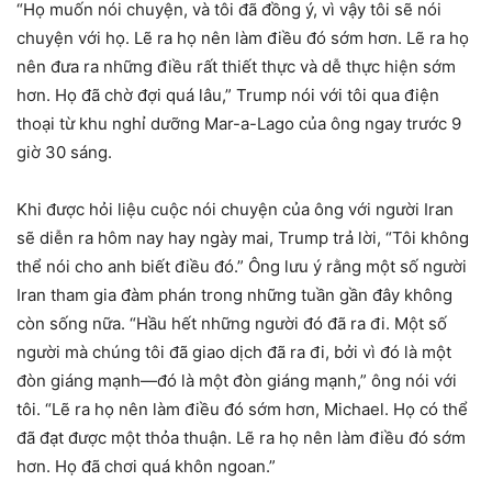
“Họ muốn nói chuyện, và tôi đã đồng ý, vì vậy tôi sẽ nói
chuyện với họ. Lẽ ra họ nên làm điều đó sớm hơn. Lẽ ra họ
nên đưa ra những điều rất thiết thực và dễ thực hiện sớm
hơn. Họ đã chờ đợi quá lâu,” Trump nói với tôi qua điện
thoại từ khu nghỉ dưỡng Mar-a-Lago của ông ngay trước 9
giờ 30 sáng.
Khi được hỏi liệu cuộc nói chuyện của ông với người Iran
sẽ diễn ra hôm nay hay ngày mai, Trump trả lời, “Tôi không
thể nói cho anh biết điều đó.” Ông lưu ý rằng một số người
Iran tham gia đàm phán trong những tuần gần đây không
còn sống nữa. “Hầu hết những người đó đã ra đi. Một số
người mà chúng tôi đã giao dịch đã ra đi, bởi vì đó là một
đòn giáng mạnh—đó là một đòn giáng mạnh,” ông nói với
tôi. “Lẽ ra họ nên làm điều đó sớm hơn, Michael. Họ có thể
đã đạt được một thỏa thuận. Lẽ ra họ nên làm điều đó sớm
hơn. Họ đã chơi quá khôn ngoan.”