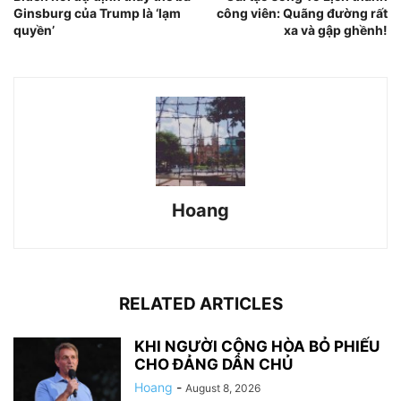
Ginsburg của Trump là ‘lạm
công viên: Quãng đường rất
quyền’
xa và gập ghềnh!
Hoang
RELATED ARTICLES
KHI NGƯỜI CỘNG HÒA BỎ PHIẾU
CHO ĐẢNG DÂN CHỦ
Hoang
-
August 8, 2026