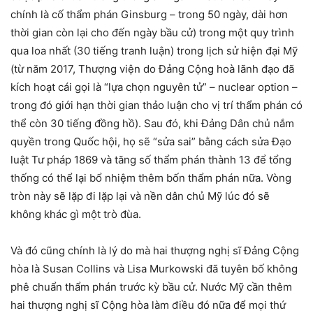
chính là cố thẩm phán Ginsburg – trong 50 ngày, dài hơn
thời gian còn lại cho đến ngày bầu cử) trong một quy trình
qua loa nhất (30 tiếng tranh luận) trong lịch sử hiện đại Mỹ
(từ năm 2017, Thượng viện do Đảng Cộng hoà lãnh đạo đã
kích hoạt cái gọi là “lựa chọn nguyên tử” – nuclear option –
trong đó giới hạn thời gian thảo luận cho vị trí thẩm phán có
thể còn 30 tiếng đồng hồ). Sau đó, khi Đảng Dân chủ nắm
quyền trong Quốc hội, họ sẽ “sửa sai” bằng cách sửa Đạo
luật Tư pháp 1869 và tăng số thẩm phán thành 13 để tổng
thống có thể lại bổ nhiệm thêm bốn thẩm phán nữa. Vòng
tròn này sẽ lặp đi lặp lại và nền dân chủ Mỹ lúc đó sẽ
không khác gì một trò đùa.
Và đó cũng chính là lý do mà hai thượng nghị sĩ Đảng Cộng
hòa là Susan Collins và Lisa Murkowski đã tuyên bố không
phê chuẩn thẩm phán trước kỳ bầu cử. Nước Mỹ cần thêm
hai thượng nghị sĩ Cộng hòa làm điều đó nữa để mọi thứ