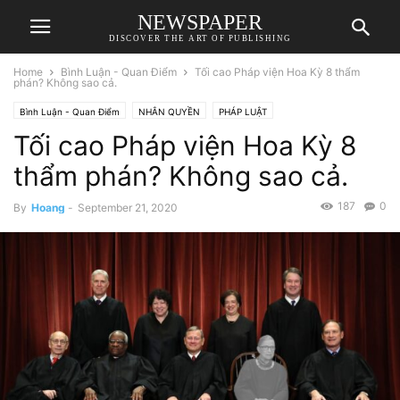
NEWSPAPER
DISCOVER THE ART OF PUBLISHING
Home
Bình Luận - Quan Điểm
Tối cao Pháp viện Hoa Kỳ 8 thẩm
phán? Không sao cả.
Bình Luận - Quan Điểm
NHÂN QUYỀN
PHÁP LUẬT
Tối cao Pháp viện Hoa Kỳ 8
thẩm phán? Không sao cả.
187
0
By
Hoang
-
September 21, 2020