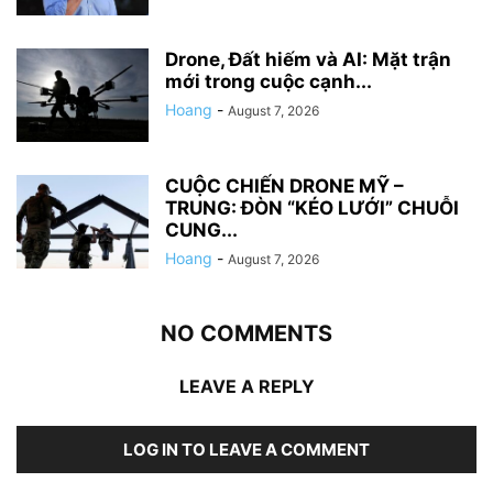
Drone, Đất hiếm và AI: Mặt trận
mới trong cuộc cạnh...
Hoang
-
August 7, 2026
CUỘC CHIẾN DRONE MỸ –
TRUNG: ĐÒN “KÉO LƯỚI” CHUỖI
CUNG...
Hoang
-
August 7, 2026
NO COMMENTS
LEAVE A REPLY
LOG IN TO LEAVE A COMMENT