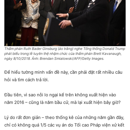
Thẩm phán Ruth Bader Ginsburg (áo trắng) nghe Tổng thống Donald Trump
phát biểu trong lễ tuyên thệ nhậm chức của thẩm phán Brett Kavanaugh,
ngày 8/10/2018. Ảnh: Brendan Smialowski/AFP/Getty Images.
Để hiểu tường minh vấn đề này, cần phải đặt rất nhiều câu
hỏi và tìm cách trả lời.
Đầu tiên, vì sao nỗi lo ngại kể trên không xuất hiện vào
năm 2016 – cũng là năm bầu cử, mà lại xuất hiện bây giờ?
Lý do rất đơn giản – theo thống kê của những năm gần đây,
chỉ có không quá 1/5 các vụ án do Tối cao Pháp viện xử kết