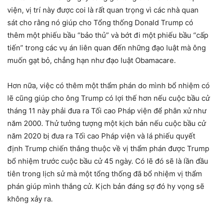
viện, vị trí này được coi là rất quan trọng vì các nhà quan
sát cho rằng nó giúp cho Tổng thống Donald Trump có
thêm một phiếu bầu “bảo thủ” và bớt đi một phiếu bầu “cấp
tiến” trong các vụ án liên quan đến những đạo luật mà ông
muốn gạt bỏ, chẳng hạn như đạo luật Obamacare.
Hơn nữa, việc có thêm một thẩm phán do mình bổ nhiệm có
lẽ cũng giúp cho ông Trump có lợi thế hơn nếu cuộc bầu cử
tháng 11 này phải đưa ra Tối cao Pháp viện để phân xử như
năm 2000. Thử tưởng tượng một kịch bản nếu cuộc bầu cử
năm 2020 bị đưa ra Tối cao Pháp viện và lá phiếu quyết
định Trump chiến thắng thuộc về vị thẩm phán được Trump
bổ nhiệm trước cuộc bầu cử 45 ngày. Có lẽ đó sẽ là lần đầu
tiên trong lịch sử mà một tổng thống đã bổ nhiệm vị thẩm
phán giúp mình thắng cử. Kịch bản đáng sợ đó hy vọng sẽ
không xảy ra.