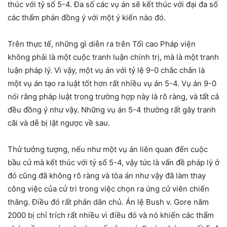
thúc với tỷ số 5-4. Đa số các vụ án sẽ kết thúc với đại đa số
các thẩm phán đồng ý với một ý kiến nào đó.
Trên thực tế, những gì diễn ra trên Tối cao Pháp viện
không phải là một cuộc tranh luận chính trị, mà là một tranh
luận pháp lý. Vì vậy, một vụ án với tỷ lệ 9-0 chắc chắn là
một vụ án tạo ra luật tốt hơn rất nhiều vụ án 5-4. Vụ án 9-0
nói rằng pháp luật trong trường hợp này là rõ ràng, và tất cả
đều đồng ý như vậy. Những vụ án 5-4 thường rất gây tranh
cãi và dễ bị lật ngược về sau.
Thử tưởng tượng, nếu như một vụ án liên quan đến cuộc
bầu cử mà kết thúc với tỷ số 5-4, vậy tức là vấn đề pháp lý ở
đó cũng đã không rõ ràng và tòa án như vậy đã làm thay
công việc của cử tri trong việc chọn ra ứng cử viên chiến
thắng. Điều đó rất phản dân chủ. Án lệ Bush v. Gore năm
2000 bị chỉ trích rất nhiều vì điều đó và nó khiến các thẩm