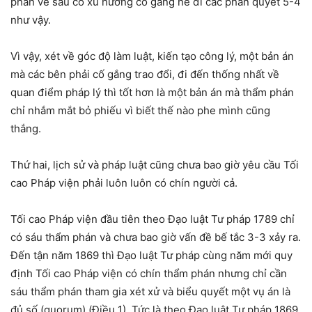
phán về sau có xu hướng cố gắng né đi các phán quyết 5-4
như vậy.
Vì vậy, xét về góc độ làm luật, kiến tạo công lý, một bản án
mà các bên phải cố gắng trao đổi, đi đến thống nhất về
quan điểm pháp lý thì tốt hơn là một bản án mà thẩm phán
chỉ nhắm mắt bỏ phiếu vì biết thế nào phe mình cũng
thắng.
Thứ hai, lịch sử và pháp luật cũng chưa bao giờ yêu cầu Tối
cao Pháp viện phải luôn luôn có chín người cả.
Tối cao Pháp viện đầu tiên theo Đạo luật Tư pháp 1789 chỉ
có sáu thẩm phán và chưa bao giờ vấn đề bế tắc 3-3 xảy ra.
Đến tận năm 1869 thì Đạo luật Tư pháp cùng năm mới quy
định Tối cao Pháp viện có chín thẩm phán nhưng chỉ cần
sáu thẩm phán tham gia xét xử và biểu quyết một vụ án là
đủ số (quorum) (Điều 1). Tức là theo Đạo luật Tư pháp 1869,