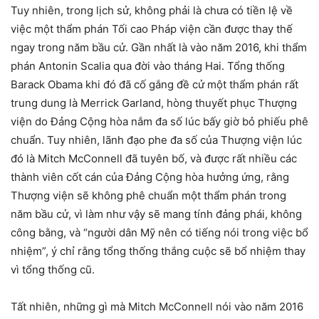
Tuy nhiên, trong lịch sử, không phải là chưa có tiền lệ về
việc một thẩm phán Tối cao Pháp viện cần được thay thế
ngay trong năm bầu cử. Gần nhất là vào năm 2016, khi thẩm
phán Antonin Scalia qua đời vào tháng Hai. Tổng thống
Barack Obama khi đó đã cố gắng đề cử một thẩm phán rất
trung dung là Merrick Garland, hòng thuyết phục Thượng
viện do Đảng Cộng hòa nắm đa số lúc bấy giờ bỏ phiếu phê
chuẩn. Tuy nhiên, lãnh đạo phe đa số của Thượng viện lúc
đó là Mitch McConnell đã tuyên bố, và được rất nhiều các
thành viên cốt cán của Đảng Cộng hòa hưởng ứng, rằng
Thượng viện sẽ không phê chuẩn một thẩm phán trong
năm bầu cử, vì làm như vậy sẽ mang tính đảng phái, không
công bằng, và “người dân Mỹ nên có tiếng nói trong việc bổ
nhiệm”, ý chỉ rằng tổng thống thắng cuộc sẽ bổ nhiệm thay
vì tổng thống cũ.
Tất nhiên, những gì mà Mitch McConnell nói vào năm 2016