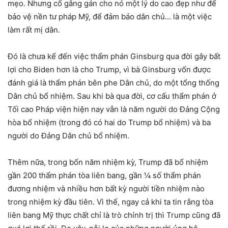
mẹo. Nhưng cố gắng gán cho nó một lý do cao đẹp như để
bảo vệ nền tư pháp Mỹ, để đảm bảo dân chủ… là một việc
làm rất mị dân.
Đó là chưa kể đến việc thẩm phán Ginsburg qua đời gây bất
lợi cho Biden hơn là cho Trump, vì bà Ginsburg vốn được
đánh giá là thẩm phán bên phe Dân chủ, do một tổng thống
Dân chủ bổ nhiệm. Sau khi bà qua đời, cơ cấu thẩm phán ở
Tối cao Pháp viện hiện nay vẫn là năm người do Đảng Cộng
hòa bổ nhiệm (trong đó có hai do Trump bổ nhiệm) và ba
người do Đảng Dân chủ bổ nhiệm.
Thêm nữa, trong bốn năm nhiệm kỳ, Trump đã bổ nhiệm
gần 200 thẩm phán tòa liên bang, gần ¼ số thẩm phán
đương nhiệm và nhiều hơn bất kỳ người tiền nhiệm nào
trong nhiệm kỳ đầu tiên. Vì thế, ngay cả khi ta tin rằng tòa
liên bang Mỹ thực chất chỉ là trò chính trị thì Trump cũng đã