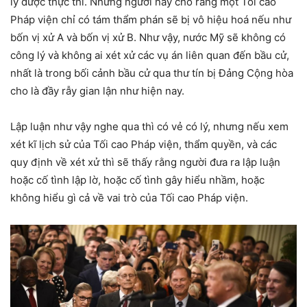
lý được thực thi. Những người này cho rằng một Tối cao
Pháp viện chỉ có tám thẩm phán sẽ bị vô hiệu hoá nếu như
bốn vị xử A và bốn vị xử B. Như vậy, nước Mỹ sẽ không có
công lý và không ai xét xử các vụ án liên quan đến bầu cử,
nhất là trong bối cảnh bầu cử qua thư tín bị Đảng Cộng hòa
cho là đầy rẫy gian lận như hiện nay.
Lập luận như vậy nghe qua thì có vẻ có lý, nhưng nếu xem
xét kĩ lịch sử của Tối cao Pháp viện, thẩm quyền, và các
quy định về xét xử thì sẽ thấy rằng người đưa ra lập luận
hoặc cố tình lập lờ, hoặc cố tình gây hiểu nhầm, hoặc
không hiểu gì cả về vai trò của Tối cao Pháp viện.