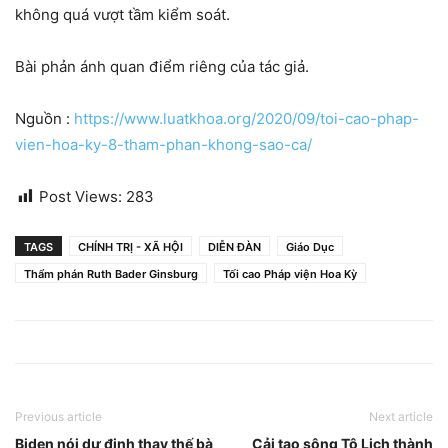
không quá vượt tầm kiểm soát.
Bài phản ánh quan điểm riêng của tác giả.
Nguồn :
https://www.luatkhoa.org/2020/09/toi-cao-phap-
vien-hoa-ky-8-tham-phan-khong-sao-ca/
Post Views:
283
TAGS
CHÍNH TRỊ - XÃ HỘI
DIỄN ĐÀN
Giáo Dục
Thẩm phán Ruth Bader Ginsburg
Tối cao Pháp viện Hoa Kỳ
Previous article
Next article
Biden nói dự định thay thế bà
Cải tạo sông Tô Lịch thành