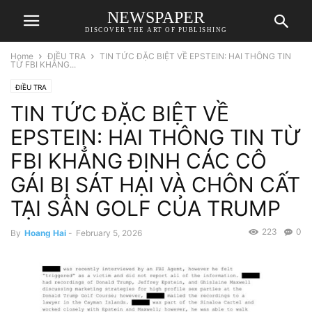
NEWSPAPER
DISCOVER THE ART OF PUBLISHING
Home
ĐIỀU TRA
TIN TỨC ĐẶC BIỆT VỀ EPSTEIN: HAI THÔNG TIN
TỪ FBI KHẲNG...
ĐIỀU TRA
TIN TỨC ĐẶC BIỆT VỀ
EPSTEIN: HAI THÔNG TIN TỪ
FBI KHẲNG ĐỊNH CÁC CÔ
GÁI BỊ SÁT HẠI VÀ CHÔN CẤT
TẠI SÂN GOLF CỦA TRUMP
223
0
By
Hoang Hai
-
February 5, 2026