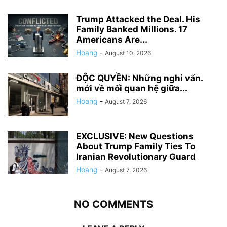
Trump Attacked the Deal. His
Family Banked Millions. 17
Americans Are...
Hoang
-
August 10, 2026
ĐỘC QUYỀN: Những nghi vấn.
mới về mối quan hệ giữa...
Hoang
-
August 7, 2026
EXCLUSIVE: New Questions
About Trump Family Ties To
Iranian Revolutionary Guard
Hoang
-
August 7, 2026
NO COMMENTS