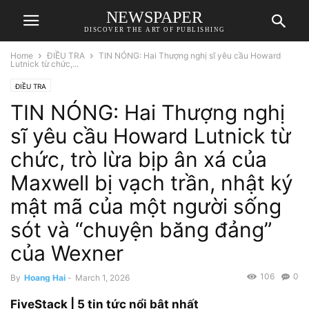
NEWSPAPER
DISCOVER THE ART OF PUBLISHING
Home
ĐIỀU TRA
TIN NÓNG: Hai Thượng nghị sĩ yêu cầu Howard
Lutnick từ chức,...
ĐIỀU TRA
TIN NÓNG: Hai Thượng nghị
sĩ yêu cầu Howard Lutnick từ
chức, trò lừa bịp ân xá của
Maxwell bị vạch trần, nhật ký
mật mã của một người sống
sót và “chuyện băng đảng”
của Wexner
106
0
By
Hoang Hai
-
March 1, 2026
FiveStack | 5 tin tức nổi bật nhất