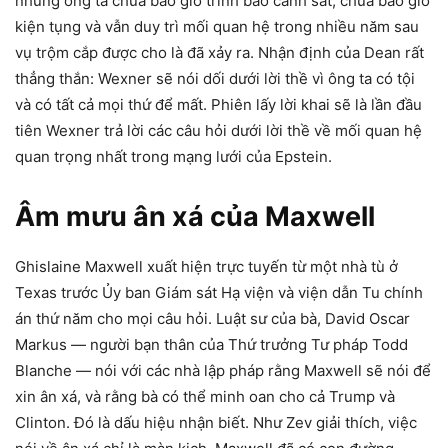
nhưng ông ta chưa bao giờ trình báo cảnh sát, chưa bao giờ
kiện tụng và vẫn duy trì mối quan hệ trong nhiều năm sau
vụ trộm cắp được cho là đã xảy ra. Nhận định của Dean rất
thẳng thắn: Wexner sẽ nói dối dưới lời thề vì ông ta có tội
và có tất cả mọi thứ để mất. Phiên lấy lời khai sẽ là lần đầu
tiên Wexner trả lời các câu hỏi dưới lời thề về mối quan hệ
quan trọng nhất trong mạng lưới của Epstein.
Âm mưu ân xá của Maxwell
Ghislaine Maxwell xuất hiện trực tuyến từ một nhà tù ở
Texas trước Ủy ban Giám sát Hạ viện và viện dẫn Tu chính
án thứ năm cho mọi câu hỏi. Luật sư của bà, David Oscar
Markus — người bạn thân của Thứ trưởng Tư pháp Todd
Blanche — nói với các nhà lập pháp rằng Maxwell sẽ nói để
xin ân xá, và rằng bà có thể minh oan cho cả Trump và
Clinton. Đó là dấu hiệu nhận biết. Như Zev giải thích, việc