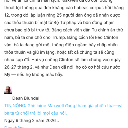
nói về ân xá chỉ là màn kịch. Maxwell đã có con đường
thoát tội thông qua đơn kháng cáo habeas corpus hồi tháng
12, trong đó lập luận rằng 25 người đàn ông đã nhận được
các thỏa thuận bí mật từ Bộ Tư pháp và bốn đồng phạm
chưa bao giờ bị truy tố. Bằng cách viện dẫn Tu chính án thứ
năm, bà ta che chở cho Trump. Bằng cách lôi kéo Clinton
vào, bà ta đang gửi một thông điệp ngầm: hãy chấp nhận
thỏa thuận và giữ im lặng, hoặc tất cả chúng ta sẽ cùng
nhau sụp đổ. Hai vợ chồng Clinton sẽ làm chứng vào ngày
26-27 tháng 2, và như Dean đã nói, họ có cơ hội cứu nước
Mỹ — nếu họ không mắc bẫy.
Dean Blundell
TIN NÓNG: Ghislaine Maxwell đang tham gia phiên tòa—và
bà ta từ chối trả lời mọi câu hỏi.
Ngày 9 tháng 2 năm 2026…
Đọc thêm