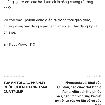
chống lại trẻ em của họ. Lutnick là bằng chứng rõ ràng
nhất.
Vụ che đậy Epstein đang diễn ra trong thời gian thực,
nhưng vòng vây đang ngày càng khép lại. Hãy đăng ký và
chia sẻ.
Post Views:
113
Previous article
Next article
TÒA ÁN TỐI CAO PHÁ HỦY
FiveStack: Lời khai của
CUỘC CHIẾN THƯƠNG MẠI
Clinton, các cuộc đột kích ở
CỦA TRUMP
Paris, việc tịch thu phiếu
bầu, danh tính những kẻ giết
người và các vụ tấn công vào
Iran