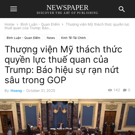
NEWSPAPER
DISCOVER THE ART OF PUBLISHING
Home
Bình Luận - Quan Điểm
Thượng viện Mỹ thách thức quyền lực
thuế quan của Trump: Báo...
Bình Luận - Quan Điểm
News
Kinh Tế-Tài Chính
Thượng viện Mỹ thách thức
quyền lực thuế quan của
Trump: Báo hiệu sự rạn nứt
sâu trong GOP
142
0
By
Hoang
-
October 31, 2025