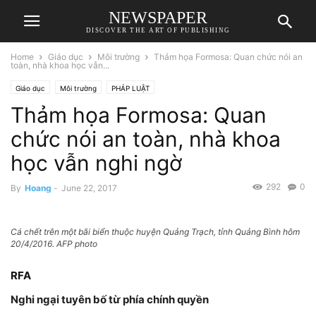
NEWSPAPER
DISCOVER THE ART OF PUBLISHING
Home
Giáo dục
Môi trường
Thảm họa Formosa: Quan chức nói an
toàn, nhà khoa học vẫn...
Giáo dục
Môi trường
PHÁP LUẬT
Thảm họa Formosa: Quan
chức nói an toàn, nhà khoa
học vẫn nghi ngờ
292
0
By
Hoang
-
June 22, 2017
Cá chết trên một bãi biển thuộc huyện Quảng Trạch, tỉnh Quảng Bình hôm
20/4/2016. AFP photo
RFA
Nghi ngại tuyên bố từ phía chính quyền