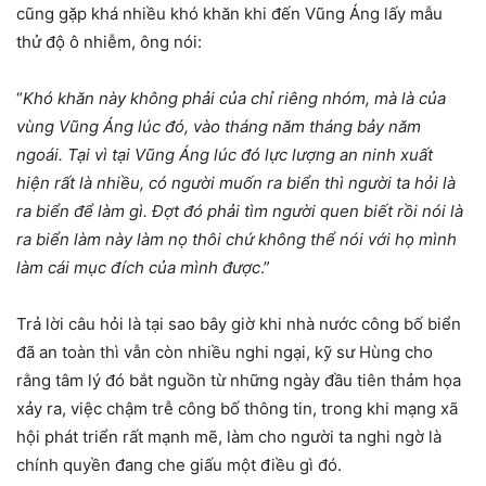
cũng gặp khá nhiều khó khăn khi đến Vũng Áng lấy mẫu
thử độ ô nhiễm, ông nói:
“
Khó khăn này không phải của chỉ riêng nhóm, mà là của
vùng Vũng Áng lúc đó, vào tháng năm tháng bảy năm
ngoái. Tại vì tại Vũng Áng lúc đó lực lượng an ninh xuất
hiện rất là nhiều, có người muốn ra biển thì người ta hỏi là
ra biển để làm gì. Đợt đó phải tìm người quen biết rồi nói là
ra biển làm này làm nọ thôi chứ không thể nói với họ mình
làm cái mục đích của mình được
.”
Trả lời câu hỏi là tại sao bây giờ khi nhà nước công bố biển
đã an toàn thì vẫn còn nhiều nghi ngại, kỹ sư Hùng cho
rằng tâm lý đó bắt nguồn từ những ngày đầu tiên thảm họa
xảy ra, việc chậm trễ công bố thông tin, trong khi mạng xã
hội phát triển rất mạnh mẽ, làm cho người ta nghi ngờ là
chính quyền đang che giấu một điều gì đó.