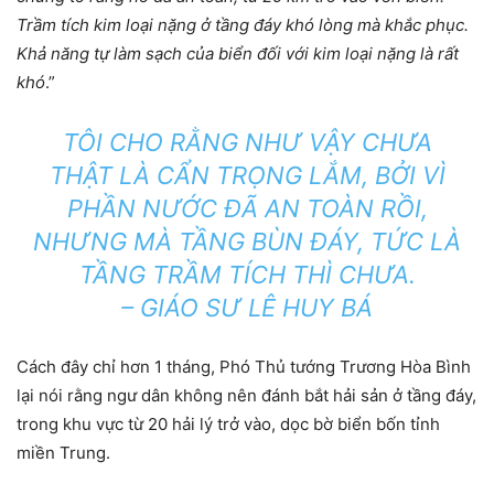
Trầm tích kim loại nặng ở tầng đáy khó lòng mà khắc phục.
Khả năng tự làm sạch của biển đối với kim loại nặng là rất
khó
.”
TÔI CHO RẰNG NHƯ VẬY CHƯA
THẬT LÀ CẨN TRỌNG LẮM, BỞI VÌ
PHẦN NƯỚC ĐÃ AN TOÀN RỒI,
NHƯNG MÀ TẦNG BÙN ĐÁY, TỨC LÀ
TẦNG TRẦM TÍCH THÌ CHƯA.
– GIÁO SƯ LÊ HUY BÁ
Cách đây chỉ hơn 1 tháng, Phó Thủ tướng Trương Hòa Bình
lại nói rằng ngư dân không nên đánh bắt hải sản ở tầng đáy,
trong khu vực từ 20 hải lý trở vào, dọc bờ biển bốn tỉnh
miền Trung.