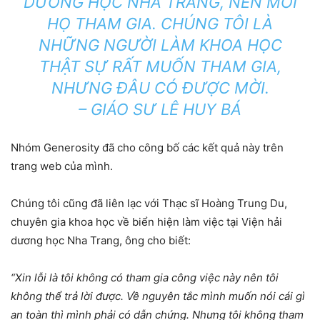
DƯƠNG HỌC NHA TRANG, NÊN MỜI
HỌ THAM GIA. CHÚNG TÔI LÀ
NHỮNG NGƯỜI LÀM KHOA HỌC
THẬT SỰ RẤT MUỐN THAM GIA,
NHƯNG ĐÂU CÓ ĐƯỢC MỜI.
– GIÁO SƯ LÊ HUY BÁ
Nhóm Generosity đã cho công bố các kết quả này trên
trang web của mình.
Chúng tôi cũng đã liên lạc với Thạc sĩ Hoàng Trung Du,
chuyên gia khoa học về biển hiện làm việc tại Viện hải
dương học Nha Trang, ông cho biết:
“Xin lỗi là tôi không có tham gia công việc này nên tôi
không thể trả lời được. Về nguyên tắc mình muốn nói cái gì
an toàn thì mình phải có dẫn chứng. Nhưng tôi không tham