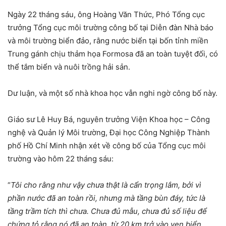
Ngày 22 tháng sáu, ông Hoàng Văn Thức, Phó Tổng cục
trưởng Tổng cục môi trường công bố tại Diễn đàn Nhà báo
và môi trường biển đảo, rằng nước biển tại bốn tỉnh miền
Trung gánh chịu thảm họa Formosa đã an toàn tuyệt đối, có
thể tắm biển và nuôi trồng hải sản.
Dư luận, và một số nhà khoa học vẫn nghi ngờ công bố này.
Giáo sư Lê Huy Bá, nguyên trưởng Viện Khoa học – Công
nghệ và Quản lý Môi trường, Đại học Công Nghiệp Thành
phố Hồ Chí Minh nhận xét về công bố của Tổng cục môi
trường vào hôm 22 tháng sáu:
“
Tôi cho rằng như vậy chưa thật là cẩn trọng lắm, bởi vì
phần nước đã an toàn rồi, nhưng mà tầng bùn đáy, tức là
tầng trầm tích thì chưa. Chưa đủ mẫu, chưa đủ số liệu để
chứng tỏ rằng nó đã an toàn, từ 20 km trở vào ven biển.