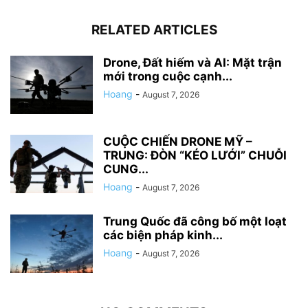
RELATED ARTICLES
Drone, Đất hiếm và AI: Mặt trận
mới trong cuộc cạnh...
Hoang
-
August 7, 2026
CUỘC CHIẾN DRONE MỸ –
TRUNG: ĐÒN “KÉO LƯỚI” CHUỖI
CUNG...
Hoang
-
August 7, 2026
Trung Quốc đã công bố một loạt
các biện pháp kinh...
Hoang
-
August 7, 2026