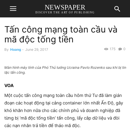
NEWSPAPER
DISCOVER THE ART OF PUBLISHING
Tấn công mạng toàn cầu và
mã độc tống tiền
175
0
By
Hoang
-
June 29, 2017
Màn hình máy tính của Phó Thủ tướng Ucraina Pavlo Rozenko sau khi bị tin
tặc tấn công.
VOA
Một cuộc tấn công mạng toàn cầu hôm thứ Tư đã làm gián
đoạn các hoạt động tại cảng container lớn nhất Ấn Độ, gây
khó khăn hơn nữa cho các chính phủ và doanh nghiệp đã
từng bị ‘mã độc tống tiền’ tấn công, lấy cắp dữ liệu và đòi
các nạn nhân trả tiền để tháo mã độc.