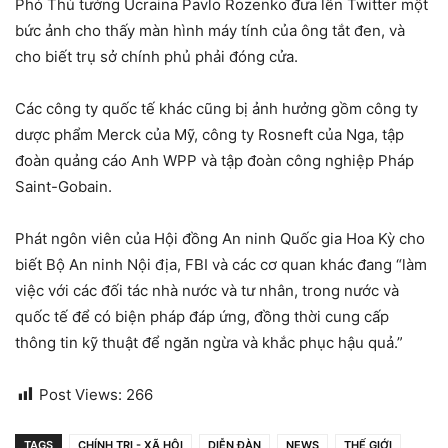
Phó Thủ tướng Ucraina Pavlo Rozenko đưa lên Twitter một
bức ảnh cho thấy màn hình máy tính của ông tắt đen, và
cho biết trụ sở chính phủ phải đóng cửa.
Các công ty quốc tế khác cũng bị ảnh hưởng gồm công ty
dược phẩm Merck của Mỹ, công ty Rosneft của Nga, tập
đoàn quảng cáo Anh WPP và tập đoàn công nghiệp Pháp
Saint-Gobain.
Phát ngôn viên của Hội đồng An ninh Quốc gia Hoa Kỳ cho
biết Bộ An ninh Nội địa, FBI và các cơ quan khác đang “làm
việc với các đối tác nhà nước và tư nhân, trong nước và
quốc tế để có biện pháp đáp ứng, đồng thời cung cấp
thông tin kỹ thuật để ngăn ngừa và khắc phục hậu quả.”
Post Views:
266
TAGS
CHÍNH TRỊ - XÃ HỘI
DIỄN ĐÀN
NEWS
THẾ GIỚI