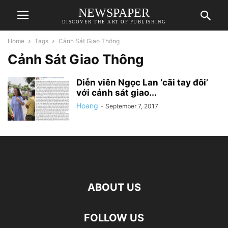
NEWSPAPER
DISCOVER THE ART OF PUBLISHING
Home
Tags
Cảnh Sát Giao Thông
Cảnh Sát Giao Thông
Diễn viên Ngọc Lan ‘cãi tay đôi’
với cảnh sát giao...
Hoang
-
September 7, 2017
ABOUT US
FOLLOW US