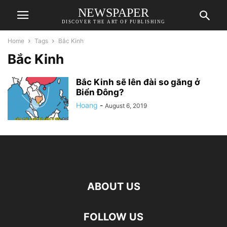
NEWSPAPER
DISCOVER THE ART OF PUBLISHING
Home
Tags
Bắc Kinh
Bắc Kinh
Bắc Kinh sẽ lên đài so găng ở
Biển Đông?
Hoang
-
August 6, 2019
ABOUT US
FOLLOW US