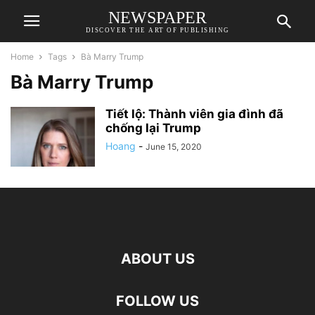
NEWSPAPER
DISCOVER THE ART OF PUBLISHING
Home
Tags
Bà Marry Trump
Bà Marry Trump
Tiết lộ: Thành viên gia đình đã
chống lại Trump
Hoang
-
June 15, 2020
ABOUT US
FOLLOW US