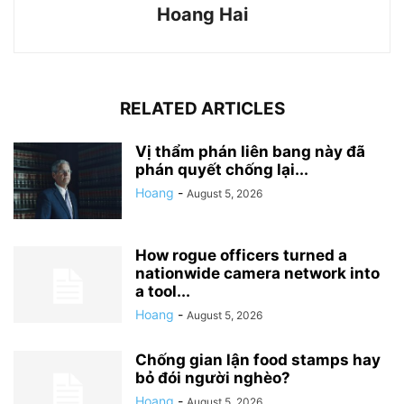
Hoang Hai
RELATED ARTICLES
Vị thẩm phán liên bang này đã
phán quyết chống lại...
Hoang
-
August 5, 2026
How rogue officers turned a
nationwide camera network into
a tool...
Hoang
-
August 5, 2026
Chống gian lận food stamps hay
bỏ đói người nghèo?
Hoang
-
August 5, 2026