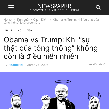
NEWSPAPER
DISCOVER THE ART OF PUBLISHING
Home
Bình Luận - Quan Điểm
Obama vs Trump: Khi “sự thật của
tổng thống” không còn là...
Bình Luận - Quan Điểm
Obama vs Trump: Khi “sự
thật của tổng thống” không
còn là điều hiển nhiên
63
0
By
Hoang Hai
-
March 24, 2026