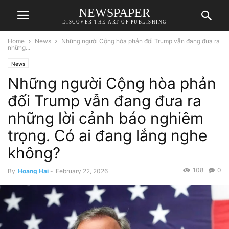
NEWSPAPER
DISCOVER THE ART OF PUBLISHING
Home
News
Những người Cộng hòa phản đối Trump vẫn đang đưa ra
những...
News
Những người Cộng hòa phản
đối Trump vẫn đang đưa ra
những lời cảnh báo nghiêm
trọng. Có ai đang lắng nghe
không?
108
0
By
Hoang Hai
-
February 22, 2026