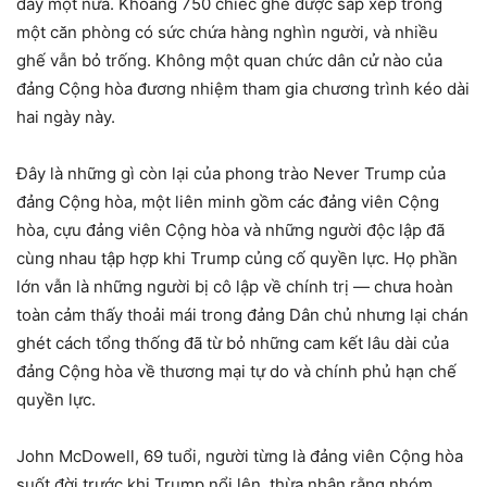
đầy một nửa. Khoảng 750 chiếc ghế được sắp xếp trong
một căn phòng có sức chứa hàng nghìn người, và nhiều
ghế vẫn bỏ trống. Không một quan chức dân cử nào của
đảng Cộng hòa đương nhiệm tham gia chương trình kéo dài
hai ngày này.
Đây là những gì còn lại của phong trào Never Trump của
đảng Cộng hòa, một liên minh gồm các đảng viên Cộng
hòa, cựu đảng viên Cộng hòa và những người độc lập đã
cùng nhau tập hợp khi Trump củng cố quyền lực. Họ phần
lớn vẫn là những người bị cô lập về chính trị — chưa hoàn
toàn cảm thấy thoải mái trong đảng Dân chủ nhưng lại chán
ghét cách tổng thống đã từ bỏ những cam kết lâu dài của
đảng Cộng hòa về thương mại tự do và chính phủ hạn chế
quyền lực.
John McDowell, 69 tuổi, người từng là đảng viên Cộng hòa
suốt đời trước khi Trump nổi lên, thừa nhận rằng nhóm