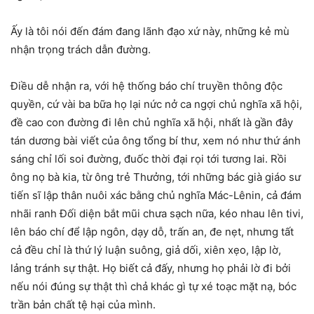
Ấy là tôi nói đến đám đang lãnh đạo xứ này, những kẻ mù
nhận trọng trách dẫn đường.
Điều dễ nhận ra, với hệ thống báo chí truyền thông độc
quyền, cứ vài ba bữa họ lại nức nở ca ngợi chủ nghĩa xã hội,
đề cao con đường đi lên chủ nghĩa xã hội, nhất là gần đây
tán dương bài viết của ông tổng bí thư, xem nó như thứ ánh
sáng chỉ lối soi đường, đuốc thời đại rọi tới tương lai. Rồi
ông nọ bà kia, từ ông trẻ Thưởng, tới những bác già giáo sư
tiến sĩ lập thân nuôi xác bằng chủ nghĩa Mác-Lênin, cả đám
nhãi ranh Đối diện bắt mũi chưa sạch nữa, kéo nhau lên tivi,
lên báo chí để lập ngôn, dạy dỗ, trấn an, đe nẹt, nhưng tất
cả đều chỉ là thứ lý luận suông, giả dối, xiên xẹo, lập lờ,
lảng tránh sự thật. Họ biết cả đấy, nhưng họ phải lờ đi bởi
nếu nói đúng sự thật thì chả khác gì tự xé toạc mặt nạ, bóc
trần bản chất tệ hại của mình.