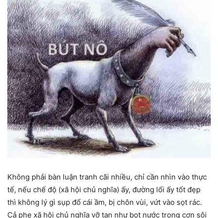
Không phải bàn luận tranh cãi nhiều, chỉ cần nhìn vào thực
tế, nếu chế độ (xã hội chủ nghĩa) ấy, đường lối ấy tốt đẹp
thì không lý gì sụp đổ cái ầm, bị chôn vùi, vứt vào sọt rác.
Cả phe xã hội chủ nghĩa vỡ tan như bọt nước trong cơn sôi