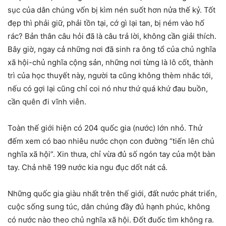
sục của dân chúng vốn bị kìm nén suốt hơn nửa thế kỷ. Tốt
đẹp thì phải giữ, phải tồn tại, cớ gì lại tan, bị ném vào hố
rác? Bản thân câu hỏi đã là câu trả lời, không cần giải thích.
Bây giờ, ngay cả những nơi đã sinh ra ông tổ của chủ nghĩa
xã hội-chủ nghĩa cộng sản, những nơi từng là lô cốt, thành
trì của học thuyết này, người ta cũng không thèm nhắc tới,
nếu có gợi lại cũng chỉ coi nó như thứ quá khứ đau buồn,
cần quên đi vĩnh viễn.
Toàn thế giới hiện có 204 quốc gia (nước) lớn nhỏ. Thử
đếm xem có bao nhiêu nước chọn con đường “tiến lên chủ
nghĩa xã hội”. Xin thưa, chỉ vừa đủ số ngón tay của một bàn
tay. Chả nhẽ 199 nước kia ngu đục dốt nát cả.
Những quốc gia giàu nhất trên thế giới, đất nước phát triển,
cuộc sống sung túc, dân chúng đầy đủ hạnh phúc, không
có nước nào theo chủ nghĩa xã hội. Đốt đuốc tìm không ra.