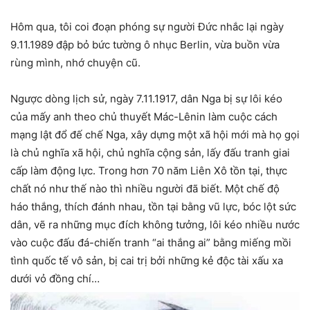
Hôm qua, tôi coi đoạn phóng sự người Đức nhắc lại ngày
9.11.1989 đập bỏ bức tường ô nhục Berlin, vừa buồn vừa
rùng mình, nhớ chuyện cũ.
Ngược dòng lịch sử, ngày 7.11.1917, dân Nga bị sự lôi kéo
của mấy anh theo chủ thuyết Mác-Lênin làm cuộc cách
mạng lật đổ đế chế Nga, xây dựng một xã hội mới mà họ gọi
là chủ nghĩa xã hội, chủ nghĩa cộng sản, lấy đấu tranh giai
cấp làm động lực. Trong hơn 70 năm Liên Xô tồn tại, thực
chất nó như thế nào thì nhiều người đã biết. Một chế độ
háo thắng, thích đánh nhau, tồn tại bằng vũ lực, bóc lột sức
dân, vẽ ra những mục đích không tưởng, lôi kéo nhiều nước
vào cuộc đấu đá-chiến tranh “ai thắng ai” bằng miếng mồi
tình quốc tế vô sản, bị cai trị bởi những kẻ độc tài xấu xa
dưới vỏ đồng chí…