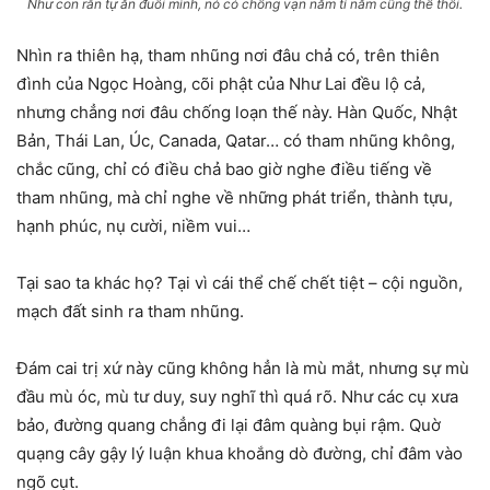
Như con rắn tự ăn đuôi mình, nó có chống vạn năm tỉ năm cũng thế thôi.
Nhìn ra thiên hạ, tham nhũng nơi đâu chả có, trên thiên
đình của Ngọc Hoàng, cõi phật của Như Lai đều lộ cả,
nhưng chẳng nơi đâu chống loạn thế này. Hàn Quốc, Nhật
Bản, Thái Lan, Úc, Canada, Qatar… có tham nhũng không,
chắc cũng, chỉ có điều chả bao giờ nghe điều tiếng về
tham nhũng, mà chỉ nghe về những phát triển, thành tựu,
hạnh phúc, nụ cười, niềm vui…
Tại sao ta khác họ? Tại vì cái thể chế chết tiệt – cội nguồn,
mạch đất sinh ra tham nhũng.
Đám cai trị xứ này cũng không hẳn là mù mắt, nhưng sự mù
đầu mù óc, mù tư duy, suy nghĩ thì quá rõ. Như các cụ xưa
bảo, đường quang chẳng đi lại đâm quàng bụi rậm. Quờ
quạng cây gậy lý luận khua khoắng dò đường, chỉ đâm vào
ngõ cụt.