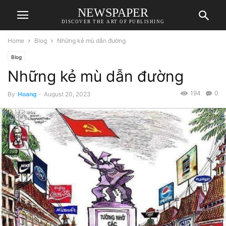
NEWSPAPER
DISCOVER THE ART OF PUBLISHING
Home
Blog
Những kẻ mù dẫn đường
Blog
Những kẻ mù dẫn đường
194
0
By
Hoang
-
August 20, 2023