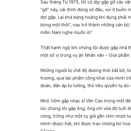
Sau tháng Tư 1975, tôi có dịp gặp gỡ các v
“gỡ” này, cái đinh đón
g vô đầu, vui ít buồn 
đợi gặp. Lại khá bàng hoàng khi đụng phải n
bóng một thời”, nay trở thành những cán bộ
miền Nam nghe muốn ói”.
Thật hạnh ngộ khi chúng tôi được gặp nhà t
một số vị trong vụ án Nhân văn – Giai phẩm 
Những người bị chế độ đương thời bắt bớ, tù 
trương, qua tác phẩm công khai của mình trên
đoán, đàn áp tư tưởng, thủ tiêu quyền tự do 
Nhớ, hôm gặp nhạc sĩ Văn Cao trong một đ
lúc chúng tôi gặp ông, ông chỉ vừa độ tuổi 
còng, trông như một cụ già gần chín mươi tu
mình-được-hát, khi được trao những bó hoa 