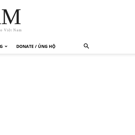
AM
ho Việt Nam
G
DONATE / ỦNG HỘ