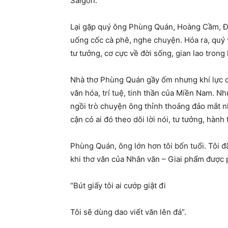
Sàigòn.
Lại gặp quý ông Phùng Quán, Hoàng Cầm, Đ
uống cốc cà phê, nghe chuyện. Hóa ra, quý vị
tư tưởng, cơ cực về đời sống, gian lao trong
Nhà thơ Phùng Quán gầy ốm nhưng khí lực ch
văn hóa, trí tuệ, tinh thần của Miền Nam. N
ngồi trò chuyện ông thỉnh thoảng đảo mắt n
cận có ai đó theo dõi lời nói, tư tưởng, hành
Phùng Quán, ông lớn hơn tôi bốn tuổi. Tôi đ
khi thơ văn của Nhân văn – Giai phẩm được 
“Bút giấy tôi ai cướp giật đi
Tôi sẽ dùng dao viết văn lên đá”.