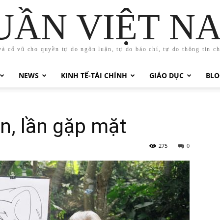
UẦN VIỆT N
và cổ vũ cho quyền tự do ngôn luận, tự do báo chí, tự do thông tin c
NEWS
KINH TẾ-TÀI CHÍNH
GIÁO DỤC
BLO
n, lần gặp mặt
275
0