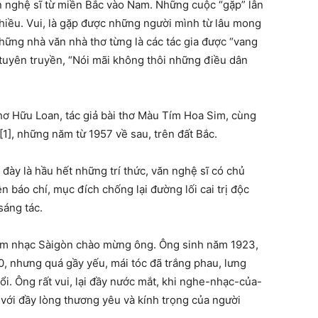
ăn nghệ sĩ từ miền Bắc vào Nam. Những cuộc “gặp” lẫn
nhiều. Vui, là gặp được những người mình từ lâu mong
hững nhà văn nhà thơ từng là các tác gia được “vang
 tuyên truyền, “Nói mãi không thôi những điều dân
hơ Hữu Loan, tác giả bài thơ Màu Tím Hoa Sim, cùng
[1], những năm từ 1957 về sau, trên đất Bắc.
đày là hầu hết những trí thức, văn nghệ sĩ có chủ
 báo chí, mục đích chống lại đường lối cai trị độc
sáng tác.
êm nhạc Sàigòn chào mừng ông. Ông sinh năm 1923,
60, nhưng quá gầy yếu, mái tóc đã trắng phau, lưng
ổi. Ông rất vui, lại đầy nước mắt, khi nghe-nhạc-của-
với đầy lòng thương yêu và kính trọng của người