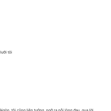
ưỡi tôi
igòn, tôi cũng liên tưởng, ngỡ ra nỗi lòng đau, qua lời