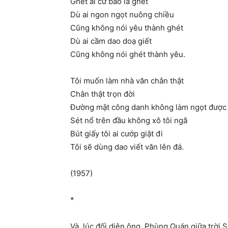
Ghét ai cứ bảo là ghét
Dù ai ngon ngọt nuông chiều
Cũng không nói yêu thành ghét
Dù ai cầm dao doạ giết
Cũng không nói ghét thành yêu.
Tôi muốn làm nhà văn chân thật
Chân thật trọn đời
Đường mật công danh không làm ngọt được l
Sét nổ trên đầu không xô tôi ngã
Bút giấy tôi ai cướp giật đi
Tôi sẽ dùng dao viết văn lên đá.
(1957)
*
Và, lúc đối diện ông, Phùng Quán giữa trời Sà