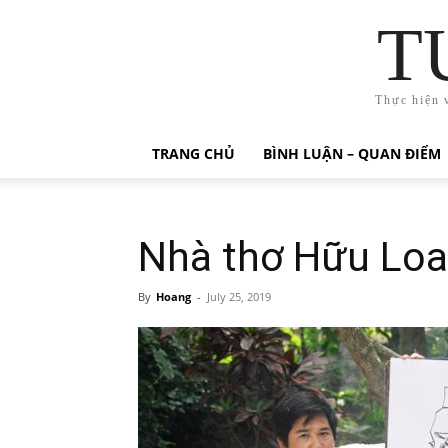
T
Thực hiện 
TRANG CHỦ
BÌNH LUẬN – QUAN ĐIỂM
Nhà thơ Hữu Loa
By
Hoang
-
July 25, 2019