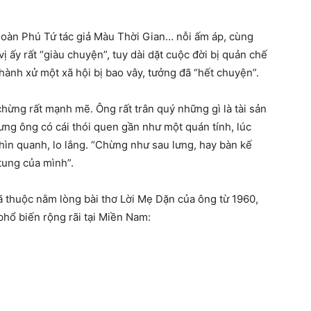
oàn Phú Tứ tác giả Màu Thời Gian… nỗi ấm áp, cùng
 ấy rất “giàu chuyện”, tuy dài dặt cuộc đời bị quản chế
 hành xử một xã hội bị bao vây, tưởng đã “hết chuyện”.
ừng rất mạnh mẽ. Ông rất trân quý những gì là tài sản
hưng ông có cái thói quen gần như một quán tính, lúc
hìn quanh, lo lắng. “Chừng như sau lưng, hay bàn kế
 tung của mình”.
ã thuộc nằm lòng bài thơ Lời Mẹ Dặn của ông từ 1960,
phổ biến rộng rãi tại Miền Nam: