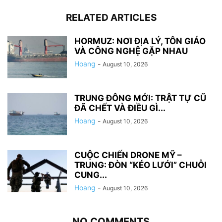
RELATED ARTICLES
HORMUZ: NƠI ĐỊA LÝ, TÔN GIÁO
VÀ CÔNG NGHỆ GẶP NHAU
Hoang
-
August 10, 2026
TRUNG ĐÔNG MỚI: TRẬT TỰ CŨ
ĐÃ CHẾT VÀ ĐIỀU GÌ...
Hoang
-
August 10, 2026
CUỘC CHIẾN DRONE MỸ –
TRUNG: ĐÒN “KÉO LƯỚI” CHUỖI
CUNG...
Hoang
-
August 10, 2026
NO COMMENTS