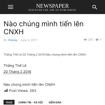
NEWSPAPER
DISCOVER THE ART OF PUBLISHING
Nào chúng mình tiến lên
CNXH
293
0
By
Hoang
-
June 2, 2017
Thắng Thế Lê 20 Tháng 2 2016 Nào chúng mình tiến lên CNXH
Thắng Thế Lê
20 Tháng 2 2016
Nào chúng mình tiến lên CNXH
Post Views:
363
TAGS
CHÍNH TRỊ - XÃ HỘI
DIỄN ĐÀN