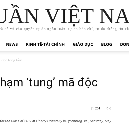
UẦN VIỆT N
và cổ vũ cho quyền tự do ngôn luận, tự do báo chí, tự do thông tin c
NEWS
KINH TẾ-TÀI CHÍNH
GIÁO DỤC
BLOG
DON
 độc tống tiền
phạm ‘tung’ mã độc
261
0
 the Class of 2017 at Liberty University in Lynchburg, Va., Saturday, May