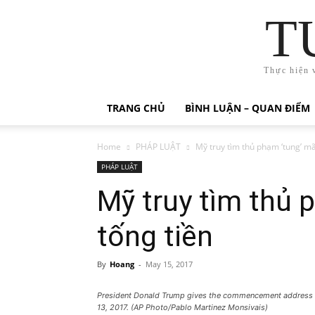
T
Thực hiện 
TRANG CHỦ
BÌNH LUẬN – QUAN ĐIỂM
Home
PHÁP LUẬT
Mỹ truy tìm thủ phạm ‘tung’ mã
PHÁP LUẬT
Mỹ truy tìm thủ 
tống tiền
By
Hoang
-
May 15, 2017
President Donald Trump gives the commencement address for
13, 2017. (AP Photo/Pablo Martinez Monsivais)