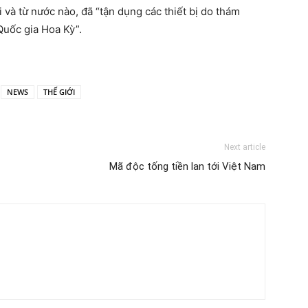
ai và từ nước nào, đã “tận dụng các thiết bị do thám
Quốc gia Hoa Kỳ”.
NEWS
THẾ GIỚI
Next article
Mã độc tống tiền lan tới Việt Nam