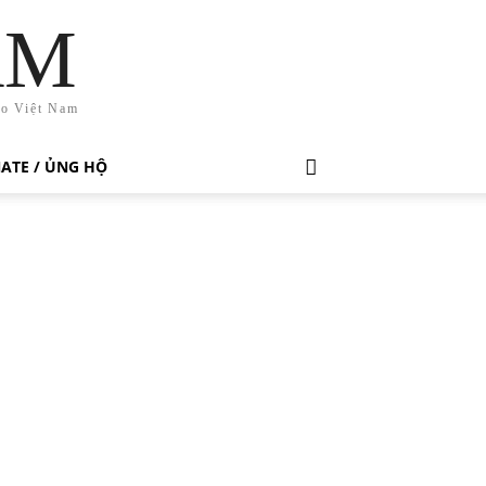
AM
ho Việt Nam
ATE / ỦNG HỘ