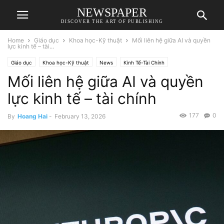
NEWSPAPER
DISCOVER THE ART OF PUBLISHING
Home
Giáo dục
Khoa học-Kỹ thuật
Mối liên hệ giữa AI và quyền
lực kinh tế – tài...
Giáo dục
Khoa học-Kỹ thuật
News
Kinh Tế-Tài Chính
Mối liên hệ giữa AI và quyền
lực kinh tế – tài chính
177
0
By
Hoang Hai
-
February 13, 2026