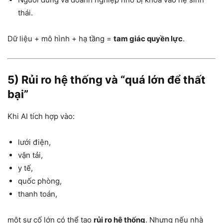
thái.
Dữ liệu + mô hình + hạ tầng =
tam giác quyền lực
.
5) Rủi ro hệ thống và “quá lớn để thất
bại”
Khi AI tích hợp vào:
lưới điện,
vận tải,
y tế,
quốc phòng,
thanh toán,
một sự cố lớn có thể tạo
rủi ro hệ thống
. Nhưng nếu nhà