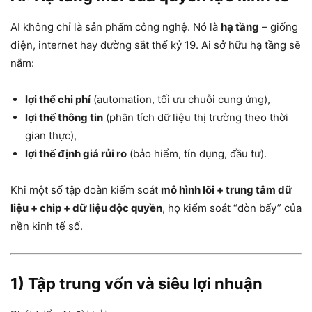
AI không chỉ là sản phẩm công nghệ. Nó là
hạ tầng
– giống
điện, internet hay đường sắt thế kỷ 19. Ai sở hữu hạ tầng sẽ
nắm:
lợi thế chi phí
(automation, tối ưu chuỗi cung ứng),
lợi thế thông tin
(phân tích dữ liệu thị trường theo thời
gian thực),
lợi thế định giá rủi ro
(bảo hiểm, tín dụng, đầu tư).
Khi một số tập đoàn kiểm soát
mô hình lõi + trung tâm dữ
liệu + chip + dữ liệu độc quyền
, họ kiểm soát “đòn bẩy” của
nền kinh tế số.
1) Tập trung vốn và siêu lợi nhuận