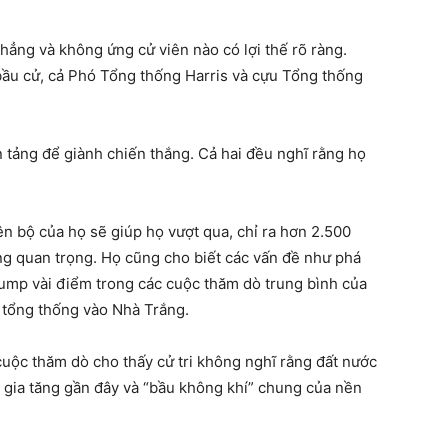
hẳng và không ứng cử viên nào có lợi thế rõ ràng.
bầu cử, cả Phó Tổng thống Harris và cựu Tổng thống
n tảng để giành chiến thắng. Cả hai đều nghĩ rằng họ
ên bộ của họ sẽ giúp họ vượt qua, chỉ ra hơn 2.500
ang quan trọng. Họ cũng cho biết các vấn đề như phá
Trump vài điểm trong các cuộc thăm dò trung bình của
 tổng thống vào Nhà Trắng.
cuộc thăm dò cho thấy cử tri không nghĩ rằng đất nước
 gia tăng gần đây và “bầu không khí” chung của nền