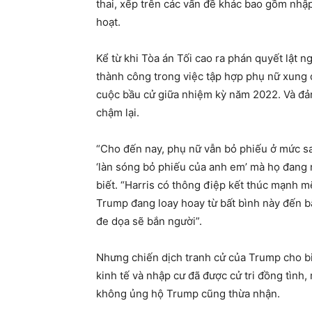
thai, xếp trên các vấn đề khác bao gồm nhập
hoạt.
Kể từ khi Tòa án Tối cao ra phán quyết lật
thành công trong việc tập hợp phụ nữ xung q
cuộc bầu cử giữa nhiệm kỳ năm 2022. Và đả
chậm lại.
“Cho đến nay, phụ nữ vẫn bỏ phiếu ở mức s
‘làn sóng bỏ phiếu của anh em’ mà họ đang 
biết. “Harris có thông điệp kết thúc mạnh mẽ
Trump đang loay hoay từ bất bình này đến bấ
đe dọa sẽ bắn người”.
Nhưng chiến dịch tranh cử của Trump cho b
kinh tế và nhập cư đã được cử tri đồng tìn
không ủng hộ Trump cũng thừa nhận.