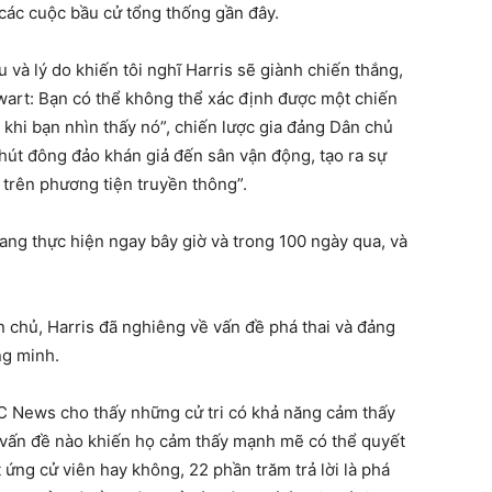
các cuộc bầu cử tổng thống gần đây.
u và lý do khiến tôi nghĩ Harris sẽ giành chiến thắng,
wart: Bạn có thể không thể xác định được một chiến
 khi bạn nhìn thấy nó”, chiến lược gia đảng Dân chủ
u hút đông đảo khán giả đến sân vận động, tạo ra sự
 trên phương tiện truyền thông”.
ng thực hiện ngay bây giờ và trong 100 ngày qua, và
n chủ, Harris đã nghiêng về vấn đề phá thai và đảng
ng minh.
C News cho thấy những cử tri có khả năng cảm thấy
ó vấn đề nào khiến họ cảm thấy mạnh mẽ có thể quyết
 ứng cử viên hay không, 22 phần trăm trả lời là phá