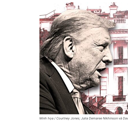
Minh họa / Courtney Jones; Julia Demaree Nikhinson và Dav