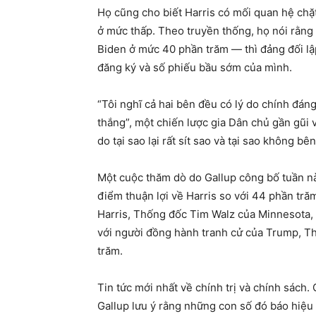
Họ cũng cho biết Harris có mối quan hệ chặ
ở mức thấp. Theo truyền thống, họ nói rằng
Biden ở mức 40 phần trăm — thì đảng đối lậ
đăng ký và số phiếu bầu sớm của mình.
“Tôi nghĩ cả hai bên đều có lý do chính đáng
thắng”, một chiến lược gia Dân chủ gần gũi v
do tại sao lại rất sít sao và tại sao không bê
Một cuộc thăm dò do Gallup công bố tuần n
điểm thuận lợi về Harris so với 44 phần tr
Harris, Thống đốc Tim Walz của Minnesota, 
với người đồng hành tranh cử của Trump, Th
trăm.
Tin tức mới nhất về chính trị và chính sách. 
Gallup lưu ý rằng những con số đó báo hiệu đ