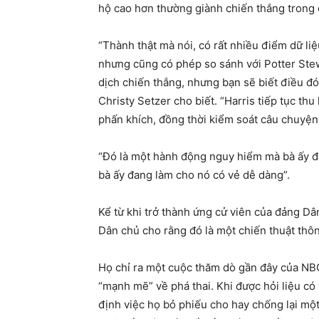
hộ cao hơn thường giành chiến thắng trong 
“Thành thật mà nói, có rất nhiều điểm dữ liệ
nhưng cũng có phép so sánh với Potter Ste
dịch chiến thắng, nhưng bạn sẽ biết điều đó
Christy Setzer cho biết. “Harris tiếp tục th
phấn khích, đồng thời kiểm soát câu chuyện
“Đó là một hành động nguy hiểm mà bà ấy đa
bà ấy đang làm cho nó có vẻ dễ dàng”.
Kể từ khi trở thành ứng cử viên của đảng Dâ
Dân chủ cho rằng đó là một chiến thuật thô
Họ chỉ ra một cuộc thăm dò gần đây của NB
“mạnh mẽ” về phá thai. Khi được hỏi liệu c
định việc họ bỏ phiếu cho hay chống lại một