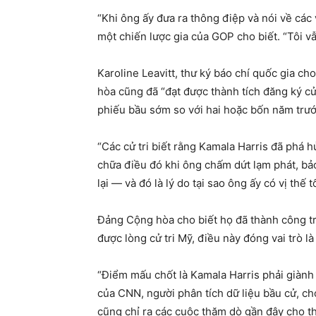
“Khi ông ấy đưa ra thông điệp và nói về các
một chiến lược gia của GOP cho biết. “Tôi vẫ
Karoline Leavitt, thư ký báo chí quốc gia c
hòa cũng đã “đạt được thành tích đăng ký cử 
phiếu bầu sớm so với hai hoặc bốn năm trước
“Các cử tri biết rằng Kamala Harris đã phá
chữa điều đó khi ông chấm dứt lạm phát, bả
lại — và đó là lý do tại sao ông ấy có vị thế 
Đảng Cộng hòa cho biết họ đã thành công tro
được lòng cử tri Mỹ, điều này đóng vai trò là
“Điểm mấu chốt là Kamala Harris phải giành 
của CNN, người phân tích dữ liệu bầu cử, ch
cũng chỉ ra các cuộc thăm dò gần đây cho t