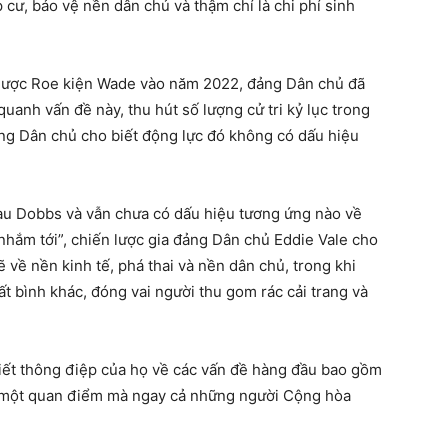
 cư, bảo vệ nền dân chủ và thậm chí là chi phí sinh
 ngược Roe kiện Wade vào năm 2022, đảng Dân chủ đã
uanh vấn đề này, thu hút số lượng cử tri kỷ lục trong
ng Dân chủ cho biết động lực đó không có dấu hiệu
au Dobbs và vẫn chưa có dấu hiệu tương ứng nào về
nhắm tới”, chiến lược gia đảng Dân chủ Eddie Vale cho
 về nền kinh tế, phá thai và nền dân chủ, trong khi
t bình khác, đóng vai người thu gom rác cải trang và
iết thông điệp của họ về các vấn đề hàng đầu bao gồm
h, một quan điểm mà ngay cả những người Cộng hòa