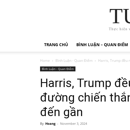
T
Thực hiện 
TRANG CHỦ
BÌNH LUẬN – QUAN ĐIỂM
Home
Bình Luận - Quan Điểm
Harris, Trump đều n
Bình Luận - Quan Điểm
Harris, Trump đề
đường chiến thắ
đến gần
By
Hoang
-
November 3, 2024