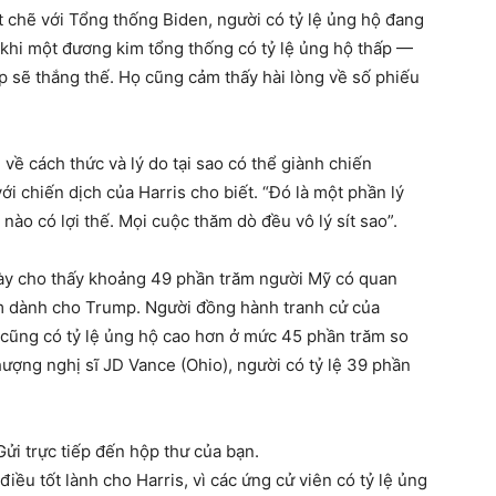
t chẽ với Tổng thống Biden, người có tỷ lệ ủng hộ đang
 khi một đương kim tổng thống có tỷ lệ ủng hộ thấp —
p sẽ thắng thế. Họ cũng cảm thấy hài lòng về số phiếu
 về cách thức và lý do tại sao có thể giành chiến
ới chiến dịch của Harris cho biết. “Đó là một phần lý
n nào có lợi thế. Mọi cuộc thăm dò đều vô lý sít sao”.
ày cho thấy khoảng 49 phần trăm người Mỹ có quan
ăm dành cho Trump. Người đồng hành tranh cử của
cũng có tỷ lệ ủng hộ cao hơn ở mức 45 phần trăm so
ượng nghị sĩ JD Vance (Ohio), người có tỷ lệ 39 phần
Gửi trực tiếp đến hộp thư của bạn.
iều tốt lành cho Harris, vì các ứng cử viên có tỷ lệ ủng