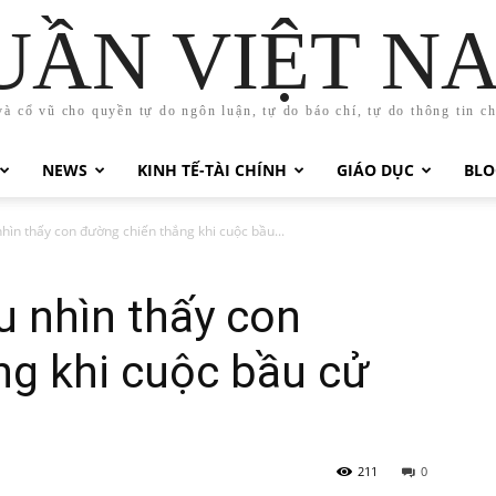
UẦN VIỆT N
và cổ vũ cho quyền tự do ngôn luận, tự do báo chí, tự do thông tin c
NEWS
KINH TẾ-TÀI CHÍNH
GIÁO DỤC
BLO
hìn thấy con đường chiến thắng khi cuộc bầu...
u nhìn thấy con
ng khi cuộc bầu cử
211
0