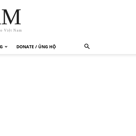
AM
ho Việt Nam
G
DONATE / ỦNG HỘ