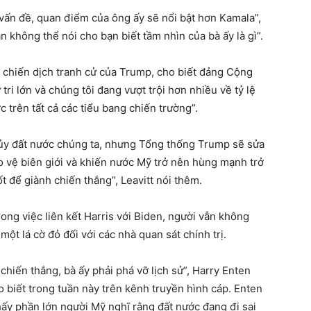
 vấn đề, quan điểm của ông ấy sẽ nổi bật hơn Kamala”,
n không thể nói cho bạn biết tầm nhìn của bà ấy là gì”.
ho chiến dịch tranh cử của Trump, cho biết đảng Cộng
tri lớn và chúng tôi đang vượt trội hơn nhiều về tỷ lệ
 trên tất cả các tiểu bang chiến trường”.
 hủy đất nước chúng ta, nhưng Tổng thống Trump sẽ sửa
o vệ biên giới và khiến nước Mỹ trở nên hùng mạnh trở
tốt để giành chiến thắng”, Leavitt nói thêm.
ng việc liên kết Harris với Biden, người vẫn không
 một lá cờ đỏ đối với các nhà quan sát chính trị.
chiến thắng, bà ấy phải phá vỡ lịch sử”, Harry Enten
o biết trong tuần này trên kênh truyền hình cáp. Enten
hấy phần lớn người Mỹ nghĩ rằng đất nước đang đi sai