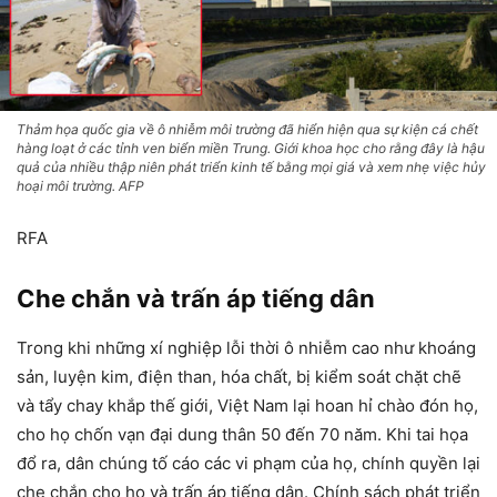
Thảm họa quốc gia về ô nhiễm môi trường đã hiển hiện qua sự kiện cá chết
hàng loạt ở các tỉnh ven biển miền Trung. Giới khoa học cho rằng đây là hậu
quả của nhiều thập niên phát triển kinh tế bằng mọi giá và xem nhẹ việc hủy
hoại môi trường. AFP
RFA
Che chắn và trấn áp tiếng dân
Trong khi những xí nghiệp lỗi thời ô nhiễm cao như khoáng
sản, luyện kim, điện than, hóa chất, bị kiểm soát chặt chẽ
và tẩy chay khắp thế giới, Việt Nam lại hoan hỉ chào đón họ,
cho họ chốn vạn đại dung thân 50 đến 70 năm. Khi tai họa
đổ ra, dân chúng tố cáo các vi phạm của họ, chính quyền lại
che chắn cho họ và trấn áp tiếng dân. Chính sách phát triển