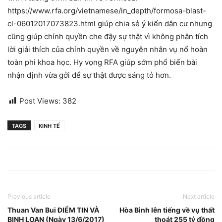
https://www.rfa.org/vietnamese/in_depth/formosa-blast-
cl-06012017073823.html giúp chia sẻ ý kiến dân cư nhưng
cũng giúp chính quyền che đậy sự thật vì không phân tích
lời giải thích của chính quyền về nguyên nhân vụ nổ hoàn
toàn phi khoa học. Hy vọng RFA giúp sớm phổ biến bài
nhận định vừa gởi để sự thật được sáng tỏ hơn.
Post Views:
382
TAGS
KINH TẾ
Previous article
Next article
Thuan Van Bui ĐIỂM TIN VÀ
Hòa Bình lên tiếng về vụ thất
BINH LOẠN (Ngày 13/6/2017)
thoát 255 tỷ đồng