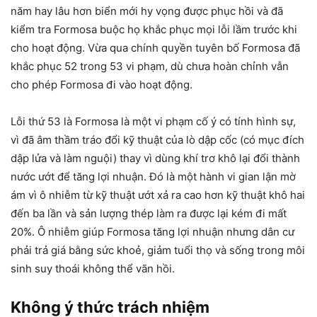
năm hay lâu hơn biển mới hy vọng được phục hồi và đã
kiểm tra Formosa buộc họ khắc phục mọi lỗi lầm trước khi
cho hoạt động. Vừa qua chính quyền tuyên bố Formosa đã
khắc phục 52 trong 53 vi phạm, dù chưa hoàn chỉnh vẫn
cho phép Formosa đi vào hoạt động.
Lỗi thứ 53 là Formosa là một vi phạm cố ý có tính hình sự,
vì đã âm thầm tráo đổi kỹ thuật của lò dập cốc (có mục đích
dập lửa và làm nguội) thay vì dùng khí trơ khô lại đổi thành
nước ướt để tăng lợi nhuận. Đó là một hành vi gian lận mờ
ám vì ô nhiễm từ kỹ thuật ướt xả ra cao hơn kỹ thuật khô hai
đến ba lần và sản lượng thép làm ra được lại kém đi mất
20%. Ô nhiễm giúp Formosa tăng lợi nhuận nhưng dân cư
phải trả giá bằng sức khoẻ, giảm tuổi thọ và sống trong môi
sinh suy thoái không thể vãn hồi.
Không ý thức trách nhiệm