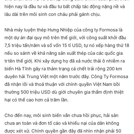
hiện nay là đầu tư và đầu tư bất chấp tác động nặng nề và
lâu dài trên môi sinh con cháu phải gánh chịu.
Nhà máy luyện thép Hưng Nhiệp của công ty Formosa là
một dự án đại quy mô trên thế giới, với công suất khởi đầu
7,5 triệu tấn/năm và số vốn 15 tỉ USD, tự nó xếp hàng thứ 18
nếu so sánh về khả năng sản xuất thép của các quốc gia
trtên thế giớị. Khi xây dựng họ đã xả nước thải ô nhiễm ra
biển Hà Tĩnh gây ra thảm trạng cá chết trải rộng 200 km
duyên hải Trung Việt một năm trước đây. Công Ty Formosa
đã nhận lỗi và thoả thuận với chính quyền Việt Nam bồi
thường 500 triệu USD dù giới chuyên gia thẩm định thiệt
hại có thể cao hơn cả trăm lần.
Cho đến nay, môi sinh biển vẫn chưa hồi phục, hải sản
chưa an toàn và đơn tố cáo và khiếu nại của dân không
được xét xử. Chính quyền gần đây đã nhìn nhận phải 50