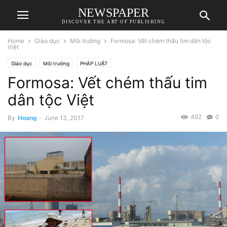
NEWSPAPER
DISCOVER THE ART OF PUBLISHING
Home
Giáo dục
Môi trường
Formosa: Vết chém thấu tim dân tộc
Việt
Giáo dục
Môi trường
PHÁP LUẬT
Formosa: Vết chém thấu tim
dân tộc Việt
462
0
By
Hoang
-
June 13, 2017