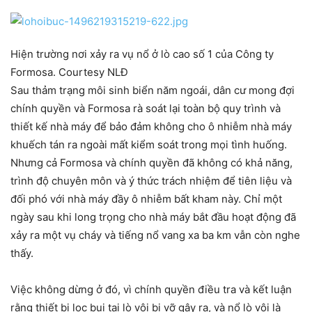
Hiện trường nơi xảy ra vụ nổ ở lò cao số 1 của Công ty
Formosa. Courtesy NLĐ
Sau thảm trạng môi sinh biển năm ngoái, dân cư mong đợi
chính quyền và Formosa rà soát lại toàn bộ quy trình và
thiết kế nhà máy để bảo đảm không cho ô nhiễm nhà máy
khuếch tán ra ngoài mất kiểm soát trong mọi tình huống.
Nhưng cả Formosa và chính quyền đã không có khả năng,
trình độ chuyên môn và ý thức trách nhiệm để tiên liệu và
đối phó với nhà máy đầy ô nhiễm bất kham này. Chỉ một
ngày sau khi long trọng cho nhà máy bắt đầu hoạt động đã
xảy ra một vụ cháy và tiếng nổ vang xa ba km vẫn còn nghe
thấy.
Việc không dừng ở đó, vì chính quyền điều tra và kết luận
rằng thiết bị lọc bụi tại lò vôi bị vỡ gây ra, và nổ lò vôi là