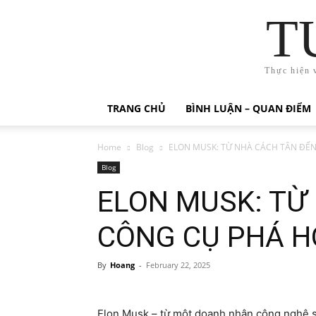
T
Thực hiện 
TRANG CHỦ
BÌNH LUẬN – QUAN ĐIỂM
Home
Blog
ELON MUSK: TỪ NHÀ CÁCH TÂN ĐẾN 
Blog
ELON MUSK: TỪ
CÔNG CỤ PHÁ H
By
Hoang
-
February 22, 2025
Elon Musk – từ một doanh nhân công nghệ s