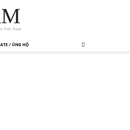
AM
ho Việt Nam
ATE / ỦNG HỘ