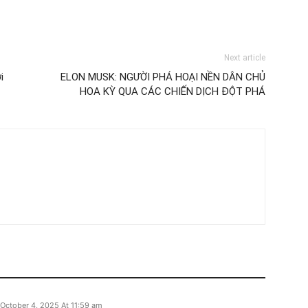
Next article
i
ELON MUSK: NGƯỜI PHÁ HOẠI NỀN DÂN CHỦ
HOA KỲ QUA CÁC CHIẾN DỊCH ĐỘT PHÁ
October 4, 2025 At 11:59 am