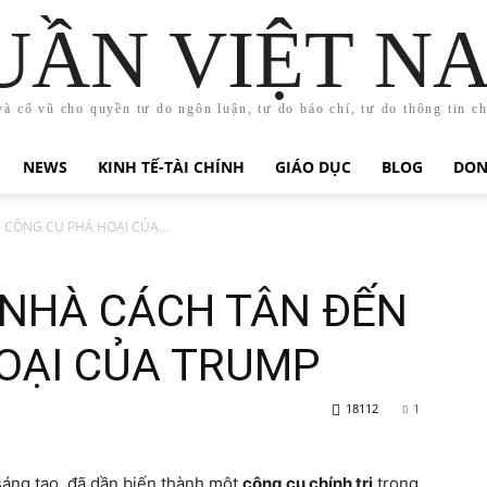
UẦN VIỆT N
và cổ vũ cho quyền tự do ngôn luận, tự do báo chí, tự do thông tin c
NEWS
KINH TẾ-TÀI CHÍNH
GIÁO DỤC
BLOG
DON
CÔNG CỤ PHÁ HOẠI CỦA...
 NHÀ CÁCH TÂN ĐẾN
OẠI CỦA TRUMP
18112
1
áng tạo, đã dần biến thành một
công cụ chính trị
trong