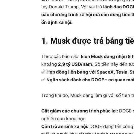
tay Donald Trump. Với vai trò
lãnh đạo DOGE
các chương trình xã hội mà còn dùng tiền t
ổn định xã hội.
1. Musk được trả bằng ti
Theo các báo cáo,
Elon Musk đang nhận 8 t
khoảng
2,9 tỷ USD/năm
. Số tiền này đến từ:
✅
Hợp đồng liên bang với SpaceX, Tesla, St
✅
Ngân sách dành cho DOGE – cơ quan mớ
Trong khi đó, Musk đang làm gì với số tiền 
Cắt giảm các chương trình phúc lợi:
DOGE đã
nghiên cứu khoa học.
Cản trở an sinh xã hội:
DOGE đang tấn công c