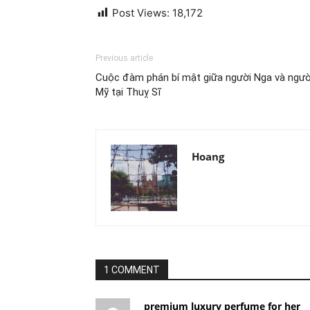
Post Views:
18,172
Previous article
Cuộc đàm phán bí mật giữa người Nga và ngườ
Mỹ tại Thuỵ Sĩ
Hoang
1 COMMENT
premium luxury perfume for her