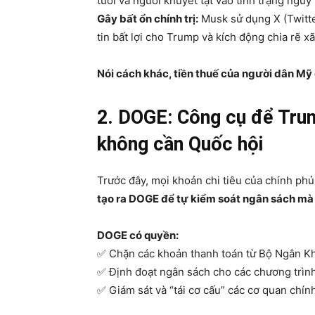
tuổi và người khuyết tật vào tình trạng nguy
Gây bất ổn chính trị:
Musk sử dụng X (Twitte
tin bất lợi cho Trump và kích động chia rẽ xã
Nói cách khác, tiền thuế của người dân Mỹ
2. DOGE: Công cụ để Tru
không cần Quốc hội
Trước đây, mọi khoản chi tiêu của chính ph
tạo ra DOGE để tự kiểm soát ngân sách mà
DOGE có quyền:
✅ Chặn các khoản thanh toán từ Bộ Ngân Kh
✅ Định đoạt ngân sách cho các chương trình
✅ Giám sát và “tái cơ cấu” các cơ quan chín