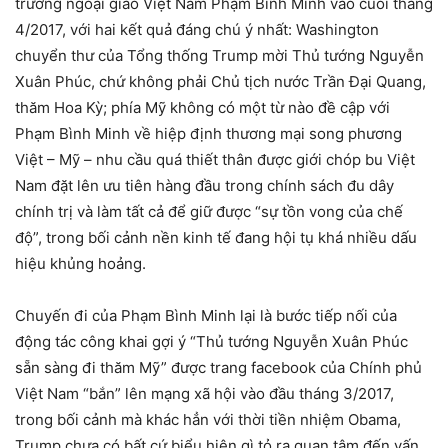
trưởng ngoại giao Việt Nam Phạm Bình Minh vào cuối tháng
4/2017, với hai kết quả đáng chú ý nhất: Washington
chuyển thư của Tổng thống Trump mời Thủ tướng Nguyễn
Xuân Phúc, chứ không phải Chủ tịch nước Trần Đại Quang,
thăm Hoa Kỳ; phía Mỹ không có một từ nào đề cập với
Phạm Bình Minh về hiệp định thương mại song phương
Việt – Mỹ – nhu cầu quá thiết thân được giới chóp bu Việt
Nam đặt lên ưu tiên hàng đầu trong chính sách đu dây
chính trị và làm tất cả để giữ được “sự tồn vong của chế
độ”, trong bối cảnh nền kinh tế đang hội tụ khá nhiều dấu
hiệu khủng hoảng.
Chuyến đi của Phạm Bình Minh lại là bước tiếp nối của
động tác công khai gợi ý “Thủ tướng Nguyễn Xuân Phúc
sẵn sàng đi thăm Mỹ” được trang facebook của Chính phủ
Việt Nam “bắn” lên mạng xã hội vào đầu tháng 3/2017,
trong bối cảnh mà khác hẳn với thời tiền nhiệm Obama,
Trump chưa có bất cứ biểu hiện gì tỏ ra quan tâm đến vấn