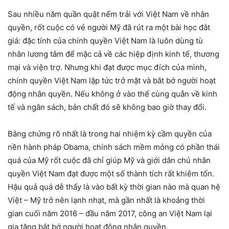
Sau nhiều năm quần quật nếm trải với Việt Nam về nhân
quyền, rốt cuộc có vẻ người Mỹ đã rút ra một bài học đắt
giá: đặc tính của chính quyền Việt Nam là luôn dùng tù
nhân lương tâm để mặc cả về các hiệp định kinh tế, thương
mại và viện trợ. Nhưng khi đạt được mục đích của mình,
chính quyền Việt Nam lập tức trở mặt và bắt bớ người hoạt
động nhân quyền. Nếu không ở vào thế cùng quẫn về kinh
tế và ngân sách, bản chất đó sẽ không bao giờ thay đổi.
Bằng chứng rõ nhất là trong hai nhiệm kỳ cầm quyền của
nền hành pháp Obama, chính sách mềm mỏng có phần thái
quá của Mỹ rốt cuộc đã chỉ giúp Mỹ và giới dân chủ nhân
quyền Việt Nam đạt được một số thành tích rất khiêm tốn.
Hậu quả quá dễ thấy là vào bất kỳ thời gian nào mà quan hệ
Việt – Mỹ trở nên lạnh nhạt, mà gần nhất là khoảng thời
gian cuối năm 2016 – đầu năm 2017, công an Việt Nam lại
gia tăng bắt bớ người hoạt động nhân quyền.