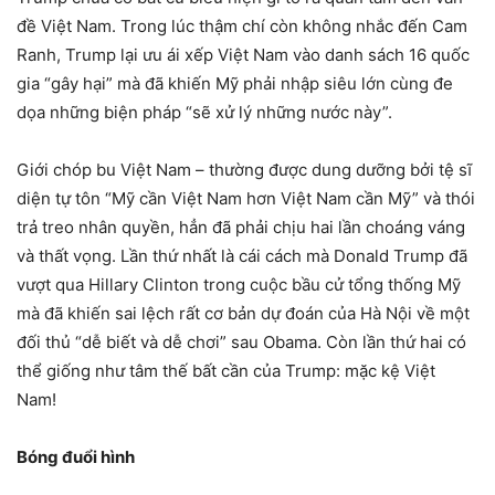
đề Việt Nam. Trong lúc thậm chí còn không nhắc đến Cam
Ranh, Trump lại ưu ái xếp Việt Nam vào danh sách 16 quốc
gia “gây hại” mà đã khiến Mỹ phải nhập siêu lớn cùng đe
dọa những biện pháp “sẽ xử lý những nước này”.
Giới chóp bu Việt Nam – thường được dung dưỡng bởi tệ sĩ
diện tự tôn “Mỹ cần Việt Nam hơn Việt Nam cần Mỹ” và thói
trả treo nhân quyền, hẳn đã phải chịu hai lần choáng váng
và thất vọng. Lần thứ nhất là cái cách mà Donald Trump đã
vượt qua Hillary Clinton trong cuộc bầu cử tổng thống Mỹ
mà đã khiến sai lệch rất cơ bản dự đoán của Hà Nội về một
đối thủ “dễ biết và dễ chơi” sau Obama. Còn lần thứ hai có
thể giống như tâm thế bất cần của Trump: mặc kệ Việt
Nam!
Bóng đuổi hình