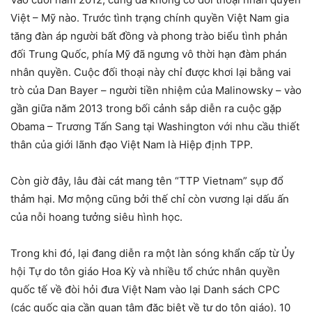
Việt – Mỹ nào. Trước tình trạng chính quyền Việt Nam gia
tăng đàn áp người bất đồng và phong trào biểu tình phản
đối Trung Quốc, phía Mỹ đã ngưng vô thời hạn đàm phán
nhân quyền. Cuộc đối thoại này chỉ được khơi lại bằng vai
trò của Dan Bayer – người tiền nhiệm của Malinowsky – vào
gần giữa năm 2013 trong bối cảnh sắp diễn ra cuộc gặp
Obama – Trương Tấn Sang tại Washington với nhu cầu thiết
thân của giới lãnh đạo Việt Nam là Hiệp định TPP.
Còn giờ đây, lâu đài cát mang tên “TTP Vietnam” sụp đổ
thảm hại. Mơ mộng cũng bởi thế chỉ còn vương lại dấu ấn
của nỗi hoang tưởng siêu hình học.
Trong khi đó, lại đang diễn ra một làn sóng khẩn cấp từ Ủy
hội Tự do tôn giáo Hoa Kỳ và nhiều tổ chức nhân quyền
quốc tế về đòi hỏi đưa Việt Nam vào lại Danh sách CPC
(các quốc gia cần quan tâm đặc biệt về tự do tôn giáo). 10