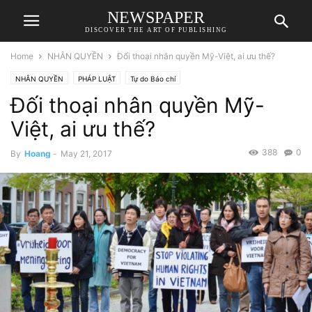
NEWSPAPER
DISCOVER THE ART OF PUBLISHING
Home
NHÂN QUYỀN
Đối thoại nhân quyền Mỹ-Việt, ai ưu thế?
NHÂN QUYỀN
PHÁP LUẬT
Tự do Báo chí
Đối thoại nhân quyền Mỹ-
Việt, ai ưu thế?
388
0
By
Hoang
-
May 21, 2017