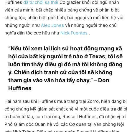
Huffines
đã từ chối sa thải
Colglazier khỏi đội ngũ nhân
viên của mình, bất chấp nhiều bằng chứng về phân biệt
chủng tộc, phân biệt giới tính, bài ngoại và mối liên hệ với
những người như
Alex Jones
và những người theo chủ
nghĩa dân tộc cực hữu như
Nick Fuentes
.
“Nếu tôi xem lại lịch sử hoạt động mạng xã
hội của bất kỳ người trẻ nào ở Texas, tôi sẽ
luôn tìm thấy điều gì đó mà tôi không đồng
ý. Chiến dịch tranh cử của tôi sẽ không
tham gia vào văn hóa tẩy chay.” – Don
Huffines
Hai năm sau khi Huffines mua trang trại Zorro, hiện đang bị
công chúng Mỹ giám sát chặt chẽ vì một cuộc điều tra đã bị
trì hoãn từ lâu, con trai ông, Russell Huffines, đã nhận vị trí
Phó Giám đốc Quan hệ với các Cơ quan tại Văn phòng Nội
các Nhà Trắng. Điều này cho phép Russell Huffines làm