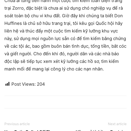
Chưa ai từng tiến hành một cuộc tìm kiếm toàn diện trang
trại Zorro, đặc biệt là chưa ai sử dụng chó nghiệp vụ để rà
soát toàn bộ chu vi khu đất. Giờ đây khi chúng ta biết Don
Huffines là chủ sở hữu trang trại, tôi kêu gọi Quốc hội hãy
liên hệ và thúc đẩy một cuộc tìm kiếm kỹ lưỡng khu vực
này, sử dụng mọi nguồn lực sẵn có để tìm kiếm bằng chứng
về các tội ác, bao gồm buôn bán tình dục, tống tiền, bắt cóc
và giết người. Cho đến khi đó, người dân và các nhà báo
độc lập sẽ tiếp tục xem xét kỹ lưỡng các hồ sơ, tìm kiếm
manh mối để mang lại công lý cho các nạn nhân.
Post Views:
204
Previous article
Next article