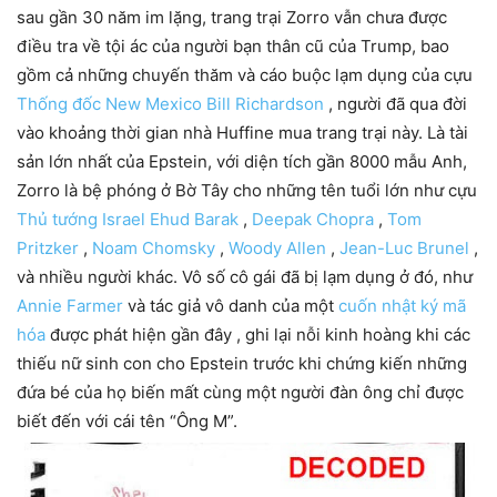
sau gần 30 năm im lặng, trang trại Zorro vẫn chưa được
điều tra về tội ác của người bạn thân cũ của Trump, bao
gồm cả những chuyến thăm và cáo buộc lạm dụng của cựu
Thống đốc New Mexico Bill Richardson
, người đã qua đời
vào khoảng thời gian nhà Huffine mua trang trại này. Là tài
sản lớn nhất của Epstein, với diện tích gần 8000 mẫu Anh,
Zorro là bệ phóng ở Bờ Tây cho những tên tuổi lớn như cựu
Thủ tướng Israel Ehud Barak
,
Deepak Chopra
,
Tom
Pritzker
,
Noam Chomsky
,
Woody Allen
,
Jean-Luc Brunel
,
và nhiều người khác. Vô số cô gái đã bị lạm dụng ở đó, như
Annie Farmer
và tác giả vô danh của một
cuốn nhật ký mã
hóa
được phát hiện gần đây , ghi lại nỗi kinh hoàng khi các
thiếu nữ sinh con cho Epstein trước khi chứng kiến ​​những
đứa bé của họ biến mất cùng một người đàn ông chỉ được
biết đến với cái tên “Ông M”.