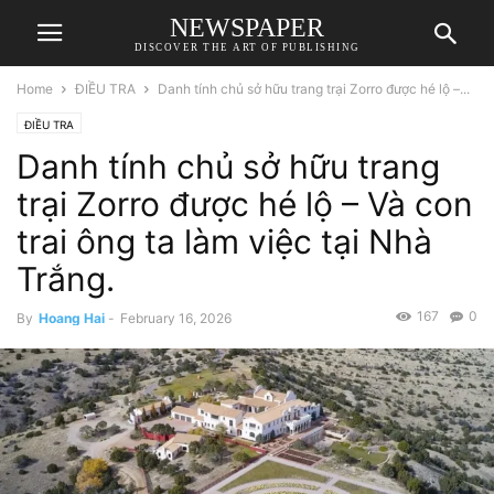
NEWSPAPER
DISCOVER THE ART OF PUBLISHING
Home
ĐIỀU TRA
Danh tính chủ sở hữu trang trại Zorro được hé lộ –...
ĐIỀU TRA
Danh tính chủ sở hữu trang
trại Zorro được hé lộ – Và con
trai ông ta làm việc tại Nhà
Trắng.
167
0
By
Hoang Hai
-
February 16, 2026