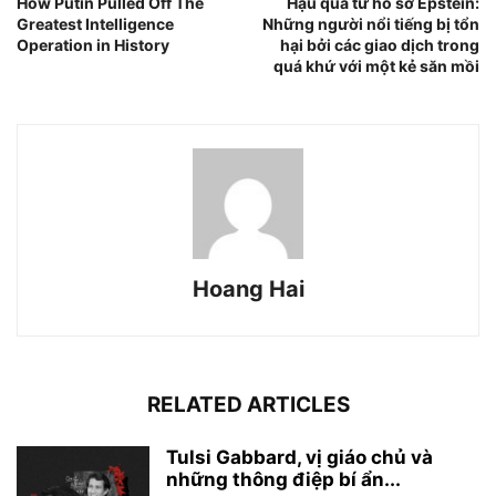
How Putin Pulled Off The
Hậu quả từ hồ sơ Epstein:
Greatest Intelligence
Những người nổi tiếng bị tổn
Operation in History
hại bởi các giao dịch trong
quá khứ với một kẻ săn mồi
Hoang Hai
RELATED ARTICLES
Tulsi Gabbard, vị giáo chủ và
những thông điệp bí ẩn...