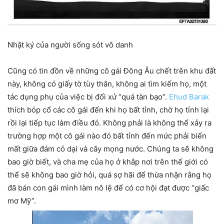
Nhật ký của người sống sót vô danh
Cũng có tin đồn về những cô gái Đông Âu chết trên khu đất
này, không có giấy tờ tùy thân, không ai tìm kiếm họ, một
tác dụng phụ của việc bị đối xử “quá tàn bạo”.
Ehud Barak
thích bóp cổ các cô gái đến khi họ bất tỉnh, chờ họ tỉnh lại
rồi lại tiếp tục làm điều đó. Không phải là không thể xảy ra
trường hợp một cô gái nào đó bất tỉnh đến mức phải biến
mất giữa đám cỏ dại và cây mọng nước. Chúng ta sẽ không
bao giờ biết, và cha mẹ của họ ở khắp nơi trên thế giới có
thể sẽ không bao giờ hỏi, quá sợ hãi để thừa nhận rằng họ
đã bán con gái mình làm nô lệ để có cơ hội đạt được “giấc
mơ Mỹ”.