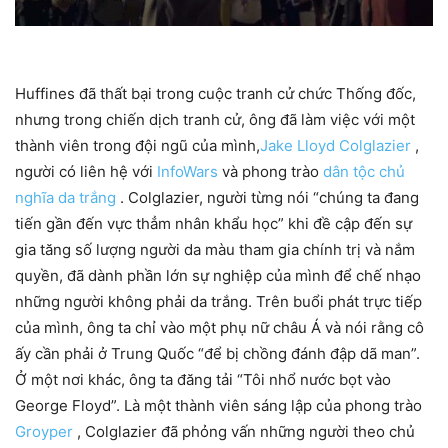
Huffines đã thất bại trong cuộc tranh cử chức Thống đốc,
nhưng trong chiến dịch tranh cử, ông đã làm việc với một
thành viên trong đội ngũ của mình,
Jake Lloyd Colglazier
,
người có liên hệ với
InfoWars
và phong trào
dân tộc chủ
nghĩa da trắng
. Colglazier, người từng nói “chúng ta đang
tiến gần đến vực thẳm nhân khẩu học” khi đề cập đến sự
gia tăng số lượng người da màu tham gia chính trị và nắm
quyền, đã dành phần lớn sự nghiệp của mình để chế nhạo
những người không phải da trắng. Trên buổi phát trực tiếp
của mình, ông ta chỉ vào một phụ nữ châu Á và nói rằng cô
ấy cần phải ở Trung Quốc “để bị chồng đánh đập dã man”.
Ở một nơi khác, ông ta đăng tải “Tôi nhổ nước bọt vào
George Floyd”. Là một thành viên sáng lập của phong trào
Groyper
, Colglazier đã phỏng vấn những người theo chủ