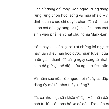
Lịch sử đang đổi thay. Con người cũng đang 
rùng rùng chọn học, sống và mua nhà ở Mỹ 
đình quan chức chỉ quyết chọn đến định cư
khoa nơi đó dạy rằng, là tội ác của nhân loạ
sinh viên phải lèn chặt chủ nghĩa Marx-Len
Hôm nay, chỉ còn lại rơi rớt những lời ngợi 
hay luận điệu hằn học được huấn luyện của 
những âm thanh đó càng ngày càng tẻ nhạt và
sinh để giữ lại thể diện hữu nghị trước nhữ
Vài năm sau nữa, lớp người rơi rớt ấy có đậ
đảng ủy mà tôi nhìn thấy không?
Tất cả như một sân khấu vĩ đại. Mà nhân dân
nhà tù, lúc có hoan hô và đả đảo. Trò diễn cứ