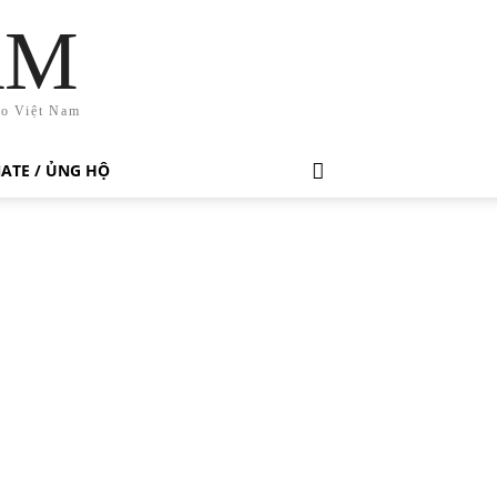
AM
ho Việt Nam
ATE / ỦNG HỘ