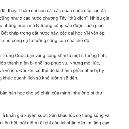
đổi thay. Thậm chí con cái các quan chức cấp cao đã
cũng như ở các nước phương Tây “thù địch”. Nhiều gia
 ở những nước mà lý tưởng cộng sản được sách giáo
i. Bất chấp trong đất nước này, các đại học VN vẫn ép
in như công cụ tư tưởng sống còn của chế độ.
ca Trung Quốc bạn vàng công khai từ một ít tướng lĩnh,
lớp thanh niên bị nhồi sọ phục vụ. Nhưng mỗi lúc,
 vô ích. Đôi khi, có thể đó là thành phần phải bị hy
ng khúc quanh lịch sử khó lường sẽ đến.
p bàn hằn học cho số phận của mình, như ông bí thư
 là khán giả xuyên suốt. Sân khấu lúc có tiếng súng và
 liên hồi, nỗi niềm rồi chỉ còn lại nhân dân im lặng cảm