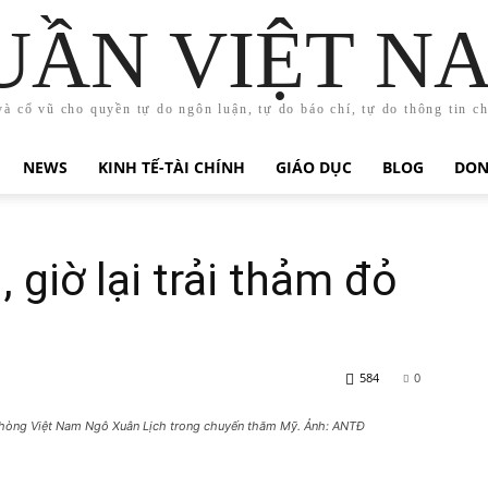
UẦN VIỆT N
và cổ vũ cho quyền tự do ngôn luận, tự do báo chí, tự do thông tin c
NEWS
KINH TẾ-TÀI CHÍNH
GIÁO DỤC
BLOG
DON
 giờ lại trải thảm đỏ
584
0
hòng Việt Nam Ngô Xuân Lịch trong chuyến thăm Mỹ. Ảnh: ANTĐ