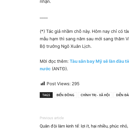
nhận.
____
(*) Tác giả nhầm chỗ này. Hôm nay chỉ có 
mẫu hạm thì sang năm sau mới sang thăm Vi
Bộ trưởng Ngô Xuân Lịch.
Mời đọc thêm:
Tàu sân bay Mỹ sẽ lần đầu ti
nước
(ANTĐ).
Post Views:
295
TAGS
BIỂN ĐÔNG
CHÍNH TRỊ - XÃ HỘI
DIỄN Đ
Previous article
Quân đội làm kinh tế: lợi ít, hại nhiều, phúc nhỏ,