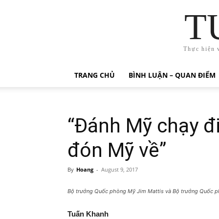
T
Thực hiện 
TRANG CHỦ
BÌNH LUẬN – QUAN ĐIỂM
“Đánh Mỹ chạy đi,
đón Mỹ về”
By
Hoang
-
August 9, 2017
Bộ trưởng Quốc phòng Mỹ Jim Mattis và Bộ trưởng Quốc p
Tuấn Khanh