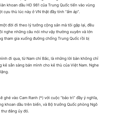
 giàn khoan dầu HD 981 của Trung Quốc tiến vào vùng
t cựu thù lúc này ở VN thật đầy tính “ấm áp”.
một đời đi theo lý tưởng cộng sản mà tôi gặp lại, đều
 tôi nghe những câu nói như vậy thường xuyên và lớn
ng tham gia xuống đường chống Trung Quốc rồi bị
ình đi qua, từ Nam chí Bắc, là những lời bàn không chỉ
g kẻ sẵn sàng bán mình cho kẻ thù của Việt Nam. Nghe
lặng.
ghé vào Cam Ranh (*) với cuộc “bảo trì” đầy ý nghĩa,
ừng khoan dầu trên biển, và Bộ trưởng Quốc phòng Ngô
í thư đảng ủy đó.