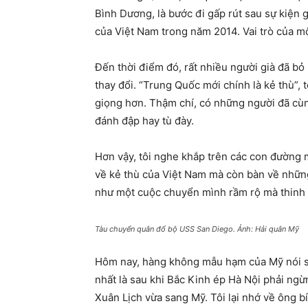
Bình Dương, là bước đi gấp rút sau sự kiện
của Việt Nam trong năm 2014. Vai trò của mộ
Đến thời điểm đó, rất nhiều người già đã bỏ 
thay đổi. “Trung Quốc mới chính là kẻ thù”,
giọng hơn. Thậm chí, có những người đã cù
đánh đập hay tù đày.
Hơn vậy, tôi nghe khắp trên các con đường m
về kẻ thù của Việt Nam mà còn bàn về nhữn
như một cuộc chuyển mình rầm rộ mà thinh 
Tàu chuyển quân đổ bộ USS San Diego. Ảnh: Hải quân Mỹ
Hôm nay, hàng không mẫu hạm của Mỹ nói sẽ 
nhất là sau khi Bắc Kinh ép Hà Nội phải ng
Xuân Lịch vừa sang Mỹ. Tôi lại nhớ về ông b