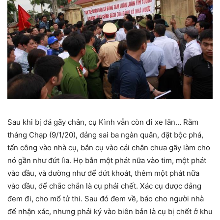
Sau khi bị đá gãy chân, cụ Kình vẫn còn đi xe lăn… Rằm
tháng Chạp (9/1/20), đảng sai ba ngàn quân, đặt bộc phá,
tấn công vào nhà cụ, bắn cụ vào cái chân chưa gãy làm cho
nó gần như đứt lìa. Họ bắn một phát nữa vào tim, một phát
vào đầu, và dường như để dứt khoát, thêm một phát nữa
vào đầu, để chắc chắn là cụ phải chết. Xác cụ được đảng
đem đi, cho mổ tử thi. Sau đó đem về, báo cho người nhà
để nhận xác, nhưng phải ký vào biên bản là cụ bị chết ở khu