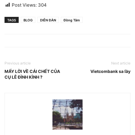
Post Views:
304
TAGS
BLOG
DIỄN ĐÀN
Đồng Tâm
Previous article
Next article
MẤY LỜI VỀ CÁI CHẾT CỦA
Vietcombank sa lầy
CỤ LÊ ĐÌNH KÌNH ?