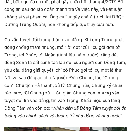
đất, bất ngờ đá cụ một phát gãy chân hồi tháng 4/2017. Bộ
công an sau đó lập đoàn thanh tra về việc này, và kết luận
không ai sai phạm cả. Ông cụ “tự gãy chân” (trích lời ĐBQH
Dương Trung Quốc), nên không tiếp tục truy cứu nữa.
Cụ vẫn tuyệt đối trung thành với đảng. Khi ông Trọng phát
động chống tham nhũng, mở “lò” đốt “củi”; cụ gởi đơn tới
Trọng, tới Phúc, tới Ngân (từ nhiều năm trước), rằng đất
đồng Sênh là đất canh tác lâu đời của người dân Đồng Tâm,
yêu cầu đảng giải quyết, chỉ có Phúc gởi tới cụ một lá thư.
Nội vụ sau đó giao cho Nguyễn Đức Chung, tức “Chung
con”, Chủ tịch Hà thành, xử lý. Chung hứa, Chung ký chưa
ráo mực, rồi Chung xù…. Cụ giận Chung con, nhưng vẫn
tuyệt đối tin vào đảng, tin vào Trọng. Khẩu hiệu của làng
Đồng Tâm vẫn còn đó: “
Nhân dân xã Đồng Tâm tuyệt đối tin
tưởng vào chính sách và đường lối của đảng và nhà nước
“.