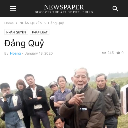
NEWSPAPER
DISCOVER THE ART OF PUBLISHING
Home
NHÂN QUYỀN
Đảng Quỷ
NHÂN QUYỀN
PHÁP LUẬT
Đảng Quỷ
245
0
By
Hoang
-
January 18, 2020