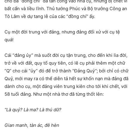
cho ba “đồng chí” đã tấn công vào nhà cụ, nhưng bị chết vì
bất cẩn và liều lĩnh. Thủ tướng Phúc và Bộ trưởng Công an
Tô Lâm về dự tang lễ của các “đồng chí” ấy.
Cụ một đời trung với đảng, nhưng đảng đối xử với cụ tệ
quá!
Cái “đảng ủy” mà suốt đời cụ tận trung, cho đến khi lìa đời,
trở về với đất, quy tổ quy tiên, có lẽ cụ phải thêm một chữ
“Q” cho cái “ủy” đó để trở thành “Đảng Quỷ”; bởi chỉ có chữ
Quỷ, mới may ra có thể diễn tả hết sự khốn nạn mà đảng đã
dành cho cụ, một đảng viên trung kiên cho tới khi chết, với
58 tuổi đảng. Như một nhà thơ đã từng thốt lên:
“Là quỷ? Là ma? Là thú dữ?
Gian manh, tàn ác, đê hèn