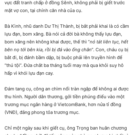
vực đất tranh chấp ở đồng Sênh, không phải bị giết trước
mặt vợ con, tại chính căn nhà của cụ.
Bà Kình, nhũ danh Dư Thị Thành, bị bắt phải khai là có cầm
lựu đạn, bom xăng. Bà nói cả đời bà không thấy lựu đạn,
bom xăng nên không khai được, thế thì “
nó tát liên tục, hết
bên nọ tới bên kia, rồi bị đá vào ống chân
”. Con, cháu cụ bị
bắt đi, bị đánh bầm dập, bị buộc phải lên truyền hình để
“thú tội”. Đứa chắt ba tháng tuổi may mà qua khỏi suy hô
hấp vì khói lựu đạn cay.
Đám tang cụ, công an chìm nổi tràn ngập để không ai được
thu hình. Người dân thương, gởi tiền phúng điếu vào một
trương mục ngân hàng ở VietcomBank, hơn nửa tỉ đồng
(VNĐ), đảng phong tỏa trương mục.
Chỉ một ngày sau khi giết cụ, ông Trọng ban huân chương