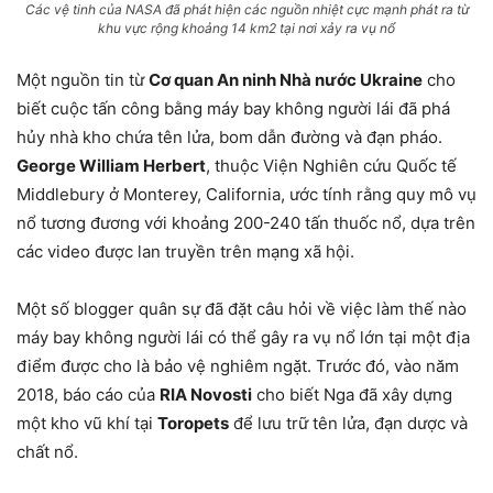
Các vệ tinh của NASA đã phát hiện các nguồn nhiệt cực mạnh phát ra từ
khu vực rộng khoảng 14 km2 tại nơi xảy ra vụ nổ
Một nguồn tin từ
Cơ quan An ninh Nhà nước Ukraine
cho
biết cuộc tấn công bằng máy bay không người lái đã phá
hủy nhà kho chứa tên lửa, bom dẫn đường và đạn pháo.
George William Herbert
, thuộc Viện Nghiên cứu Quốc tế
Middlebury ở Monterey, California, ước tính rằng quy mô vụ
nổ tương đương với khoảng 200-240 tấn thuốc nổ, dựa trên
các video được lan truyền trên mạng xã hội.
Một số blogger quân sự đã đặt câu hỏi về việc làm thế nào
máy bay không người lái có thể gây ra vụ nổ lớn tại một địa
điểm được cho là bảo vệ nghiêm ngặt. Trước đó, vào năm
2018, báo cáo của
RIA Novosti
cho biết Nga đã xây dựng
một kho vũ khí tại
Toropets
để lưu trữ tên lửa, đạn dược và
chất nổ.