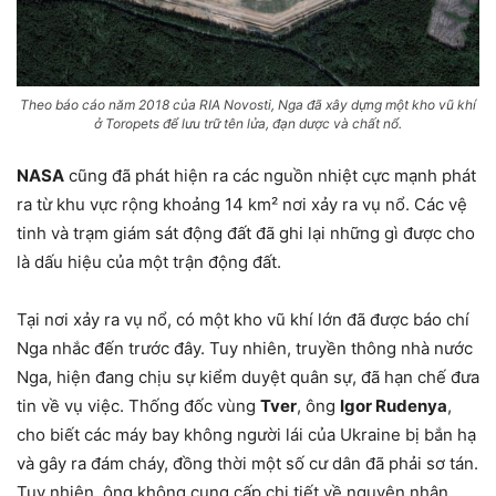
Theo báo cáo năm 2018 của RIA Novosti, Nga đã xây dựng một kho vũ khí
ở Toropets để lưu trữ tên lửa, đạn dược và chất nổ.
NASA
cũng đã phát hiện ra các nguồn nhiệt cực mạnh phát
ra từ khu vực rộng khoảng 14 km² nơi xảy ra vụ nổ. Các vệ
tinh và trạm giám sát động đất đã ghi lại những gì được cho
là dấu hiệu của một trận động đất.
Tại nơi xảy ra vụ nổ, có một kho vũ khí lớn đã được báo chí
Nga nhắc đến trước đây. Tuy nhiên, truyền thông nhà nước
Nga, hiện đang chịu sự kiểm duyệt quân sự, đã hạn chế đưa
tin về vụ việc. Thống đốc vùng
Tver
, ông
Igor Rudenya
,
cho biết các máy bay không người lái của Ukraine bị bắn hạ
và gây ra đám cháy, đồng thời một số cư dân đã phải sơ tán.
Tuy nhiên, ông không cung cấp chi tiết về nguyên nhân