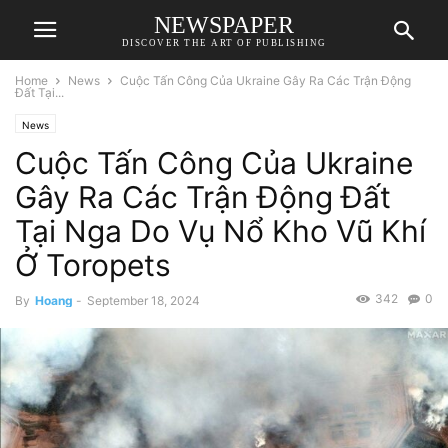
NEWSPAPER
DISCOVER THE ART OF PUBLISHING
Home
News
Cuộc Tấn Công Của Ukraine Gây Ra Các Trận Động
Đất Tại...
News
Cuộc Tấn Công Của Ukraine
Gây Ra Các Trận Động Đất
Tại Nga Do Vụ Nổ Kho Vũ Khí
Ở Toropets
342
0
By
Hoang
-
September 18, 2024