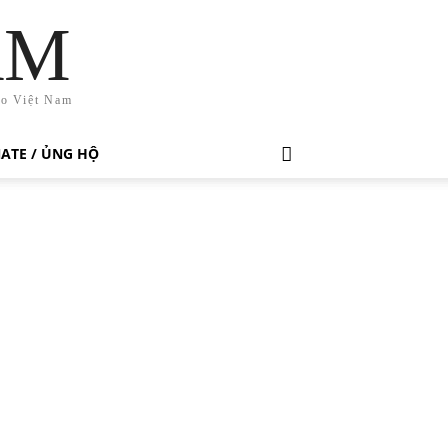
AM
ho Việt Nam
ATE / ỦNG HỘ