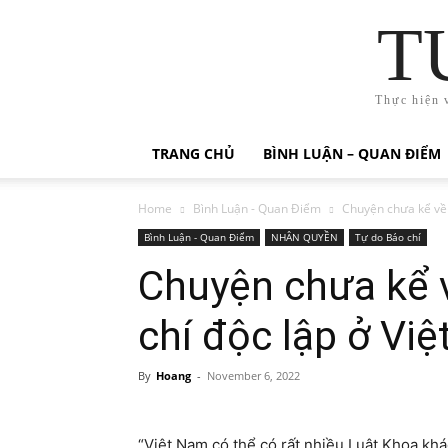
T
Thực hiện 
TRANG CHỦ
BÌNH LUẬN – QUAN ĐIỂM
Home
Bình Luận - Quan Điểm
Chuyện chưa kể về 
Bình Luận - Quan Điểm
NHÂN QUYỀN
Tự do Báo chí
Chuyện chưa kể 
chí độc lập ở Vi
By
Hoang
-
November 6, 2022
“Việt Nam có thể có rất nhiều Luật Khoa khá