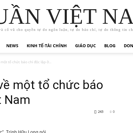
UẦN VIỆT N
và cổ vũ cho quyền tự do ngôn luận, tự do báo chí, tự do thông tin c
NEWS
KINH TẾ-TÀI CHÍNH
GIÁO DỤC
BLOG
DON
một tổ chức báo chí độc lập ở...
về một tổ chức báo
ệt Nam
243
0
c”, Trịnh Hữu Long nói.