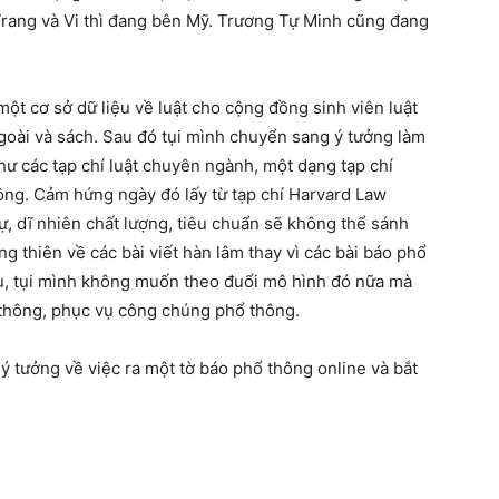
Trang và Vi thì đang bên Mỹ. Trương Tự Minh cũng đang
một cơ sở dữ liệu về luật cho cộng đồng sinh viên luật
goài và sách. Sau đó tụi mình chuyển sang ý tưởng làm
hư các tạp chí luật chuyên ngành, một dạng tạp chí
hông. Cảm hứng ngày đó lấy từ tạp chí Harvard Law
, dĩ nhiên chất lượng, tiêu chuẩn sẽ không thể sánh
g thiên về các bài viết hàn lâm thay vì các bài báo phổ
ứu, tụi mình không muốn theo đuổi mô hình đó nữa mà
ổ thông, phục vụ công chúng phổ thông.
 ý tưởng về việc ra một tờ báo phổ thông online và bắt