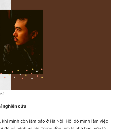
hí.
hí nghiên cứu
, khi mình còn làm báo ở Hà Nội. Hồi đó mình làm việc
i đó cả mình và chị Trang đều vừa là nhà báo, vừa là