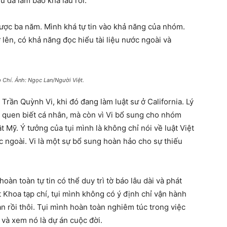
u đã làm báo khá lâu rồi.
ược ba năm. Mình khá tự tin vào khả năng của nhóm.
 lên, có khả năng đọc hiểu tài liệu nước ngoài và
p Chí. Ảnh: Ngọc Lan/Người Việt.
Trần Quỳnh Vi, khi đó đang làm luật sư ở California. Lý
ì quen biết cá nhân, mà còn vì Vi bổ sung cho nhóm
t Mỹ. Ý tưởng của tụi mình là không chỉ nói về luật Việt
 ngoài. Vi là một sự bổ sung hoàn hảo cho sự thiếu
oàn toàn tự tin có thể duy trì tờ báo lâu dài và phát
ật Khoa tạp chí, tụi mình không có ý định chỉ vận hành
n rồi thôi. Tụi mình hoàn toàn nghiêm túc trong việc
 và xem nó là dự án cuộc đời.