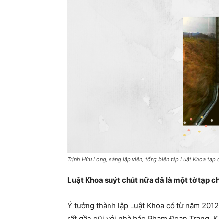
Trịnh Hữu Long, sáng lập viên, tổng biên tập Luật Khoa tạp c
Luật Khoa suýt chút nữa đã là một tờ tạp c
Ý tưởng thành lập Luật Khoa có từ năm 2012
rất gần gũi với nhà báo Phạm Đoan Trang. Kh