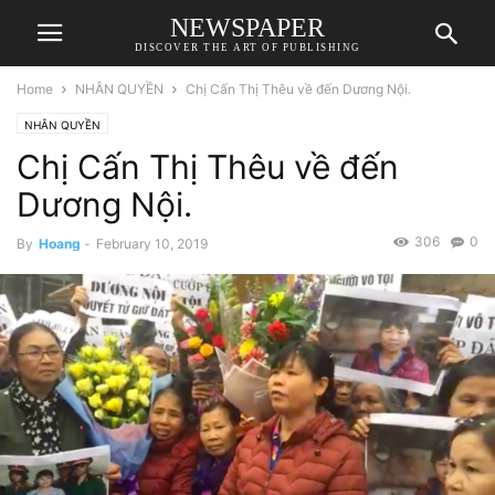
NEWSPAPER
DISCOVER THE ART OF PUBLISHING
Home
NHÂN QUYỀN
Chị Cấn Thị Thêu về đến Dương Nội.
NHÂN QUYỀN
Chị Cấn Thị Thêu về đến
Dương Nội.
306
0
By
Hoang
-
February 10, 2019