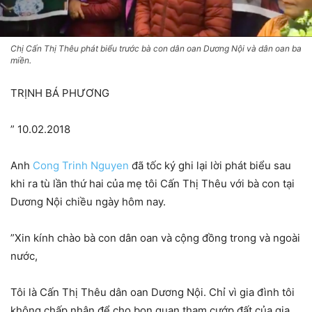
Chị Cấn Thị Thêu phát biểu trước bà con dân oan Dương Nội và dân oan ba
miền.
TRỊNH BÁ PHƯƠNG
” 10.02.2018
Anh
Cong Trinh Nguyen
đã tốc ký ghi lại lời phát biểu sau
khi ra tù lần thứ hai của mẹ tôi Cấn Thị Thêu với b
à con tại
Dương Nội chiều ngày hôm nay.
”Xin kính chào bà con dân oan và cộng đồng trong và ngoài
nước,
Tôi là Cấn Thị Thêu dân oan Dương Nội. Chỉ vì gia đình tôi
không chấp nhận để cho bọn quan tham cướp đất của gia