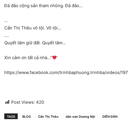
Đả đảo cộng sản tham nhũng. Đả đảo…
…
Cấn Thị Thêu vô tội. Vô tội…
….
Quyết tâm giữ đất. Quyết tâm…
Xin cảm ơn tất cả nhà…”
‘
https://www.facebook.com/trinhbaphuong.trinhba/videos/1
Post Views:
420
TAGS
BLOG
Cấn Thị Thêu
dân oan Dương Nội
DIỄN ĐÀN