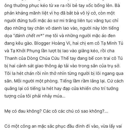
ông thường phục kéo từ xe ra rồi bẻ tay xốc bổng lên. Bà
phản kháng mãnh liệt vì họ đã bắt bà vô lý cớ, còn một
người đứng tuổi mặc áo sơ mi trắng liên tục văng tục chỉ
đạo những tay chân vô danh lao vào, người này lớn tiếng
dọa
“đánh chết m*”
mẹ tôi và những người mặc áo đen
đang kêu gào. Blogger Hoàng Vi, hai chị em cô Tạ Minh Tú
và Tạ Khởi Phụng lần lượt bị lao vào giằng kéo, rồi cha
Thanh của Dòng Chúa Cứu Thế tay đang bế con trai cô Tú
bị hai cảnh sát giao thông áp tải vào trong sân của trụ sở.
Tôi la hét chán rồi nín thở nhìn từng người bị lôi ngang qua
sân. Mỗi người một phòng. Tiếng lầm rầm lắng lại. Cứ cách
quãng lại có tiếng la hét hay đạp cửa khiến cho trí tưởng
tượng của tôi phải nhảy múa…
Mẹ có đau không? Các cô các chú có sao không?…
Có một công an mặc sắc phục đầu đinh đi vào, vừa lấy vai