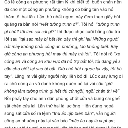
Có lẽ công an phường rất tâm lý khi biết tôi buồn chán nên
đã cho một công an phường không có bảng tên vào hỏi
thăm tôi hai lần. Lần thứ nhất người này đem theo giấy bút
quăng ra bàn nói
“viết tường trình đi”
. Tôi hỏi
“tường trình
gì chú? tôi làm sai cái gì?”
thì được chọc cười bằng câu trả
lời sau
“tại sao mày bị bắt lên đây thì ghi lại! Những người
bắt mày không phải công an phường, tao không biết. Bây
giờ công an phường hỏi mày thì mày trả lời”
. Tôi nói rõ
“xe
công an và công an khu vực đã hỗ trợ bắt tôi, tôi đang yêu
cầu cho biết tại sao bị bắt. Giờ chú hỏi ngược lại vậy, tôi bó
tay”
. Lặng im vài giây người này liền bỏ đi. Lúc quay lưng đi
ra chú công an vô danh không quên bỏ lại vài câu
“giờ
không làm tường trình gì hết thì cứ ngồi, ngồi chán thì về”
.
Rồi phẩy tay cho anh dân phòng chốt cửa và bưng cái ghế
sắt chèn cửa lại. Lần thứ hai là lúc ông Hiển đứng ngoài
song sắt cửa sổ ra lệnh
“thu áo lập biên bản”
, vẫn người
công an phường này lại vào bảo
“mặc áo này là vi phạm,