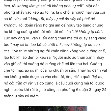
làm, tôi không làm gì sai tôi không phải tự cởi”
. Một dân
phòng nhảy vào kéo áo tôi ra, lạ ở chỗ là người này vừa cởi
áo tôi vừa nói
“đúng rồi, mày tự cởi áo vậy có phải dễ
không”
. Tôi đoán rằng họ ghi âm để ngụy tạo bằng chứng
họ không cưỡng chế tôi nên tôi nói lớn
“tôi không tự cởi”
.
Lúc này ông Vũ Văn Hiển đang chặn mẹ tôi quay sang văng
tục
“mày có tin tao bẻ cổ chết m* mày không, tự do con
c*t…”
và thúc những người khác cũng xông vào cưỡng chế,
lập tức khi áo đen bị kéo ra. Người mặc áo thun xanh nhảy
vào ghì cổ tôi xuống để cưỡng chế tôi lần thứ hai. Cưỡng
chế tôi mặc áo sơ mi của họ chuẩn bị sẵn. Thấy họ đánh vật
mà không mặc được áo vào cho tôi, ông Hiển quát “
kệ mẹ
nó cởi trần đi về”
và đó cũng là câu cuối cùng mà tôi được
nghe trước khi rời trụ sở công an phường 6 quận 3 ngày 24
tháng 9 đầy kỷ niệm…