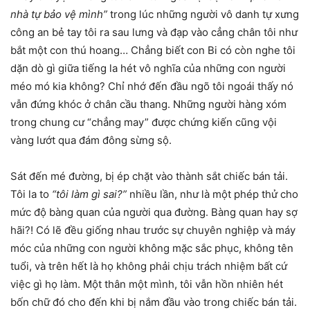
nhà tự bảo vệ mình”
trong lúc những người vô danh tự xưng
công an bẻ tay tôi ra sau lưng và đạp vào cẳng chân tôi như
bắt một con thú hoang… Chẳng biết con Bi có còn nghe tôi
dặn dò gì giữa tiếng la hét vô nghĩa của những con người
méo mó kia không? Chỉ nhớ đến đầu ngõ tôi ngoái thấy nó
vẫn đứng khóc ở chân cầu thang. Những người hàng xóm
trong chung cư “chẳng may” được chứng kiến cũng vội
vàng lướt qua đám đông sừng sộ.
Sát đến mé đường, bị ép chặt vào thành sắt chiếc bán tải.
Tôi la to
“tôi làm gì sai?”
nhiều lần, như là một phép thử cho
mức độ bàng quan của người qua đường. Bàng quan hay sợ
hãi?! Có lẽ đều giống nhau trước sự chuyên nghiệp và máy
móc của những con người không mặc sắc phục, không tên
tuổi, và trên hết là họ không phải chịu trách nhiệm bất cứ
việc gì họ làm. Một thân một mình, tôi vẫn hồn nhiên hét
bốn chữ đó cho đến khi bị nắm đầu vào trong chiếc bán tải.