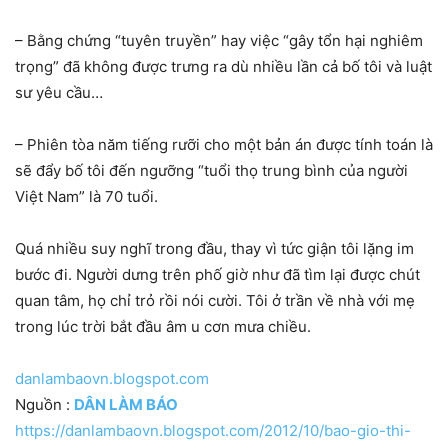
– Bằng chứng “tuyên truyền” hay việc “gây tổn hại nghiêm
trọng” đã không được trưng ra dù nhiều lần cả bố tôi và luật
sư yêu cầu…
– Phiên tòa năm tiếng rưỡi cho một bản án được tính toán là
sẽ đẩy bố tôi đến ngưỡng “tuổi thọ trung bình của người
Việt Nam” là 70 tuổi.
Quá nhiều suy nghĩ trong đầu, thay vì tức giận tôi lặng im
bước đi. Người dưng trên phố giờ như đã tìm lại được chút
quan tâm, họ chỉ trỏ rồi nói cười. Tôi ở trần về nhà với mẹ
trong lúc trời bắt đầu âm u cơn mưa chiều.
danlambaovn.blogspot.com
Nguồn :
DÂN LÀM BÁO
https://danlambaovn.blogspot.com/2012/10/bao-gio-thi-