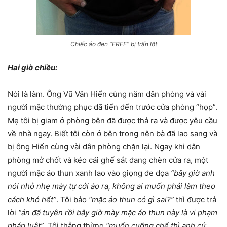
Chiếc áo đen “FREE” bị trấn lột
Hai giờ chiều:
Nói là làm. Ông Vũ Văn Hiển cùng năm dân phòng và vài
người mặc thường phục đã tiến đến trước cửa phòng “họp”.
Mẹ tôi bị giam ở phòng bên đã được thả ra và được yêu cầu
về nhà ngay. Biết tôi còn ở bên trong nên bà đã lao sang và
bị ông Hiển cùng vài dân phòng chặn lại. Ngay khi dân
phòng mở chốt và kéo cái ghế sắt đang chèn cửa ra, một
người mặc áo thun xanh lao vào giọng đe dọa
“bây giờ anh
nói nhỏ nhẹ mày tự cởi áo ra, không ai muốn phải làm theo
cách khó hết”
. Tôi bảo
“mặc áo thun có gì sai?”
thì được trả
lời
“án đã tuyên rồi bây giờ mày mặc áo thun này là vi phạm
pháp luật”
. Tôi thẳng thừng
“muốn cưỡng chế thì anh cứ