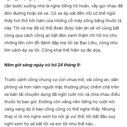
cần bước xuống nhà là nghe tiếng hô hoán, vẫy gọi nhau để
đón đường hoặc kè xe. Có xe ép sát đến nỗi có thể ngửi
thấy hơi thở hôi hám của những cỗ máy sống bằng thuốc lá
này. Tôi và mẹ đã có thể đoán được bản án sẽ vô cùng bất
công qua cách công an bật đèn xanh thậm chí hỗ trợ cho
những tên côn đồ đánh đập mẹ tôi tại Bạc Liêu, cũng như
tìm cách ép xe tôi. Công khai thể hiện sự đe dọa.
Năm giờ sáng ngày xử bố 24 tháng 9:
Trước cánh cổng chung cư còn chưa mở, vài công an, dân
phòng và hơn năm người mặc thường phục chễm chệ trên
xe bán tải chuyên dụng đã ngồi cười nói và chia nhau điếu
thuốc từ bao giờ. Đường còn vắng nên tiếng họ cười nói
vang vang dù ở ban công cũng có thể nghe thấy. Nhưng
thay vì tò mò nghe xem họ nói gì vui thế, tôi bắt đầu suy
nghĩ xem họ sẽ bắt tôi và em tôi như thế nào…