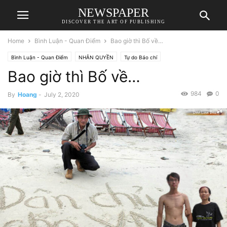
NEWSPAPER
DISCOVER THE ART OF PUBLISHING
Home
Bình Luận - Quan Điểm
Bao giờ thì Bố về…
Bình Luận - Quan Điểm
NHÂN QUYỀN
Tự do Báo chí
Bao giờ thì Bố về…
984
0
By
Hoang
-
July 2, 2020