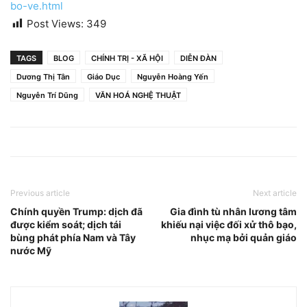
bo-ve.html
Post Views:
349
TAGS
BLOG
CHÍNH TRỊ - XÃ HỘI
DIỄN ĐÀN
Dương Thị Tân
Giáo Dục
Nguyễn Hoàng Yến
Nguyễn Trí Dũng
VĂN HOÁ NGHỆ THUẬT
Previous article
Next article
Chính quyền Trump: dịch đã
Gia đình tù nhân lương tâm
được kiểm soát; dịch tái
khiếu nại việc đối xử thô bạo,
bùng phát phía Nam và Tây
nhục mạ bởi quản giáo
nước Mỹ