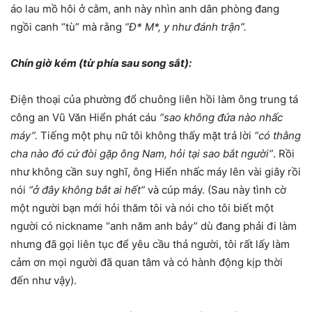
áo lau mồ hôi ở cằm, anh này nhìn anh dân phòng đang
ngồi canh “tù” mà rằng
“Đ* M*, y như đánh trận”.
Chín giờ kém (từ phía sau song sắt):
Điện thoại của phường đổ chuông liên hồi làm ông trung tá
công an Vũ Văn Hiển phát cáu
“sao không đứa nào nhấc
máy”.
Tiếng một phụ nữ tôi không thấy mặt trả lời
“có thằng
cha nào đó cứ đòi gặp ông Nam, hỏi tại sao bắt người”
. Rồi
như không cần suy nghĩ, ông Hiển nhấc máy lên vài giây rồi
nói
“ở đây không bắt ai hết”
và cúp máy. (Sau này tình cờ
một người bạn mới hỏi thăm tôi và nói cho tôi biết một
người có nickname “anh năm anh bảy” dù đang phải đi làm
nhưng đã gọi liên tục để yêu cầu thả người, tôi rất lấy làm
cảm ơn mọi người đã quan tâm và có hành động kịp thời
đến như vậy).