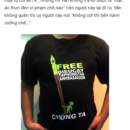
mày tự cởi áo ra”
, nhưng rồi vẫn không trả lời được là
“mặc
áo thun đen vi phạm chỗ nào”
nên người này lại đi ra. Vẫn
không quên thị uy người này nói
“không cởi thì tiến hành
cưỡng chế…”