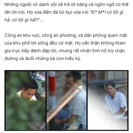
Những người vô danh vội vã trả lời bằng cả ngôn ngữ cơ thể
lẫn lời nói. Họ vừa đấm đá túi bụi vừa nói
“Đ* M*! có tội gì
hả. có tội gì hả!?”
…
Công an khu vực, công an phường, và dân phòng quen mặt
của khu phố tôi sống đều có mặt. Họ cẩn thận không tham
gia trực tiếp đánh đập tôi, nhưng rất nhiệt tình hỗ trợ chặn
đường và đuổi những bà con hiếu kỳ.