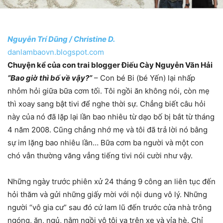
Nguyễn Trí Dũng / Christine D.
danlambaovn.blogspot.com
Chuyện kể của con trai blogger Điếu Cày Nguyễn Văn Hải
“Bao giờ thì bố về vậy?”
– Con bé Bi (bé Yến) lại nhấp
nhỏm hỏi giữa bữa cơm tối. Tôi ngồi ăn không nói, còn mẹ
thì xoay sang bật tivi để nghe thời sự. Chẳng biết câu hỏi
này của nó đã lặp lại lần bao nhiêu từ dạo bố bị bắt từ tháng
4 năm 2008. Cũng chẳng nhớ mẹ và tôi đã trả lời nó bằng
sự im lặng bao nhiêu lần… Bữa cơm ba người và một con
chó vẫn thường văng vẳng tiếng tivi nói cười như vậy.
Những ngày trước phiên xử 24 tháng 9 công an liên tục đến
hỏi thăm và gửi những giấy mời với nội dung vô lý. Những
người “vô gia cư” sau đó cứ lam lũ đến trước cửa nhà trông
ngóng, ăn, ngủ, nằm ngồi vô tội vạ trên xe và vỉa hè. Chỉ