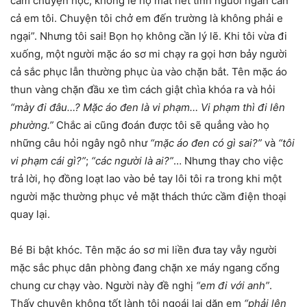
cấm chuyện học, không lẽ họ mất hết tính người ngăn cản
cả em tôi. Chuyện tôi chở em đến trường là không phải e
ngại”. Nhưng tôi sai! Bọn họ không cần lý lẽ. Khi tôi vừa đi
xuống, một người mặc áo sơ mi chạy ra gọi hơn bảy người
cả sắc phục lẫn thường phục ùa vào chặn bắt. Tên mặc áo
thun vàng chặn đầu xe tìm cách giật chìa khóa ra và hỏi
“mày đi đâu…? Mặc áo đen là vi phạm… Vi phạm thì đi lên
phường.”
Chắc ai cũng đoán được tôi sẽ quẳng vào họ
những câu hỏi ngây ngô như
“mặc áo đen có gì sai?”
và
“tôi
vi phạm cái gì?”
;
“các người là ai?”
… Nhưng thay cho việc
trả lời, họ đồng loạt lao vào bẻ tay lôi tôi ra trong khi một
người mặc thường phục vẻ mặt thách thức cầm điện thoại
quay lại.
Bé Bi bật khóc. Tên mặc áo sơ mi liền đưa tay vẫy người
mặc sắc phục dân phòng đang chặn xe máy ngang cổng
chung cư chạy vào. Người này đề nghị
“em đi với anh”
.
Thấy chuyện không tốt lành tôi ngoái lại dặn em
“phải lên