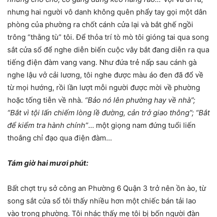
nhưng hai người vô danh không quên phẩy tay gọi một dân
phòng của phường ra chốt cánh cửa lại và bắt ghế ngồi
trông “thằng tù” tôi. Để thỏa trí tò mò tôi gióng tai qua song
sắt cửa sổ để nghe diễn biến cuộc vây bắt đang diễn ra qua
tiếng điện đàm vang vang. Như đứa trẻ nấp sau cánh gà
nghe lậu vở cải lương, tôi nghe được màu áo đen đã đổ về
từ mọi hướng, rồi lần lượt mỗi người được mời về phường
hoặc tống tiễn về nhà.
“Bảo nó lên phường hay về nhà”;
“Bắt vì tội lấn chiếm lòng lề đường, cản trở giao thông”; “Bắt
để kiểm tra hành chính”
… một giọng nam đứng tuổi liến
thoắng chỉ đạo qua điện đàm…
Tám giờ hai mươi phút:
Bất chợt trụ sở công an Phường 6 Quận 3 trở nên ồn ào, từ
song sắt cửa sổ tôi thấy nhiều hơn một chiếc bán tải lao
vào trong phường. Tôi nhác thấy mẹ tôi bị bốn người đàn