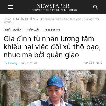
NEWSPAPER
DISCOVER THE ART OF PUBLISHING
Home
NHÂN QUYỀN
Gia đình tù nhân lương tâm khiếu nại việc đối
xử thô...
NHÂN QUYỀN
PHÁP LUẬT
Tự do Báo chí
Gia đình tù nhân lương tâm
khiếu nại việc đối xử thô bạo,
nhục mạ bởi quản giáo
284
0
By
Hoang
-
July 2, 2020