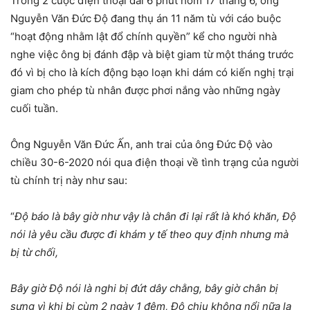
Trong 2 cuộc điện thoại dài 6 phút hôm 17 tháng 6, ông
Nguyễn Văn Đức Độ đang thụ án 11 năm tù với cáo buộc
“hoạt động nhằm lật đổ chính quyền” kể cho người nhà
nghe việc ông bị đánh đập và biệt giam từ một tháng trước
đó vì bị cho là kích động bạo loạn khi dám có kiến nghị trại
giam cho phép tù nhân được phơi nắng vào những ngày
cuối tuần.
Ông Nguyễn Văn Đức Ấn, anh trai của ông Đức Độ vào
chiều 30-6-2020 nói qua điện thoại về tình trạng của người
tù chính trị này như sau:
“
Độ báo là bây giờ như vậy là chân đi lại rất là khó khăn, Độ
nói là yêu cầu được đi khám y tế theo quy định nhưng mà
bị từ chối,
Bây giờ Độ nói là nghi bị đứt dây chằng, bây giờ chân bị
sưng vì khi bị cùm 2 ngày 1 đêm, Độ chịu không nổi nữa la