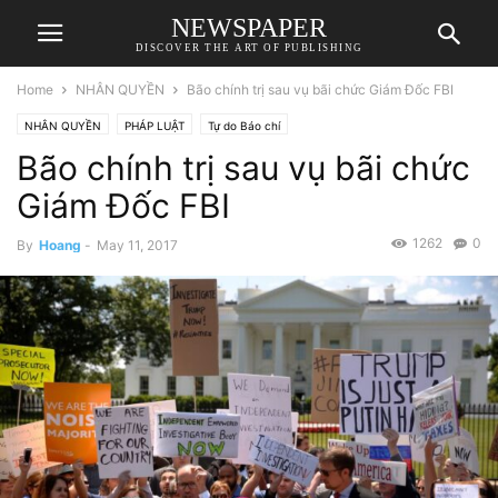
NEWSPAPER
DISCOVER THE ART OF PUBLISHING
Home
NHÂN QUYỀN
Bão chính trị sau vụ bãi chức Giám Đốc FBI
NHÂN QUYỀN
PHÁP LUẬT
Tự do Báo chí
Bão chính trị sau vụ bãi chức
Giám Đốc FBI
1262
0
By
Hoang
-
May 11, 2017