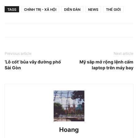
TAGS
CHÍNH TRỊ - XÃ HỘI
DIỄN ĐÀN
NEWS
THẾ GIỚI
Previous article
Next article
‘Lô cốt’ bủa vây đường phố
Mỹ sắp mở rộng lệnh cấm
Sài Gòn
laptop trên máy bay
Hoang