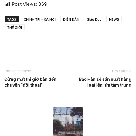
Post Views:
369
TAGS
CHÍNH TRỊ - XÃ HỘI
DIỄN ĐÀN
Giáo Dục
NEWS
THẾ GIỚI
Previous article
Next article
Đừng mất thì giờ bàn đến
Bắc Hàn sẽ sản xuất hàng
chuyện “đối thoại”
loạt lên lửa tầm trung