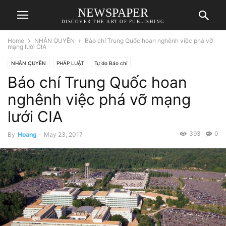
NEWSPAPER
DISCOVER THE ART OF PUBLISHING
Home
NHÂN QUYỀN
Báo chí Trung Quốc hoan nghênh việc phá vỡ
mạng lưới CIA
NHÂN QUYỀN
PHÁP LUẬT
Tự do Báo chí
Báo chí Trung Quốc hoan
nghênh việc phá vỡ mạng
lưới CIA
393
0
By
Hoang
-
May 23, 2017