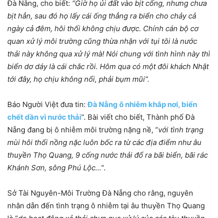
Đà Nẵng, cho biết:
“Giờ họ ủi đất vào bịt cống, nhưng chưa
bịt hẳn, sau đó họ lấy cái ống thẳng ra biển cho chảy cả
ngày cả đêm, hôi thối không chịu được. Chính cán bộ cơ
quan xử lý môi trường cũng thừa nhận với tụi tôi là nước
thải này không qua xử lý mà! Nói chung với tình hình này thì
biển dơ dáy là cái chắc rồi. Hôm qua có một đôi khách Nhật
tới đây, họ chịu không nổi, phải bụm mũi”.
Báo Người Việt đưa tin:
Ðà Nẵng ô nhiễm khắp nơi, biển
chết dần vì nước thải
“. Bài viết cho biết, Thành phố Ðà
Nẵng đang bị ô nhiễm môi trường nặng nề, “
với tình trạng
mùi hôi thối nồng nặc luôn bốc ra từ các địa điểm như âu
thuyền Thọ Quang, 9 cống nước thải đổ ra bãi biển, bãi rác
Khánh Sơn, sông Phú Lộc…
“.
Sở Tài Nguyên-Môi Trường Ðà Nẵng cho rằng, nguyên
nhân dẫn đến tình trạng ô nhiễm tại âu thuyền Thọ Quang