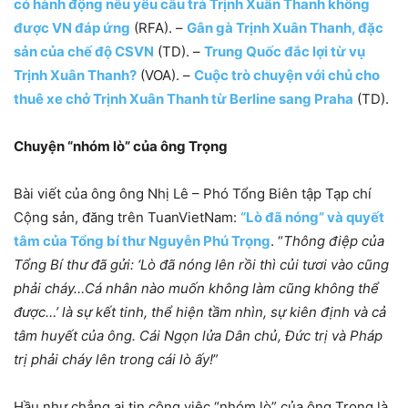
có hành động nếu yêu cầu trả Trịnh Xuân Thanh không
được VN đáp ứng
(RFA). –
Gân gà Trịnh Xuân Thanh, đặc
sản của chế độ CSVN
(TD). –
Trung Quốc đắc lợi từ vụ
Trịnh Xuân Thanh?
(VOA). –
Cuộc trò chuyện với chủ cho
thuê xe chở Trịnh Xuân Thanh từ Berline sang Praha
(TD).
Chuyện “nhóm lò” của ông Trọng
Bài viết của ông ông Nhị Lê – Phó Tổng Biên tập Tạp chí
Cộng sản, đăng trên TuanVietNam:
“Lò đã nóng” và quyết
tâm của Tổng bí thư Nguyễn Phú Trọng
. “
Thông điệp của
Tổng Bí thư đã gửi: ‘Lò đã nóng lên rồi thì củi tươi vào cũng
phải cháy…Cá nhân nào muốn không làm cũng không thể
được…’ là sự kết tinh, thể hiện tầm nhìn, sự kiên định và cả
tâm huyết của ông. Cái Ngọn lửa Dân chủ, Đức trị và Pháp
trị phải cháy lên trong cái lò ấy!
”
Hầu như chẳng ai tin công việc “nhóm lò” của ông Trọng là