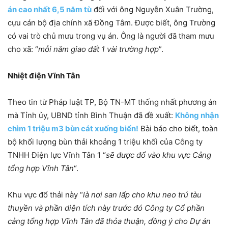
án cao nhất 6,5 năm tù
đối với ông Nguyễn Xuân Trường,
cựu cán bộ địa chính xã Đồng Tâm. Được biết, ông Trường
có vai trò chủ mưu trong vụ án. Ông là người đã tham mưu
cho xã: “
mỗi năm giao đất 1 vài trường hợp
”.
Nhiệt điện Vĩnh Tân
Theo tin từ Pháp luật TP, Bộ TN-MT thống nhất phương án
mà Tỉnh ủy, UBND tỉnh Bình Thuận đã đề xuất:
Không nhận
chìm 1 triệu m3 bùn cát xuống biển!
Bài báo cho biết, toàn
bộ khối lượng bùn thải khoảng 1 triệu khối của Công ty
TNHH Điện lực Vĩnh Tân 1 “
sẽ được đổ vào khu vực Cảng
tổng hợp Vĩnh Tân
“.
Khu vực đổ thải này “
là nơi san lấp cho khu neo trú tàu
thuyền và phần diện tích này trước đó Công ty Cổ phần
cảng tổng hợp Vĩnh Tân đã thỏa thuận, đồng ý cho Dự án