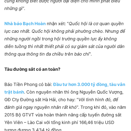
cũng không biết được người đại diện cho mình phát biểu
những gì
“.
Nhà báo Bạch Hoàn
nhận xét: “
Quốc hội là cơ quan quyền
lực cao nhất. Quốc hội không phải phường chèo. Nhưng để
những người ngồi trong hội trường quyền lực ấy không
diễn tuồng thì nhất thiết phải có sự giám sát của người dân
thông qua thông tin đa chiều trên báo chí
“.
Tàu đường sắt có an toàn?
Báo Tiền Phong có bài:
Đầu tư hơn 3.000 tỷ đồng, tàu vẫn
trật bánh
. Còn nguyên nhân thì ông Nguyễn Quốc Vượng,
GĐ Cty Đường sắt Hà Hải, cho hay: “
Với tình hình đó, để
đánh giá ngay nguyên nhân rất khó
“. Trong khi đó, vào năm
2015 Bộ GTVT vừa hoàn thành nâng cấp tuyến đường sắt
Yên Viên – Lào Cai với tổng kinh phí 166,46 triệu USD
tương đương 3.434 tỷ đồng.