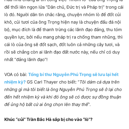
để thổi lên ngọn lửa “Dân chủ, Đức trị và Pháp trị” trong cái
lò đó. Người dân tin chắc rằng, chuyện nhóm lò để đốt củi
khô, củi tươi của ông Trọng hiện nay là chuyện đấu đá nội
bộ, mục đích là để thanh trừng các lãnh đạo đảng, thu tóm
quyền lực, bởi nếu mang pháp trị ra chống tham nhũng, thì
cái lò của ông sẽ đốt sạch, đốt luôn cả những cây tươi, và
rồi sẽ chẳng còn ai lãnh đạo đất nước này, nếu chỉ có duy
nhất “đảng lãnh đạo”!
VOA có bài:
Tổng bí thư Nguyễn Phú Trọng sẽ lưu lại hết
nhiệm kỳ?
GS Carl Thayer cho biết: “
Tôi dám cá dựa trên
những gì mà tôi biết là ông Nguyễn Phú Trọng sẽ ở lại cho
đến hết nhiệm kỳ và khi đó ông sẽ có được sự đồng thuận
để ủng hộ bất cứ ai ông chọn lên thay thế
”.
Khúc “củi” Trần Bắc Hà sắp bị cho vào “lò”?