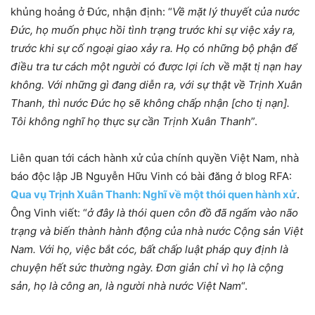
khủng hoảng ở Đức, nhận định: “
Về mặt lý thuyết của nước
Đức, họ muốn phục hồi tình trạng trước khi sự việc xảy ra,
trước khi sự cố ngoại giao xảy ra. Họ có những bộ phận để
điều tra tư cách một người có được lợi ích về mặt tị nạn hay
không. Với những gì đang diễn ra, với sự thật về Trịnh Xuân
Thanh, thì nước Đức họ sẽ không chấp nhận [cho tị nạn].
Tôi không nghĩ họ thực sự cần Trịnh Xuân Thanh
”.
Liên quan tới cách hành xử của chính quyền Việt Nam, nhà
báo độc lập JB Nguyễn Hữu Vinh có bài đăng ở blog RFA:
Qua vụ Trịnh Xuân Thanh: Nghĩ về một thói quen hành xử
.
Ông Vinh viết: “
ở đây là thói quen côn đồ đã ngấm vào não
trạng và biến thành hành động của nhà nước Cộng sản Việt
Nam. Với họ, việc bắt cóc, bất chấp luật pháp quy định là
chuyện hết sức thường ngày. Đơn giản chỉ vì họ là cộng
sản, họ là công an, là người nhà nước Việt Nam
“.