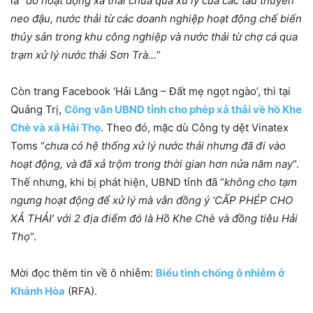
là “
do hoạt động xả thải chưa qua xử lý của các tàu thuyền
neo đậu, nước thải từ các doanh nghiệp hoạt động chế biến
thủy sản trong khu công nghiệp và nước thải từ chợ cá qua
trạm xử lý nước thải Sơn Trà…
”
Còn trang Facebook ‘Hải Lăng – Đất mẹ ngọt ngào’, thì tại
Quảng Trị,
Công văn UBND tỉnh cho phép xả thải về hồ Khe
Chè và xã Hải Thọ
. Theo đó, mặc dù Công ty dệt Vinatex
Toms “
chưa có hệ thống xử lý nước thải nhưng đã đi vào
hoạt động, và đã xả trộm trong thời gian hơn nửa năm nay
“.
Thế nhưng, khi bị phát hiện, UBND tỉnh đã “
không cho tạm
ngưng hoạt động để xử lý mà vẫn đồng ý ‘CẤP PHÉP CHO
XẢ THẢI’ với 2 địa điểm đó là Hồ Khe Chè và đồng tiêu Hải
Thọ
“.
Mời đọc thêm tin về ô nhiễm:
Biểu tình chống ô nhiễm ở
Khánh Hòa
(RFA).