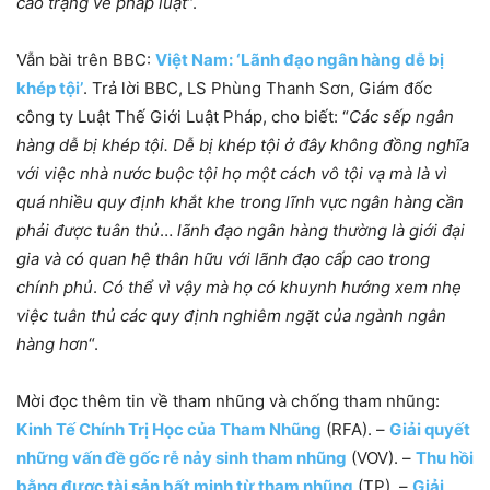
cáo trạng về pháp luật
“.
Vẫn bài trên BBC:
Việt Nam: ‘Lãnh đạo ngân hàng dễ bị
khép tội’
. Trả lời BBC, LS Phùng Thanh Sơn, Giám đốc
công ty Luật Thế Giới Luật Pháp, cho biết: “
Các sếp ngân
hàng dễ bị khép tội. Dễ bị khép tội ở đây không đồng nghĩa
với việc nhà nước buộc tội họ một cách vô tội vạ mà là vì
quá nhiều quy định khắt khe trong lĩnh vực ngân hàng cần
phải được tuân thủ
…
lãnh đạo ngân hàng thường là giới đại
gia và có quan hệ thân hữu với lãnh đạo cấp cao trong
chính phủ
.
Có thể vì vậy mà họ có khuynh hướng xem nhẹ
việc tuân thủ các quy định nghiêm ngặt của ngành ngân
hàng hơn
“.
Mời đọc thêm tin về tham nhũng và chống tham nhũng:
Kinh Tế Chính Trị Học của Tham Nhũng
(RFA). –
Giải quyết
những vấn đề gốc rễ nảy sinh tham nhũng
(VOV). –
Thu hồi
bằng được tài sản bất minh từ tham nhũng
(TP). –
Giải