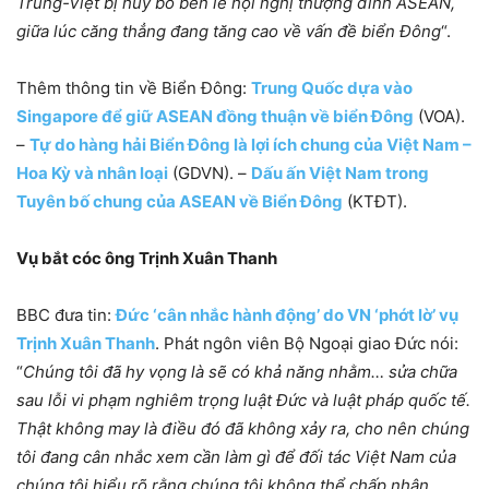
Trung-Việt bị hủy bỏ bên lề hội nghị thượng đỉnh ASEAN,
giữa lúc căng thẳng đang tăng cao về vấn đề biển Đông
“.
Thêm thông tin về Biển Đông:
Trung Quốc dựa vào
Singapore để giữ ASEAN đồng thuận về biển Đông
(VOA).
–
Tự do hàng hải Biển Đông là lợi ích chung của Việt Nam –
Hoa Kỳ và nhân loại
(GDVN). –
Dấu ấn Việt Nam trong
Tuyên bố chung của ASEAN về Biển Đông
(KTĐT).
Vụ bắt cóc ông Trịnh Xuân Thanh
BBC đưa tin:
Đức ‘cân nhắc hành động’ do VN ‘phớt lờ’ vụ
Trịnh Xuân Thanh
. Phát ngôn viên Bộ Ngoại giao Đức nói:
“
Chúng tôi đã hy vọng là sẽ có khả năng nhằm… sửa chữa
sau lỗi vi phạm nghiêm trọng luật Đức và luật pháp quốc tế.
Thật không may là điều đó đã không xảy ra, cho nên chúng
tôi đang cân nhắc xem cần làm gì để đối tác Việt Nam của
chúng tôi hiểu rõ rằng chúng tôi không thể chấp nhận