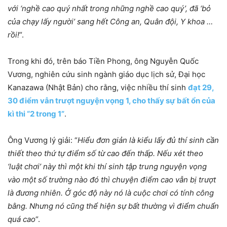
với ‘nghề cao quý nhất trong những nghề cao quý’, đã ‘bỏ
của chạy lấy người’ sang hết Công an, Quân đội, Y khoa …
rồi!
“.
Trong khi đó, trên báo Tiền Phong, ông Nguyễn Quốc
Vương, nghiên cứu sinh ngành giáo dục lịch sử, Đại học
Kanazawa (Nhật Bản) cho rằng, việc nhiều thí sinh
đạt 29,
30 điểm vẫn trượt nguyện vọng 1, cho thấy sự bất ổn của
kì thi “2 trong 1”
.
Ông Vương lý giải: “
Hiểu đơn giản là kiểu lấy đủ thí sinh cần
thiết theo thứ tự điểm số từ cao đến thấp. Nếu xét theo
‘luật chơi’ này thì một khi thí sinh tập trung nguyện vọng
vào một số trường nào đó thì chuyện điểm cao vẫn bị trượt
là đương nhiên. Ở góc độ này nó là cuộc chơi có tính công
bằng. Nhưng nó cũng thể hiện sự bất thường vì điểm chuẩn
quá cao
“.