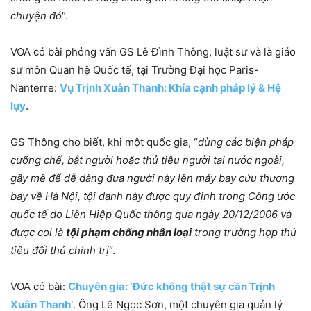
chuyện đó
“.
VOA có bài phỏng vấn GS Lê Đình Thông, luật sư và là giáo
sư môn Quan hệ Quốc tế, tại Trường Đại học Paris-
Nanterre:
Vụ Trịnh Xuân Thanh: Khía cạnh pháp lý & Hệ
lụy
.
GS Thông cho biết, khi một quốc gia, “
dùng các biện pháp
cưỡng chế, bắt người hoặc thủ tiêu người tại nước ngoài,
gây mê để dễ dàng đưa người này lên máy bay cứu thương
bay về Hà Nội, tội danh này được quy định trong Công ước
quốc tế do Liên Hiệp Quốc thông qua ngày 20/12/2006 và
được coi là
tội phạm chống nhân loại
trong trường hợp thủ
tiêu đối thủ chính trị
“.
VOA có bài:
Chuyên gia: ‘Đức không thật sự cần Trịnh
Xuân Thanh’
. Ông Lê Ngọc Sơn, một chuyên gia quản lý