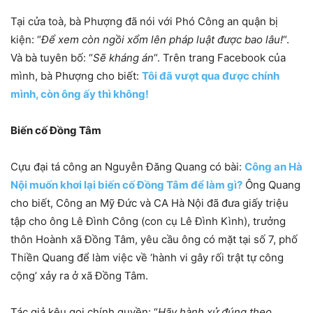
Tại cửa toà, bà Phượng đã nói với Phó Công an quận bị
kiện: “
Để xem còn ngồi xổm lên pháp luật được bao lâu!
“.
Và bà tuyên bố: “
Sẽ kháng án
“. Trên trang Facebook của
mình, bà Phượng cho biết:
Tôi đã vượt qua được chính
mình, còn ông ấy thì không!
Biến cố Đồng Tâm
Cựu đại tá công an Nguyễn Đăng Quang có bài:
Công an Hà
Nội muốn khơi lại biến cố Đồng Tâm để làm gì?
Ông Quang
cho biết, Công an Mỹ Đức và CA Hà Nội đã đưa giấy triệu
tập cho ông Lê Đình Công (con cụ Lê Đình Kình), trưởng
thôn Hoành xã Đồng Tâm, yêu cầu ông có mặt tại số 7, phố
Thiền Quang để làm việc về ‘hành vi gây rối trật tự công
cộng’ xảy ra ở xã Đồng Tâm.
Tác giả kêu gọi chính quyền: “
Hãy hành xử đúng theo