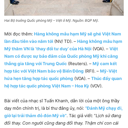
Hai Bộ trưởng Quốc phòng Mỹ – Việt ở Mỹ. Nguồn: BQP Mỹ.
Mời đọc thêm:
Hàng không mẫu hạm Mỹ sẽ ghé Việt Nam
lần đầu tiên vào năm tới
(NV/ TD). –
Hàng không mẫu hạm
Mỹ thăm VN là ‘thay đổi tư duy’ của Hà Nội
(VOA). –
Việt
Nam có được sự bảo đảm của Quốc phòng Mỹ khi căng
thẳng gia tăng với Trung Quốc
(Reuters). –
Mỹ cam kết
hợp tác với Việt Nam bảo vệ Biển Đông
(RFI). –
Mỹ-Việt
hứa hẹn tăng hợp tác quốc phòng
(VOA). –
Thúc đẩy quan
hệ hợp tác quốc phòng Việt Nam – Hoa Kỳ
(VOV).
Bài viết của nhạc sĩ Tuấn Khanh, dẫn lời của một ông thầy
dạy môn chính trị, là bí thư đảng ủy, nói:
“Đánh Mỹ chạy đi,
giờ lại trải thảm đỏ đón Mỹ về”
. Tác giả viết: “
Lịch sử đang
đổi thay. Con người cũng đang đổi thay. Thậm chí con cái