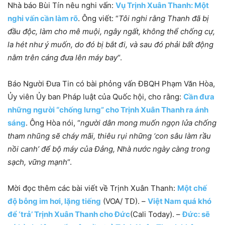
Nhà báo Bùi Tín nêu nghi vấn:
Vụ Trịnh Xuân Thanh: Một
nghi vấn cần làm rõ
. Ông viết: “
Tôi nghi rằng Thanh đã bị
đầu độc, làm cho mê muội, ngây ngất, không thể chống cự,
la hét như ý muốn, do đó bị bắt đi, và sau đó phải bất động
nằm trên cáng đưa lên máy bay
“.
Báo Người Đưa Tin có bài phỏng vấn ĐBQH Phạm Văn Hòa,
Ủy viên Ủy ban Pháp luật của Quốc hội, cho rằng:
Cần đưa
những người “chống lưng” cho Trịnh Xuân Thanh ra ánh
sáng
. Ông Hòa nói, “
người dân mong muốn ngọn lửa chống
tham nhũng sẽ cháy mãi, thiêu rụi những ‘con sâu làm rầu
nồi canh’ để bộ máy của Đảng, Nhà nước ngày càng trong
sạch, vững mạnh
“.
Mời đọc thêm các bài viết về Trịnh Xuân Thanh:
Một chế
độ bỗng im hơi, lặng tiếng
(VOA/ TD). –
Việt Nam quá khó
để ‘trả’ Trịnh Xuân Thanh cho Đức
(Cali Today). –
Đức: sẽ