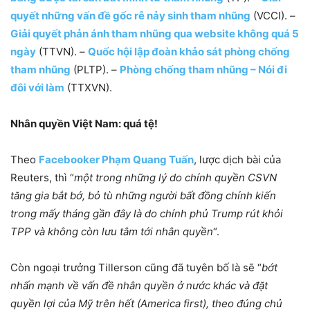
quyết những vấn đề gốc rễ nảy sinh tham nhũng
(VCCI). –
Giải quyết phản ánh tham nhũng qua website không quá 5
ngày
(TTVN). –
Quốc hội lập đoàn khảo sát phòng chống
tham nhũng
(PLTP). –
Phòng chống tham nhũng – Nói đi
đôi với làm
(TTXVN).
Nhân quyền Việt Nam: quá tệ!
Theo
Facebooker Phạm Quang Tuấn
, lược dịch bài của
Reuters, thì “
một trong những lý do chính quyền CSVN
tăng gia bắt bớ, bỏ tù những người bất đồng chính kiến
trong mấy tháng gần đây là do chính phủ Trump rút khỏi
TPP và không còn lưu tâm tới nhân quyền
“.
Còn ngoại trưởng Tillerson cũng đã tuyên bố là sẽ “
bớt
nhấn mạnh về vấn đề nhân quyền ở nước khác và đặt
quyền lợi của Mỹ trên hết (America first), theo đúng chủ