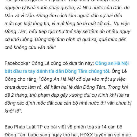
nguyên lý Nhà nước pháp quyền, và Nhà nước của Dân, do
Dân và vì Dân. Đừng tìm cách làm người dân sợ hãi đến
mức cạn kiệt lòng tin, vì mất lòng tin là mất tất cả… Vụ việc
Đồng Tâm, nếu tiếp tục như thế này sẽ tiềm ẩn nhiều nguy
cơ khó lường. Đừng đẩy tình hình đi quá xa, quá mức đến
chỗ không cứu vãn nổi!
”
Facebooker Công Lê cũng có đưa tin này:
Công an Hà Nội
bắt đầu ra tay đánh tỉa dân Đồng Tâm chúng tôi
. Ông Lê
Công cho rằng, “
Công An Hà Nội cố dựa vào một sự việc
chưa được làm rõ, để hãm hại lẻ dân Đồng Tâm. Trong khi
đã 2 tháng, thủ phạm đạp gãy xương đùi cụ Kình khi lừa ra
đồng xác định mốc đất của cán bộ nhà nước thì vẫn chưa bị
khởi tố
“.
Báo Pháp Luật TP có bài viết về phiên tòa xử 14 cán bộ
Đồng Tâm bước sang ngày thứ hai, HĐXX tuyên án với mức