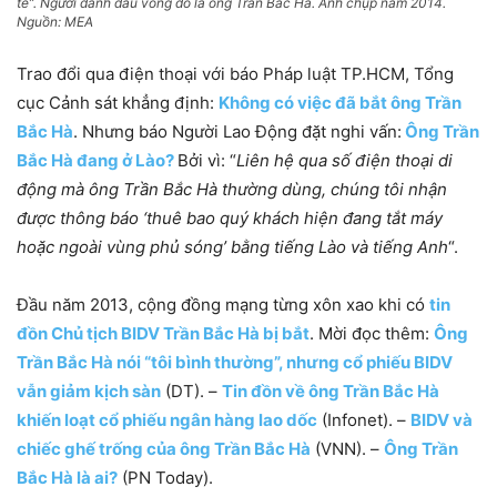
tế”. Người đánh dấu vòng đỏ là ông Trần Bắc Hà. Ảnh chụp năm 2014.
Nguồn: MEA
Trao đổi qua điện thoại với báo Pháp luật TP.HCM, Tổng
cục Cảnh sát khẳng định:
Không có việc đã bắt ông Trần
Bắc Hà
. Nhưng báo Người Lao Động đặt nghi vấn:
Ông Trần
Bắc Hà đang ở Lào?
Bởi vì: “
Liên hệ qua số điện thoại di
động mà ông Trần Bắc Hà thường dùng, chúng tôi nhận
được thông báo ‘thuê bao quý khách hiện đang tắt máy
hoặc ngoài vùng phủ sóng’ bằng tiếng Lào và tiếng Anh
“.
Đầu năm 2013, cộng đồng mạng từng xôn xao khi có
tin
đồn Chủ tịch BIDV Trần Bắc Hà bị bắt
. Mời đọc thêm:
Ông
Trần Bắc Hà nói “tôi bình thường”, nhưng cổ phiếu BIDV
vẫn giảm kịch sàn
(DT). –
Tin đồn về ông Trần Bắc Hà
khiến loạt cổ phiếu ngân hàng lao dốc
(Infonet). –
BIDV và
chiếc ghế trống của ông Trần Bắc Hà
(VNN). –
Ông Trần
Bắc Hà là ai?
(PN Today).