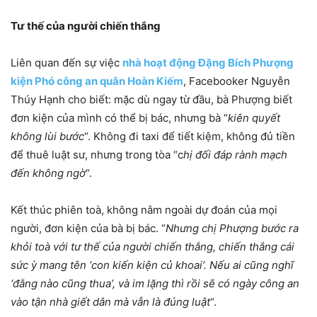
Tư thế của người chiến thắng
Liên quan đến sự việc
nhà hoạt động Đặng Bích Phượng
kiện Phó công an quân Hoàn Kiếm
, Facebooker Nguyễn
Thúy Hạnh cho biết: mặc dù ngay từ đầu, bà Phượng biết
đơn kiện của mình có thể bị bác, nhưng bà “
kiên quyết
không lùi bước
“. Không đi taxi để tiết kiệm, không đủ tiền
để thuê luật sư, nhưng trong tòa “c
hị đối đáp rành mạch
đến không ngờ
“.
Kết thúc phiên toà, không nằm ngoài dự đoán của mọi
người, đơn kiện của bà bị bác. “
Nhưng chị Phượng bước ra
khỏi toà với tư thế của người chiến thắng, chiến thắng cái
sức ỳ mang tên ‘con kiến kiện củ khoai’. Nếu ai cũng nghĩ
‘đằng nào cũng thua’, và im lặng thì rồi sẽ có ngày công an
vào tận nhà giết dân mà vẫn là đúng luật
“.