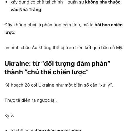
xây dựng cơ chế tài chính – quân sự
không phụ thuộc
vào Nhà Trắng
.
Đây không phải là phản ứng cảm tính, mà là
bài học chiến
lược
:
an ninh châu Âu không thể bị treo trên kết quả bầu cử Mỹ.
Ukraine: từ “đối tượng đàm phán”
thành “chủ thể chiến lược”
Kế hoạch 28 coi Ukraine như một biến số cần “xử lý”.
Thực tế diễn ra ngược lại.
Kyiv:
từ chối mọi
đàm phán ngoài luồng
,