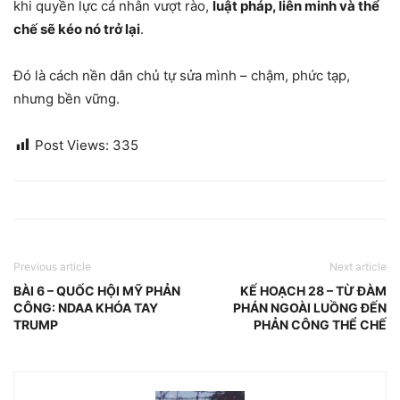
khi quyền lực cá nhân vượt rào,
luật pháp, liên minh và thể
chế sẽ kéo nó trở lại
.
Đó là cách nền dân chủ tự sửa mình – chậm, phức tạp,
nhưng bền vững.
Post Views:
335
Previous article
Next article
BÀI 6 – QUỐC HỘI MỸ PHẢN
KẾ HOẠCH 28 – TỪ ĐÀM
CÔNG: NDAA KHÓA TAY
PHÁN NGOÀI LUỒNG ĐẾN
TRUMP
PHẢN CÔNG THỂ CHẾ