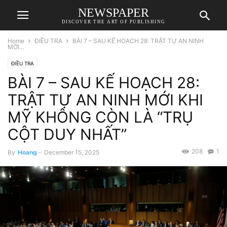
NEWSPAPER
DISCOVER THE ART OF PUBLISHING
Home
ĐIỀU TRA
BÀI 7 – SAU KẾ HOẠCH 28: TRẬT TỰ AN NINH
MỚI...
ĐIỀU TRA
BÀI 7 – SAU KẾ HOẠCH 28:
TRẬT TỰ AN NINH MỚI KHI
MỸ KHÔNG CÒN LÀ “TRỤ
CỘT DUY NHẤT”
208
1
By
Hoang
-
December 15, 2025