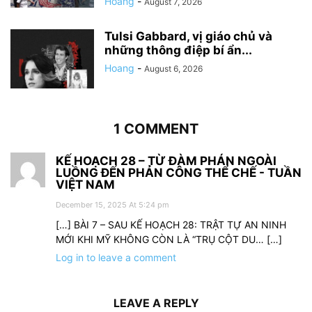
Hoang
-
August 7, 2026
Tulsi Gabbard, vị giáo chủ và
những thông điệp bí ẩn...
Hoang
-
August 6, 2026
1 COMMENT
KẾ HOẠCH 28 – TỪ ĐÀM PHÁN NGOÀI
LUỒNG ĐẾN PHẢN CÔNG THỂ CHẾ - TUẦN
VIỆT NAM
December 15, 2025 At 5:24 pm
[…] BÀI 7 – SAU KẾ HOẠCH 28: TRẬT TỰ AN NINH
MỚI KHI MỸ KHÔNG CÒN LÀ “TRỤ CỘT DU… […]
Log in to leave a comment
LEAVE A REPLY