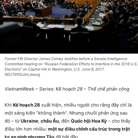
Former FBI Director James Comey testifies before a Senate Intelligence
Committee hearing on "Russian Federation Efforts to Interfere in the 2016 U.S.
Elections" on Capitol Hill in Washington, U.S. June 8, 2017.
REUTERS/Jim_bourg
VietnamWeek – Series: Kế hoạch 28 – Thể chế phản công
Khi
Kế hoạch 28
xuất hiện, nhiều người cho rằng đây chỉ là
một sáng kiến “không thành”. Nhưng chuỗi phản ứng sau
đó – từ
Ukraine
,
châu Âu
, đến
Quốc hội Hoa Kỳ
– cho thấy
điều lớn hơn nhiều:
một sự điều chỉnh cấu trúc trong trật
tự an ninh phương Tây
đã bắt đầu.