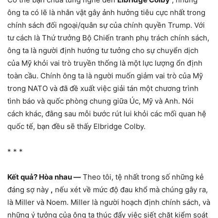
ông ta có lẽ là nhân vật gây ảnh hưởng tiêu cực nhất trong
chính sách đối ngoại/quân sự của chính quyền Trump. Với
tư cách là Thứ trưởng Bộ Chiến tranh phụ trách chính sách,
ông ta là người định hướng tư tưởng cho sự chuyển dịch
của Mỹ khỏi vai trò truyền thống là một lực lượng ổn định
toàn cầu. Chính ông ta là người muốn giảm vai trò của Mỹ
trong NATO và đã đề xuất việc giải tán một chương trình
tình báo và quốc phòng chung giữa Úc, Mỹ và Anh. Nói
cách khác, đằng sau mỗi bước rút lui khỏi các mối quan hệ
quốc tế, bạn đều sẽ thấy Elbridge Colby.
* * *
Kết quả? Hòa nhau —
Theo tôi, tệ nhất trong số những kẻ
đáng sợ này
,
nếu xét về mức độ đau khổ mà chúng gây ra,
là Miller và Noem. Miller là người hoạch định chính sách, và
những ý tưởng của ông ta thúc đẩy việc siết chặt kiểm soát