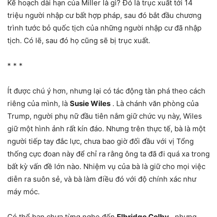
Kế hoạch dài hạn của Miller là gì? Đó là trục xuất tới 14
triệu người nhập cư bất hợp pháp, sau đó bắt đầu chương
trình tước bỏ quốc tịch của những người nhập cư đã nhập
tịch. Có lẽ, sau đó họ cũng sẽ bị trục xuất.
* * *
Ít được chú ý hơn, nhưng lại có tác động tàn phá theo cách
riêng của mình, là
Susie Wiles
. Là chánh văn phòng của
Trump, người phụ nữ đầu tiên nắm giữ chức vụ này, Wiles
giữ một hình ảnh rất kín đáo. Nhưng trên thực tế, bà là một
người tiếp tay đắc lực, chưa bao giờ đối đầu với vị Tổng
thống cực đoan này để chỉ ra rằng ông ta đã đi quá xa trong
bất kỳ vấn đề lớn nào. Nhiệm vụ của bà là giữ cho mọi việc
diễn ra suôn sẻ, và bà làm điều đó với độ chính xác như
máy móc.
Có thể bạn chưa từng nghe đến
Elbridge Colby
, nhưng