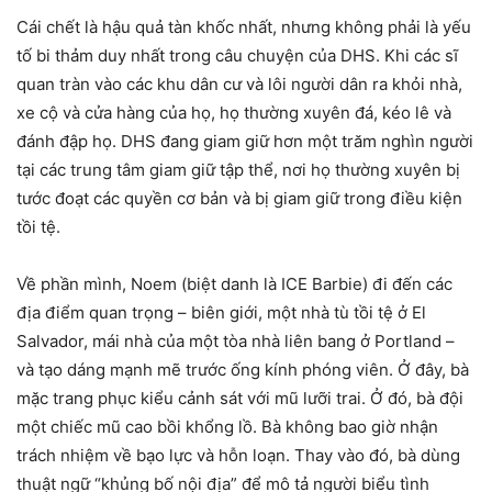
Cái chết là hậu quả tàn khốc nhất, nhưng không phải là yếu
tố bi thảm duy nhất trong câu chuyện của DHS. Khi các sĩ
quan tràn vào các khu dân cư và lôi người dân ra khỏi nhà,
xe cộ và cửa hàng của họ, họ thường xuyên đá, kéo lê và
đánh đập họ. DHS đang giam giữ hơn một trăm nghìn người
tại các trung tâm giam giữ tập thể, nơi họ thường xuyên bị
tước đoạt các quyền cơ bản và bị giam giữ trong điều kiện
tồi tệ.
Về phần mình, Noem (biệt danh là ICE Barbie) đi đến các
địa điểm quan trọng – biên giới, một nhà tù tồi tệ ở El
Salvador, mái nhà của một tòa nhà liên bang ở Portland –
và tạo dáng mạnh mẽ trước ống kính phóng viên. Ở đây, bà
mặc trang phục kiểu cảnh sát với mũ lưỡi trai. Ở đó, bà đội
một chiếc mũ cao bồi khổng lồ. Bà không bao giờ nhận
trách nhiệm về bạo lực và hỗn loạn. Thay vào đó, bà dùng
thuật ngữ “khủng bố nội địa” để mô tả người biểu tình