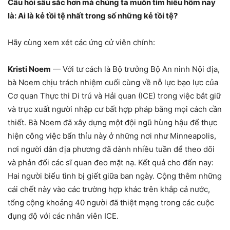
Câu hỏi sâu sắc hơn mà chúng ta muốn tìm hiểu hôm nay
là: Ai là kẻ tồi tệ nhất trong số những kẻ tồi tệ?
Hãy cùng xem xét các ứng cử viên chính:
Kristi Noem
— Với tư cách là Bộ trưởng Bộ An ninh Nội địa,
bà Noem chịu trách nhiệm cuối cùng về nỗ lực bạo lực của
Cơ quan Thực thi Di trú và Hải quan (ICE) trong việc bắt giữ
và trục xuất người nhập cư bất hợp pháp bằng mọi cách cần
thiết. Bà Noem đã xây dựng một đội ngũ hùng hậu để thực
hiện công việc bẩn thỉu này ở những nơi như Minneapolis,
nơi người dân địa phương đã dành nhiều tuần để theo dõi
và phản đối các sĩ quan đeo mặt nạ. Kết quả cho đến nay:
Hai người biểu tình bị giết giữa ban ngày. Cộng thêm những
cái chết này vào các trường hợp khác trên khắp cả nước,
tổng cộng khoảng 40 người đã thiệt mạng trong các cuộc
đụng độ với các nhân viên ICE.