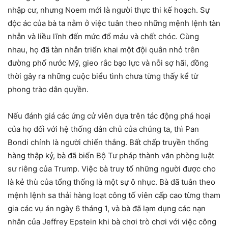
nhập cư, nhưng Noem mới là người thực thi kế hoạch. Sự
độc ác của bà ta nằm ở việc tuân theo những mệnh lệnh tàn
nhẫn và liều lĩnh đến mức đổ máu và chết chóc. Cùng
nhau, họ đã tàn nhẫn triển khai một đội quân nhỏ trên
đường phố nước Mỹ, gieo rắc bạo lực và nỗi sợ hãi, đồng
thời gây ra những cuộc biểu tình chưa từng thấy kể từ
phong trào dân quyền.
Nếu đánh giá các ứng cử viên dựa trên tác động phá hoại
của họ đối với hệ thống dân chủ của chúng ta, thì Pan
Bondi chính là người chiến thắng. Bất chấp truyền thống
hàng thập kỷ, bà đã biến Bộ Tư pháp thành văn phòng luật
sư riêng của Trump. Việc bà truy tố những người được cho
là kẻ thù của tổng thống là một sự ô nhục. Bà đã tuân theo
mệnh lệnh sa thải hàng loạt công tố viên cấp cao từng tham
gia các vụ án ngày 6 tháng 1, và bà đã lạm dụng các nạn
nhân của Jeffrey Epstein khi bà chơi trò chơi với việc công