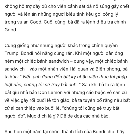
không hỗ trợ đầy đủ cho viên cảnh sát đã nổ súng gây chết
người và lên án những người biểu tình kêu gọi công lý
trong vụ án Good. Cuối cùng, bà đã ra lệnh điều tra chính
Good.
Cũng giống như những người khác trong chính quyền
Trump, Bondi nói năng cứng rắn. Khi một người đàn ông
ném một chiếc bánh sandwich – đúng vậy, một chiếc bánh
sandwich – vào một nhân viên Hải quan và Biên phòng, bà
ta hứa: “
Nếu anh đụng đến bất kỳ nhân viên thực thi pháp
luật nào, chúng tôi sẽ truy bắt anh.
” Sau khi bà ta ra lệnh
bắt giữ nhà báo Don Lemon với những cáo buộc vô căn cứ
về việc gây rối buổi lễ tôn giáo, bà ta tuyên bố rằng nếu bất
cứ ai can thiệp vào buổi lễ, “chúng tôi cũng sẽ truy bắt
người đó”. Mục đích là gì? Để đe dọa các nhà báo.
Sau hơn một năm tại chức, thành tích của Bondi cho thấy