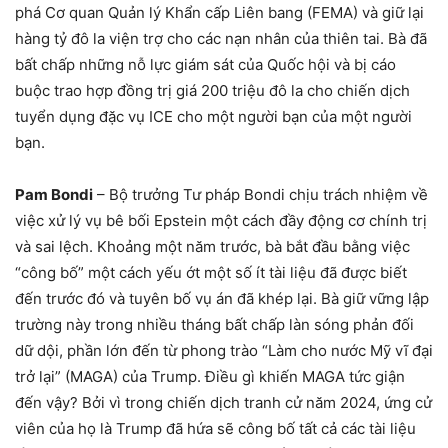
phá Cơ quan Quản lý Khẩn cấp Liên bang (FEMA) và giữ lại
hàng tỷ đô la viện trợ cho các nạn nhân của thiên tai. Bà đã
bất chấp những nỗ lực giám sát của Quốc hội và bị cáo
buộc trao hợp đồng trị giá 200 triệu đô la cho chiến dịch
tuyển dụng đặc vụ ICE cho một người bạn của một người
bạn.
Pam Bondi
– Bộ trưởng Tư pháp Bondi chịu trách nhiệm về
việc xử lý vụ bê bối Epstein một cách đầy động cơ chính trị
và sai lệch. Khoảng một năm trước, bà bắt đầu bằng việc
“công bố” một cách yếu ớt một số ít tài liệu đã được biết
đến trước đó và tuyên bố vụ án đã khép lại. Bà giữ vững lập
trường này trong nhiều tháng bất chấp làn sóng phản đối
dữ dội, phần lớn đến từ phong trào “Làm cho nước Mỹ vĩ đại
trở lại” (MAGA) của Trump. Điều gì khiến MAGA tức giận
đến vậy? Bởi vì trong chiến dịch tranh cử năm 2024, ứng cử
viên của họ là Trump đã hứa sẽ công bố tất cả các tài liệu