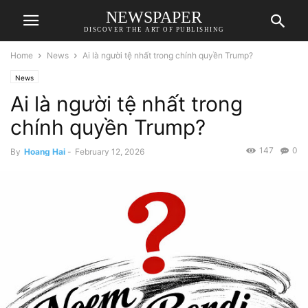
NEWSPAPER
DISCOVER THE ART OF PUBLISHING
Home
News
Ai là người tệ nhất trong chính quyền Trump?
News
Ai là người tệ nhất trong
chính quyền Trump?
147
0
By
Hoang Hai
-
February 12, 2026