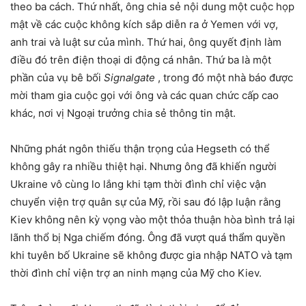
theo ba cách. Thứ nhất, ông chia sẻ nội dung một cuộc họp
mật về các cuộc không kích sắp diễn ra ở Yemen với vợ,
anh trai và luật sư của mình. Thứ hai, ông quyết định làm
điều đó trên điện thoại di động cá nhân. Thứ ba là một
phần của vụ bê bối
Signalgate
, trong đó một nhà báo được
mời tham gia cuộc gọi với ông và các quan chức cấp cao
khác, nơi vị Ngoại trưởng chia sẻ thông tin mật.
Những phát ngôn thiếu thận trọng của Hegseth có thể
không gây ra nhiều thiệt hại. Nhưng ông đã khiến người
Ukraine vô cùng lo lắng khi tạm thời đình chỉ việc vận
chuyển viện trợ quân sự của Mỹ, rồi sau đó lập luận rằng
Kiev không nên kỳ vọng vào một thỏa thuận hòa bình trả lại
lãnh thổ bị Nga chiếm đóng. Ông đã vượt quá thẩm quyền
khi tuyên bố Ukraine sẽ không được gia nhập NATO và tạm
thời đình chỉ viện trợ an ninh mạng của Mỹ cho Kiev.