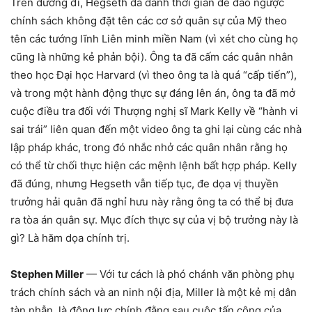
Trên đường đi, Hegseth đã dành thời gian để đảo ngược
chính sách không đặt tên các cơ sở quân sự của Mỹ theo
tên các tướng lĩnh Liên minh miền Nam (vì xét cho cùng họ
cũng là những kẻ phản bội). Ông ta đã cấm các quân nhân
theo học Đại học Harvard (vì theo ông ta là quá “cấp tiến”),
và trong một hành động thực sự đáng lên án, ông ta đã mở
cuộc điều tra đối với Thượng nghị sĩ Mark Kelly về “hành vi
sai trái” liên quan đến một video ông ta ghi lại cùng các nhà
lập pháp khác, trong đó nhắc nhở các quân nhân rằng họ
có thể từ chối thực hiện các mệnh lệnh bất hợp pháp. Kelly
đã đúng, nhưng Hegseth vẫn tiếp tục, đe dọa vị thuyền
trưởng hải quân đã nghỉ hưu này rằng ông ta có thể bị đưa
ra tòa án quân sự. Mục đích thực sự của vị bộ trưởng này là
gì? Là hăm dọa chính trị.
Stephen Miller
— Với tư cách là phó chánh văn phòng phụ
trách chính sách và an ninh nội địa, Miller là một kẻ mị dân
tàn nhẫn, là động lực chính đằng sau cuộc tấn công của