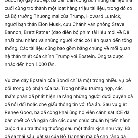
Quốc hội gây sức ép, bà dần dần công bố những tài liệu mà
cuối cùng trở thành một loạt hàng triệu tài liệu, trong đó có
cả Bộ trưởng Thương mại của Trump, Howard Lutnick,
người bạn thân Elon Musk, cựu Chánh văn phòng Steve
Bannon, Brett Ratner (đạo diễn bộ phim tài liệu mới về Đệ
nhất phu nhân) và những người khác có liên quan đến tổng
thống. Các tài liệu cũng bao gồm bằng chứng về mối quan
hệ thân thiết của chính Trump với Epstein. Ông ta được
nhắc đến hơn 1.000 lần.
Vụ che đậy Epstein của Bondi chỉ là một trong nhiều vụ bê
bối trong bộ phận của bà. Trong nhiều trường hợp, các
thẩm phán đã phát hiện ra rằng những người dưới quyền bà
đã nói dối hoặc che giấu thông tin với tòa án. Sau vụ giết
Renee Good, bà đã công khai ủng hộ viên cảnh sát ICE đã
bắn chết cô và ngăn cản các quan chức chuẩn bị tiến hành
cuộc điều tra thông thường sau một thảm kịch như vậy. Bà
đã sa thải sáu luật sư của Bộ Tư pháp mà bà cho rằng đã