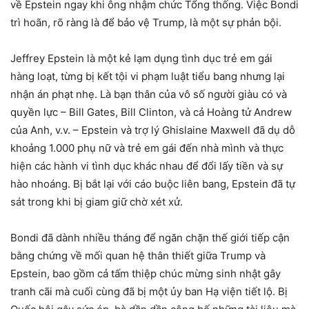
về Epstein ngay khi ông nhậm chức Tổng thống. Việc Bondi
trì hoãn, rõ ràng là để bảo vệ Trump, là một sự phản bội.
Jeffrey Epstein là một kẻ lạm dụng tình dục trẻ em gái
hàng loạt, từng bị kết tội vi phạm luật tiểu bang nhưng lại
nhận án phạt nhẹ. Là bạn thân của vô số người giàu có và
quyền lực – Bill Gates, Bill Clinton, và cả Hoàng tử Andrew
của Anh, v.v. – Epstein và trợ lý Ghislaine Maxwell đã dụ dỗ
khoảng 1.000 phụ nữ và trẻ em gái đến nhà mình và thực
hiện các hành vi tình dục khác nhau để đổi lấy tiền và sự
hào nhoáng. Bị bắt lại với cáo buộc liên bang, Epstein đã tự
sát trong khi bị giam giữ chờ xét xử.
Bondi đã dành nhiều tháng để ngăn chặn thế giới tiếp cận
bằng chứng về mối quan hệ thân thiết giữa Trump và
Epstein, bao gồm cả tấm thiệp chúc mừng sinh nhật gây
tranh cãi mà cuối cùng đã bị một ủy ban Hạ viện tiết lộ. Bị