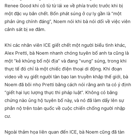
Renee Good khi cô từ từ lái xe về phía trước trước khi bị
một đặc vụ bắn chết. Bốn phát súng ở cự ly gần là “một
phản ứng chính đáng”, Noem nói khi bà nói dối về việc viên
cảnh sát bị xe đâm.
Khi các nhân viên ICE giết chết một người biểu tình khác,
Alex Pretti, bà Noem nhanh chóng tuyên bố anh ta cũng là
một “kẻ khủng bố nội địa” và đang “vung” súng, trong khi
thực tế đó chỉ là một chiếc điện thoại di động. Khi đoạn
video về vụ giết người tàn bạo lan truyền khắp thế giới, bà
Noem đã bôi nhọ Pretti bằng cách nói rằng anh ta có ý định
“giết hại lực lượng thực thi pháp luật”. Không có bằng
chứng nào ủng hộ tuyên bố này, và nó đã làm dấy lên sự
phẫn nộ trên toàn quốc về cuộc chiến chống người nhập
cư.
Ngoài thảm họa liên quan đến ICE, bà Noem cũng đã tàn