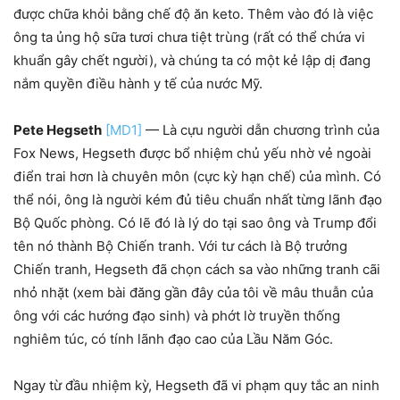
được chữa khỏi bằng chế độ ăn keto. Thêm vào đó là việc
ông ta ủng hộ sữa tươi chưa tiệt trùng (rất có thể chứa vi
khuẩn gây chết người), và chúng ta có một kẻ lập dị đang
nắm quyền điều hành y tế của nước Mỹ.
Pete Hegseth
[MD1]
— Là cựu người dẫn chương trình của
Fox News, Hegseth được bổ nhiệm chủ yếu nhờ vẻ ngoài
điển trai hơn là chuyên môn (cực kỳ hạn chế) của mình. Có
thể nói, ông là người kém đủ tiêu chuẩn nhất từng lãnh đạo
Bộ Quốc phòng. Có lẽ đó là lý do tại sao ông và Trump đổi
tên nó thành Bộ Chiến tranh. Với tư cách là Bộ trưởng
Chiến tranh, Hegseth đã chọn cách sa vào những tranh cãi
nhỏ nhặt (xem bài đăng gần đây của tôi về mâu thuẫn của
ông với các hướng đạo sinh) và phớt lờ truyền thống
nghiêm túc, có tính lãnh đạo cao của Lầu Năm Góc.
Ngay từ đầu nhiệm kỳ, Hegseth đã vi phạm quy tắc an ninh