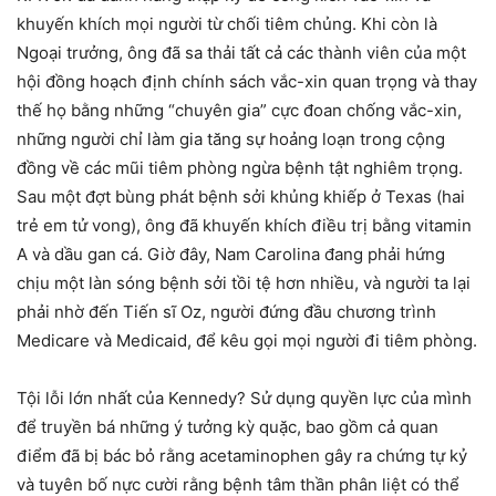
khuyến khích mọi người từ chối tiêm chủng. Khi còn là
Ngoại trưởng, ông đã sa thải tất cả các thành viên của một
hội đồng hoạch định chính sách vắc-xin quan trọng và thay
thế họ bằng những “chuyên gia” cực đoan chống vắc-xin,
những người chỉ làm gia tăng sự hoảng loạn trong cộng
đồng về các mũi tiêm phòng ngừa bệnh tật nghiêm trọng.
Sau một đợt bùng phát bệnh sởi khủng khiếp ở Texas (hai
trẻ em tử vong), ông đã khuyến khích điều trị bằng vitamin
A và dầu gan cá. Giờ đây, Nam Carolina đang phải hứng
chịu một làn sóng bệnh sởi tồi tệ hơn nhiều, và người ta lại
phải nhờ đến Tiến sĩ Oz, người đứng đầu chương trình
Medicare và Medicaid, để kêu gọi mọi người đi tiêm phòng.
Tội lỗi lớn nhất của Kennedy? Sử dụng quyền lực của mình
để truyền bá những ý tưởng kỳ quặc, bao gồm cả quan
điểm đã bị bác bỏ rằng acetaminophen gây ra chứng tự kỷ
và tuyên bố nực cười rằng bệnh tâm thần phân liệt có thể