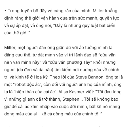
• Trong tuyên bố đầy vẻ cứng rắn của mình, Miller khẳng
định rằng thế giới vận hành dựa trên sức mạnh, quyền lực
và sự áp đặt, và ông nói, “Đây là những quy luật bất biến
của thế giới.”
Miller, một người đàn ông giận dữ với ảo tưởng mình là
đấng cứu thế, tự đặt mình vào vị trí lãnh đạo sẽ “cứu vãn
nền văn minh này” và “cứu vãn phương Tây” khỏi những
người (da đen và da nâu) tìm kiếm nơi nương náu về chính
trị và kinh tế ở Hoa Kỳ. Theo lời của Steve Bannon, ông ta là
một “robot độc ác”, còn đối với người anh họ của mình, ông
ta là “hiện thân của cái ác”. Alisa Kasmer viết: “Tôi đau lòng
vì những gì anh đã trở thành, Stephen… Tôi sẽ không bao
giờ để cái ác xâm nhập vào cuộc đời mình, bất kể nó mang
dòng máu của ai – kể cả dòng máu của chính tôi.”