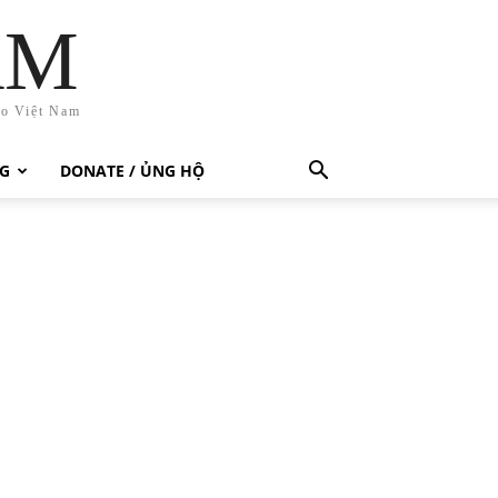
AM
ho Việt Nam
G
DONATE / ỦNG HỘ