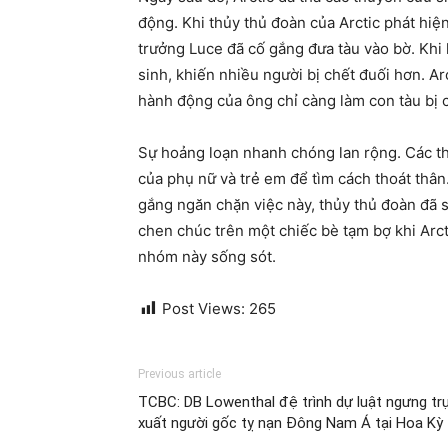
động. Khi thủy thủ đoàn của Arctic phát hiệ
trưởng Luce đã cố gắng đưa tàu vào bờ. Khi
sinh, khiến nhiều người bị chết đuối hơn. A
hành động của ông chỉ càng làm con tàu bị
Sự hoảng loạn nhanh chóng lan rộng. Các th
của phụ nữ và trẻ em để tìm cách thoát thân
gắng ngăn chặn việc này, thủy thủ đoàn đã sá
chen chúc trên một chiếc bè tạm bợ khi Arct
nhóm này sống sót.
Post Views:
265
Previous article
TCBC: DB Lowenthal đệ trình dự luật ngưng tr
xuất người gốc tỵ nạn Đông Nam Á tại Hoa Kỳ