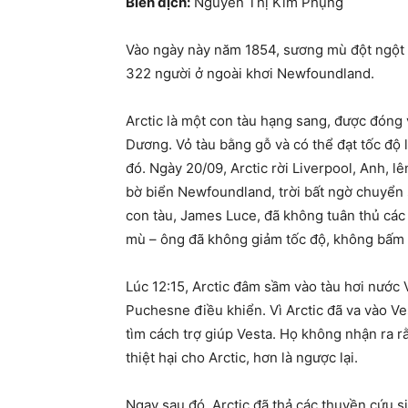
Biên dịch:
Nguyễn Thị Kim Phụng
Vào ngày này năm 1854, sương mù đột ngột v
322 người ở ngoài khơi Newfoundland.
Arctic là một con tàu hạng sang, được đón
Dương. Vỏ tàu bằng gỗ và có thể đạt tốc độ l
đó. Ngày 20/09, Arctic rời Liverpool, Anh, 
bờ biển Newfoundland, trời bất ngờ chuyển
con tàu, James Luce, đã không tuân thủ các
mù – ông đã không giảm tốc độ, không bấm 
Lúc 12:15, Arctic đâm sầm vào tàu hơi nước
Puchesne điều khiển. Vì Arctic đã va vào Ve
tìm cách trợ giúp Vesta. Họ không nhận ra rằ
thiệt hại cho Arctic, hơn là ngược lại.
Ngay sau đó, Arctic đã thả các thuyền cứu s