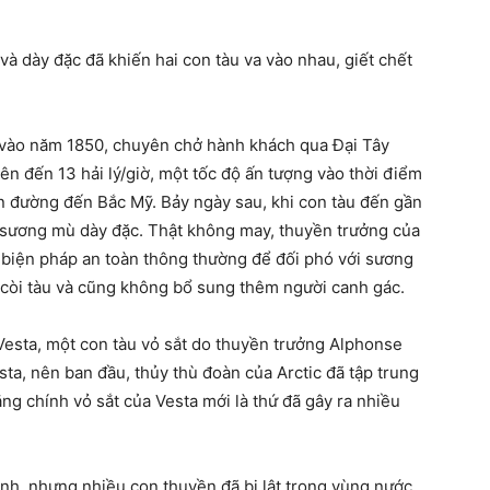
à dày đặc đã khiến hai con tàu va vào nhau, giết chết
g vào năm 1850, chuyên chở hành khách qua Đại Tây
ên đến 13 hải lý/giờ, một tốc độ ấn tượng vào thời điểm
lên đường đến Bắc Mỹ. Bảy ngày sau, khi con tàu đến gần
 sương mù dày đặc. Thật không may, thuyền trưởng của
 biện pháp an toàn thông thường để đối phó với sương
còi tàu và cũng không bổ sung thêm người canh gác.
 Vesta, một con tàu vỏ sắt do thuyền trưởng Alphonse
sta, nên ban đầu, thủy thù đoàn của Arctic đã tập trung
ng chính vỏ sắt của Vesta mới là thứ đã gây ra nhiều
inh, nhưng nhiều con thuyền đã bị lật trong vùng nước