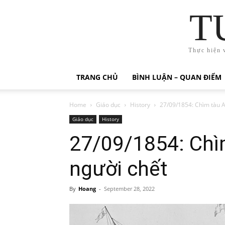
T
Thực hiện 
TRANG CHỦ
BÌNH LUẬN – QUAN ĐIỂM
Home
Giáo dục
History
27/09/1854: Chìm tàu A
Giáo dục
History
27/09/1854: Chìm
người chết
By
Hoang
-
September 28, 2022