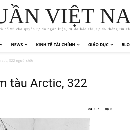
UẦN VIỆT N
và cổ vũ cho quyền tự do ngôn luận, tự do báo chí, tự do thông tin c
NEWS
KINH TẾ-TÀI CHÍNH
GIÁO DỤC
BLO
rctic, 322 người chết
 tàu Arctic, 322
157
0