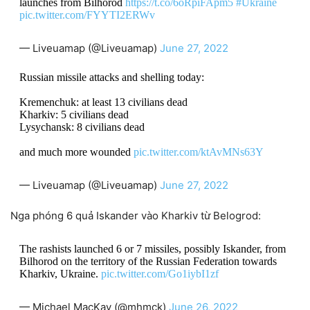
launches from Bilhorod
https://t.co/6oRpiFApm5
#Ukraine
pic.twitter.com/FYYTI2ERWv
— Liveuamap (@Liveuamap)
June 27, 2022
Russian missile attacks and shelling today:
Kremenchuk: at least 13 civilians dead
Kharkiv: 5 civilians dead
Lysychansk: 8 civilians dead
and much more wounded
pic.twitter.com/ktAvMNs63Y
— Liveuamap (@Liveuamap)
June 27, 2022
Nga phóng 6 quả Iskander vào Kharkiv từ Belogrod:
The rashists launched 6 or 7 missiles, possibly Iskander, from
Bilhorod on the territory of the Russian Federation towards
Kharkiv, Ukraine.
pic.twitter.com/Go1iybI1zf
— Michael MacKay (@mhmck)
June 26, 2022