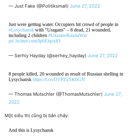
— Just Fake (@Politiksmall)
June 27, 2022
Just were getting water. Occupiers hit crowd of people in
#Lysychansk
with "Uragans" – 8 dead, 21 wounded,
including 2 children
#UkraineRussiaWar
pic.twitter.com/Ip0ElqsxlO
— Serhiy Hayday (@serhey_hayday)
June 27, 2022
8 people killed, 20 wounded as result of Russian shelling in
Lysychansk
https://t.co/DTPZySKbGN
— Thomas Mutschler (@ThomasMutschler)
June 27,
2022
Một siêu thị cũng bị bắn cháy:
And this is Lysychansk