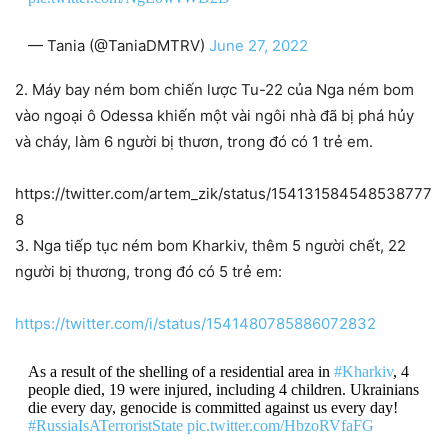
— Tania (@TaniaDMTRV)
June 27, 2022
2. Máy bay ném bom chiến lược Tu-22 của Nga ném bom
vào ngoại ô Odessa khiến một vài ngôi nhà đã bị phá hủy
và cháy, làm 6 người bị thươn, trong đó có 1 trẻ em.
https://twitter.com/artem_zik/status/154131584548538777
8
3. Nga tiếp tục ném bom Kharkiv, thêm 5 người chết, 22
người bị thương, trong đó có 5 trẻ em:
https://twitter.com/i/status/1541480785886072832
As a result of the shelling of a residential area in
#Kharkiv
, 4
people died, 19 were injured, including 4 children. Ukrainians
die every day, genocide is committed against us every day!
#RussiaIsATerroristState
pic.twitter.com/HbzoRVfaFG