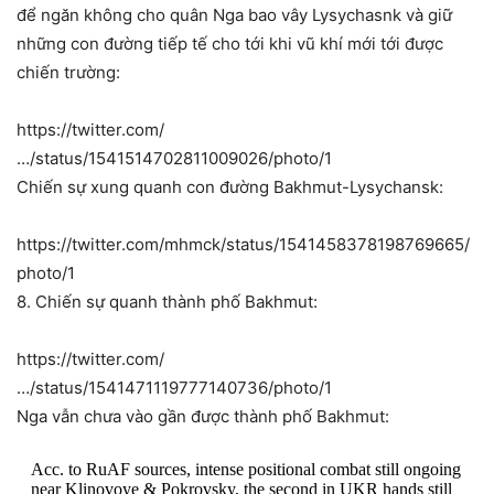
để ngăn không cho quân Nga bao vây Lysychasnk và giữ
những con đường tiếp tế cho tới khi vũ khí mới tới được
chiến trường:
https://twitter.com/
…/status/1541514702811009026/photo/1
Chiến sự xung quanh con đường Bakhmut-Lysychansk:
https://twitter.com/mhmck/status/1541458378198769665/
photo/1
8. Chiến sự quanh thành phố Bakhmut:
https://twitter.com/
…/status/1541471119777140736/photo/1
Nga vẫn chưa vào gần được thành phố Bakhmut:
Acc. to RuAF sources, intense positional combat still ongoing
near Klinovoye & Pokrovsky, the second in UKR hands still