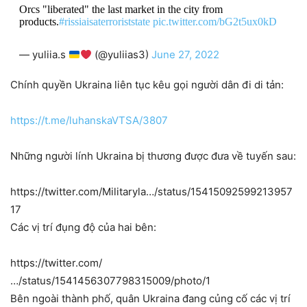
Orcs "liberated" the last market in the city from
products.
#rissiaisaterroriststate
pic.twitter.com/bG2t5ux0kD
— yuliia.s
(@yuliias3)
June 27, 2022
Chính quyền Ukraina liên tục kêu gọi người dân đi di tản:
https://t.me/luhanskaVTSA/3807
Những người lính Ukraina bị thương được đưa về tuyến sau:
https://twitter.com/Militaryla…/status/15415092599213957
17
Các vị trí đụng độ của hai bên:
https://twitter.com/
…/status/1541456307798315009/photo/1
Bên ngoài thành phố, quân Ukraina đang củng cố các vị trí