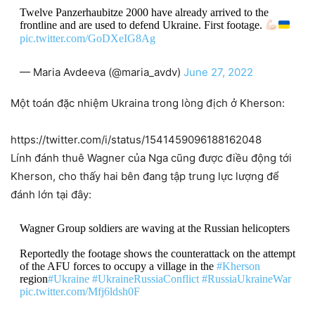
Twelve Panzerhaubitze 2000 have already arrived to the
frontline and are used to defend Ukraine. First footage.
pic.twitter.com/GoDXeIG8Ag
— Maria Avdeeva (@maria_avdv)
June 27, 2022
Một toán đặc nhiệm Ukraina trong lòng địch ở Kherson:
https://twitter.com/i/status/1541459096188162048
Lính đánh thuê Wagner của Nga cũng được điều động tới
Kherson, cho thấy hai bên đang tập trung lực lượng để
đánh lớn tại đây:
Wagner Group soldiers are waving at the Russian helicopters
Reportedly the footage shows the counterattack on the attempt
of the AFU forces to occupy a village in the
#Kherson
region
#Ukraine️
#UkraineRussiaConflict
#RussiaUkraineWar
pic.twitter.com/Mfj6ldsh0F