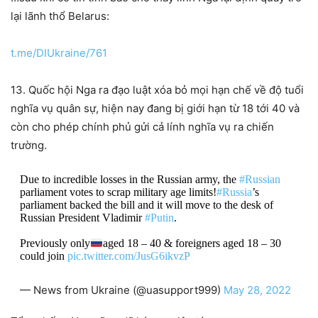
lại lãnh thổ Belarus:
t.me/DIUkraine/761
13. Quốc hội Nga ra đạo luật xóa bỏ mọi hạn chế về độ tuổi
nghĩa vụ quân sự, hiện nay đang bị giới hạn từ 18 tới 40 và
còn cho phép chính phủ gửi cả lính nghĩa vụ ra chiến
trường.
Due to incredible losses in the Russian army, the
#Russian
parliament votes to scrap military age limits!
#Russia
’s
parliament backed the bill and it will move to the desk of
Russian President Vladimir
#Putin
.
Previously only
aged 18 – 40 & foreigners aged 18 – 30
could join
pic.twitter.com/JusG6ikvzP
— News from Ukraine (@uasupport999)
May 28, 2022