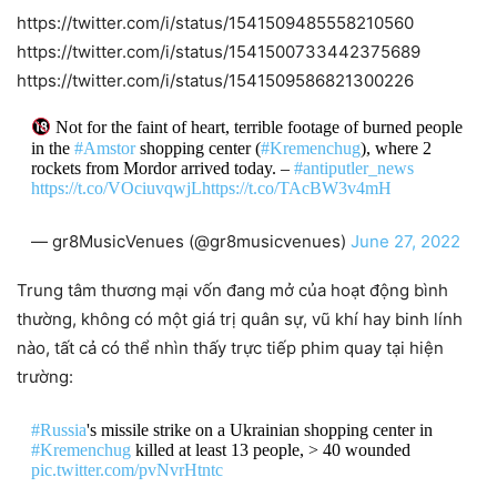
https://twitter.com/i/status/1541509485558210560
https://twitter.com/i/status/1541500733442375689
https://twitter.com/i/status/1541509586821300226
Not for the faint of heart, terrible footage of burned people
in the
#Amstor
shopping center (
#Kremenchug
), where 2
rockets from Mordor arrived today. –
#antiputler_news
https://t.co/VOciuvqwjL
https://t.co/TAcBW3v4mH
— gr8MusicVenues (@gr8musicvenues)
June 27, 2022
Trung tâm thương mại vốn đang mở của hoạt động bình
thường, không có một giá trị quân sự, vũ khí hay binh lính
nào, tất cả có thể nhìn thấy trực tiếp phim quay tại hiện
trường:
#Russia
's missile strike on a Ukrainian shopping center in
#Kremenchug
killed at least 13 people, > 40 wounded
pic.twitter.com/pvNvrHtntc