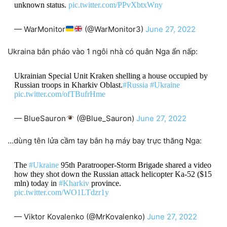
unknown status.
pic.twitter.com/PPvXbtxWny
— WarMonitor
(@WarMonitor3)
June 27, 2022
Ukraina bắn pháo vào 1 ngôi nhà có quân Nga ẩn nấp:
Ukrainian Special Unit Kraken shelling a house occupied by
Russian troops in Kharkiv Oblast.
#Russia
#Ukraine
pic.twitter.com/ofTBufrHme
— BlueSauron
(@Blue_Sauron)
June 27, 2022
…dùng tên lửa cầm tay bắn hạ máy bay trực thăng Nga:
The
#Ukraine
95th Paratrooper-Storm Brigade shared a video
how they shot down the Russian attack helicopter Ka-52 ($15
mln) today in
#Kharkiv
province.
pic.twitter.com/WO1LTdzr1y
— Viktor Kovalenko (@MrKovalenko)
June 27, 2022