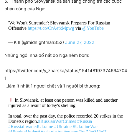
5. Thành phố Slovyansk đã sẵn sàng chống trả các cuộc
phản công của Nga:
'We Won't Surrender': Slovyansk Prepares For Russian
Offensive
https://t.co/CrAetkMpwg
via
@YouTube
— K II (@midnightman352)
June 27, 2022
Những ngôi nhà đổ nát do Nga ném bom:
https://twitter.com/y_zharska/status/154148197374664704
1
…làm ít nhất 1 người chết và 1 người bị thương:
In Sloviansk, at least one person was killed and another
injured as a result of today's shelling.
In total, over the past day, the police recorded 20 strikes in the
Donetsk region.
#RussianWarCrimes
#Russia
#RussiaInvadedUkraine
#Ukraine
#UkraineWar
#UkraineUnderAttack
pic.twitter.com/3wZ2otM8nH