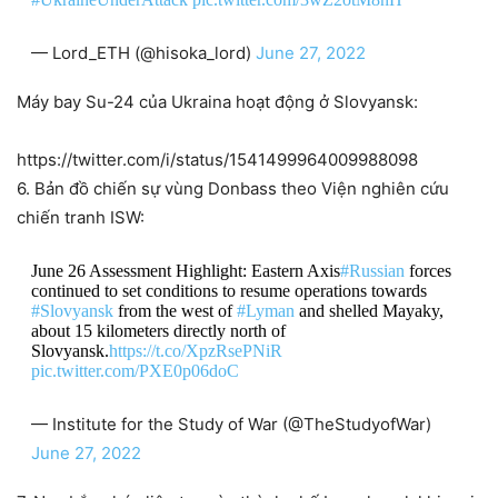
— Lord_ETH (@hisoka_lord)
June 27, 2022
Máy bay Su-24 của Ukraina hoạt động ở Slovyansk:
https://twitter.com/i/status/1541499964009988098
6. Bản đồ chiến sự vùng Donbass theo Viện nghiên cứu
chiến tranh ISW:
June 26 Assessment Highlight: Eastern Axis
#Russian
forces
continued to set conditions to resume operations towards
#Slovyansk
from the west of
#Lyman
and shelled Mayaky,
about 15 kilometers directly north of
Slovyansk.
https://t.co/XpzRsePNiR
pic.twitter.com/PXE0p06doC
— Institute for the Study of War (@TheStudyofWar)
June 27, 2022