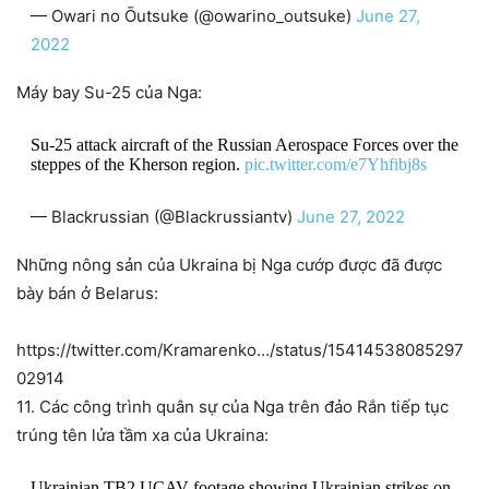
— Owari no Ōutsuke (@owarino_outsuke)
June 27,
2022
Máy bay Su-25 của Nga:
Su-25 attack aircraft of the Russian Aerospace Forces over the
steppes of the Kherson region.
pic.twitter.com/e7Yhfibj8s
— Blackrussian (@Blackrussiantv)
June 27, 2022
Những nông sản của Ukraina bị Nga cướp được đã được
bày bán ở Belarus:
https://twitter.com/Kramarenko…/status/15414538085297
02914
11. Các công trình quân sự của Nga trên đảo Rắn tiếp tục
trúng tên lửa tầm xa của Ukraina:
Ukrainian TB2 UCAV footage showing Ukrainian strikes on