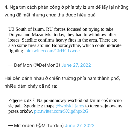
4. Nga tìm cách phản công ở phía tây Izium để lấy lại những
vùng đã mất nhưng chưa thu được hiệu quả:
U3 South of Izium. RU forces focused on trying to take
Dolyna and Mazanivka today, they had to withdraw after
losses. Satellite confirms heavy fires in the area. There are
also some fires around Bohorodychne, which could indicate
fighting.
pic.twitter.com/GirHGlxwoc
— Def Mon (@DefMon3)
June 27, 2022
Hai bên đánh nhau ở chiến trường phía nam thành phố,
nhiều đám cháy đã nổ ra:
Zdjęcie z dziś. Na południowy wschód od Izium coś mocno
się pali. Zgodnie z mapą
@wolski_jaros
to teren zajmowany
przez orków.
pic.twitter.com/SXigdhpx2G
— MrTorden (@MrTorden)
June 27, 2022