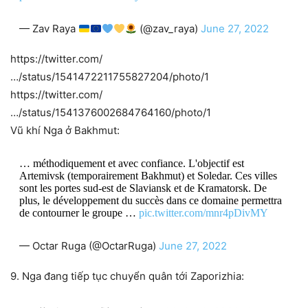
— Zav Raya
(@zav_raya)
June 27, 2022
https://twitter.com/
…/status/1541472211755827204/photo/1
https://twitter.com/
…/status/1541376002684764160/photo/1
Vũ khí Nga ở Bakhmut:
… méthodiquement et avec confiance. L'objectif est
Artemivsk (temporairement Bakhmut) et Soledar. Ces villes
sont les portes sud-est de Slaviansk et de Kramatorsk. De
plus, le développement du succès dans ce domaine permettra
de contourner le groupe …
pic.twitter.com/mnr4pDivMY
— Octar Ruga (@OctarRuga)
June 27, 2022
9. Nga đang tiếp tục chuyển quân tới Zaporizhia: