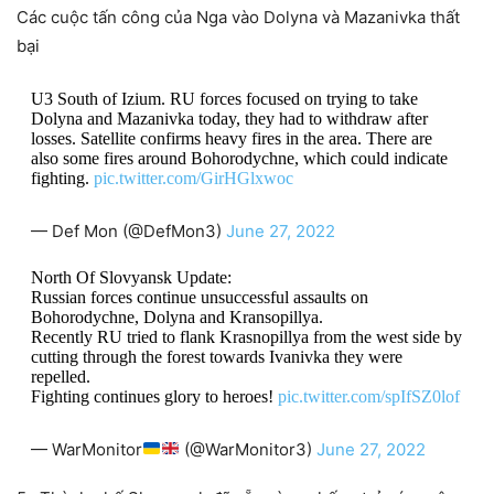
Các cuộc tấn công của Nga vào Dolyna và Mazanivka thất
bại
U3 South of Izium. RU forces focused on trying to take
Dolyna and Mazanivka today, they had to withdraw after
losses. Satellite confirms heavy fires in the area. There are
also some fires around Bohorodychne, which could indicate
fighting.
pic.twitter.com/GirHGlxwoc
— Def Mon (@DefMon3)
June 27, 2022
North Of Slovyansk Update:
Russian forces continue unsuccessful assaults on
Bohorodychne, Dolyna and Kransopillya.
Recently RU tried to flank Krasnopillya from the west side by
cutting through the forest towards Ivanivka they were
repelled.
Fighting continues glory to heroes!
pic.twitter.com/spIfSZ0lof
— WarMonitor
(@WarMonitor3)
June 27, 2022