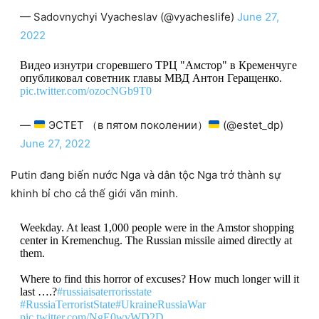
— Sadovnychyi Vyacheslav (@vyacheslife)
June 27,
2022
Видео изнутри сгоревшего ТРЦ "Амстор" в Кременчуге
опубликовал советник главы МВД Антон Геращенко.
pic.twitter.com/ozocNGb9T0
—
ЭСТЕТ （в пятом поколении）
(@estet_dp)
June 27, 2022
Putin đang biến nước Nga và dân tộc Nga trở thành sự
khinh bỉ cho cả thế giới văn minh.
Weekday. At least 1,000 people were in the Amstor shopping
center in Kremenchug. The Russian missile aimed directly at
them.
Where to find this horror of excuses? How much longer will it
last ….?
#russiaisaterrorisstate
#RussiaTerroristState
#UkraineRussiaWar
pic.twitter.com/NgE0wvWD2D