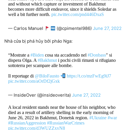
and without which capture or investment of Bakhmut
becomes more difficult endeavor, since it shields Soledar as
well a bit further north.
pic.twitter.com/pnd446DxaS
— Carlos Manuel
(@cpimentel986)
June 27, 2022
Nhà cửa bị phá hủy bởi pháo Nga:
“Mostrate a
#Biden
cosa sta accadendo nel
#Donbass
" si
dispera Olga. A
#Bakhmut
i pochi civili rimasti si rifugiano
sottoterra per scampare alle bombe.
Il reportage di
@BiloFausto
https://t.co/mzFwEg9iJ7
pic.twitter.com/aOrDf2jGxk
— InsideOver (@insideoverita)
June 27, 2022
A local resident stands near the house of his neighbor, who
died as a result of artillery shelling in the early morning of
June 26, 2022 in Bakhmut, Donetsk region.
#Ukraine
#war
#RussianAggression
#RussianWarCrimes
pic.twitter.com/d3WUZZxyN8