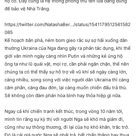
họ có. Đây cũng là hệ thống phòng thủ tên lửa đang dùng
để bảo vệ Nhà Trắng.
https://twitter.com/NatashaBer…/status/1541179512561582
085
Kế hoạch bắn phá, ném bom gieo rắc sự sợ hãi xuống dân
thường Ukraina của Nga đang gây ra phản tác dụng, khi thế
giới văn minh ngày càng nhìn Putin và những kẻ ủng hộ
ông ta như lũ quái vật, mọi rợ, cần phải ngăn chặn, thế nên
chúng ta có thể thấy sự hỗ trợ về vũ khí sẽ ngày càng lớn,
càng nhiều, song song với việc người dân Ukraina thì càng
căm phẫn, càng đau đớn, lại càng muốn chiến đấu trả thù.
Sẽ không còn đàm phán hòa bình hay thỏa hiệp gì nữa.
Ngay cả khi chiến tranh kết thúc, trong vòng 10 năm tới,
mình tin rằng sự kỳ thị với người Nga sẽ khó mà giảm đi,
cũng như sự thông thương, đi lại của họ khó khăn, trắc trở.
Đó là cái giá nước Nga sẽ phải trả, bất chấp thắng hay thua.