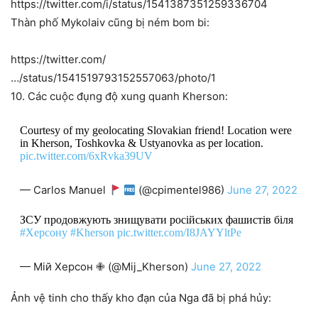
https://twitter.com/i/status/1541387351259336704
Thàn phố Mykolaiv cũng bị ném bom bi:
https://twitter.com/
…/status/1541519793152557063/photo/1
10. Các cuộc đụng độ xung quanh Kherson:
Courtesy of my geolocating Slovakian friend! Location were
in Kherson, Toshkovka & Ustyanovka as per location.
pic.twitter.com/6xRvka39UV
— Carlos Manuel
(@cpimentel986)
June 27, 2022
ЗСУ продовжують знищувати російських фашистів біля
#Херсону
#Kherson
pic.twitter.com/I8JAYYltPe
— Мій Херсон ✙ (@Mij_Kherson)
June 27, 2022
Ảnh vệ tinh cho thấy kho đạn của Nga đã bị phá hủy: