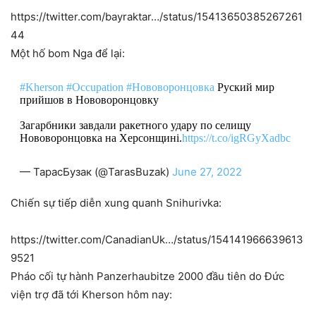
https://twitter.com/bayraktar…/status/15413650385267261
44
Một hố bom Nga để lại:
#Kherson
#Occupation
#Нововоронцовка
Руский мир
прийшов в Нововоронцовку
Загарбники завдали ракетного удару по селищу
Нововоронцовка на Херсонщині.
https://t.co/igRGyXadbc
— ТарасБузак (@TarasBuzak)
June 27, 2022
Chiến sự tiếp diễn xung quanh Snihurivka:
https://twitter.com/CanadianUk…/status/154141966639613
9521
Pháo cối tự hành Panzerhaubitze 2000 đầu tiên do Đức
viện trợ đã tới Kherson hôm nay: