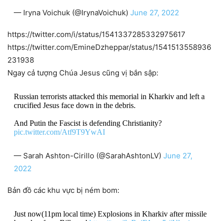
— Iryna Voichuk (@IrynaVoichuk)
June 27, 2022
https://twitter.com/i/status/1541337285332975617
https://twitter.com/EmineDzheppar/status/1541513558936
231938
Ngay cả tượng Chúa Jesus cũng vị bắn sập:
Russian terrorists attacked this memorial in Kharkiv and left a
crucified Jesus face down in the debris.
And Putin the Fascist is defending Christianity?
pic.twitter.com/Atf9T9YwAI
— Sarah Ashton-Cirillo (@SarahAshtonLV)
June 27,
2022
Bản đồ các khu vực bị ném bom:
Just now(11pm local time) Explosions in Kharkiv after missile