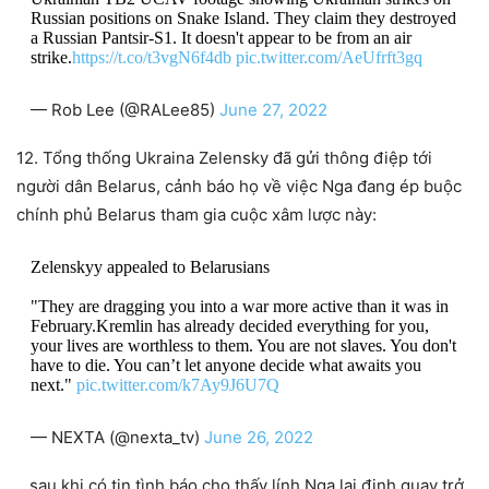
Russian positions on Snake Island. They claim they destroyed
a Russian Pantsir-S1. It doesn't appear to be from an air
strike.
https://t.co/t3vgN6f4db
pic.twitter.com/AeUfrft3gq
— Rob Lee (@RALee85)
June 27, 2022
12. Tổng thống Ukraina Zelensky đã gửi thông điệp tới
người dân Belarus, cảnh báo họ về việc Nga đang ép buộc
chính phủ Belarus tham gia cuộc xâm lược này:
Zelenskyy appealed to Belarusians
"They are dragging you into a war more active than it was in
February.Kremlin has already decided everything for you,
your lives are worthless to them. You are not slaves. You don't
have to die. You can’t let anyone decide what awaits you
next."
pic.twitter.com/k7Ay9J6U7Q
— NEXTA (@nexta_tv)
June 26, 2022
…sau khi có tin tình báo cho thấy lính Nga lại định quay trở