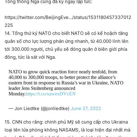
Tổng thống Nga cũng đã ký ngay lập tức:
https://twitter.com/BeijingEve…/status/1531180457337012
225
14. Tổng thứ ký NATO cho biết NATO sẽ có kế hoặch tăng
quân số cho lực lượng phản ứng nhanh, từ 40.000 lính lên
tới 300.000 người, chủ yếu sẽ đóng quân ở biên giới phía
đông, tức là sát với Nga.
NATO to grow quick reaction force nearly tenfold, from
40,000 to 300,000 troops, to better protect the alliance’s
eastern front in response to Russia’s war in Ukraine, NATO
leader Jens Stoltenberg announced
Monday.
https://t.co/xawexDVcEN
— Jon Liedtke (@jonliedtke)
June 27, 2022
15. CNN cho rằng: chính phủ Mỹ sẽ cung cấp cho Ukraina
loại tên lửa phòng không NASAMS, là loại hiện đại nhất mà