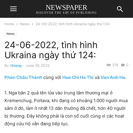
NEWSPAPER
DISCOVER THE ART OF PUBLISHING
Home
News
24-06-2022, tình hình Ukraina ngày thứ 124:
News
24-06-2022, tình hình
Ukraina ngày thứ 124:
218
0
By
Hoang
-
June 28, 2022
Phan Châu Thành
cùng với
Hue Chi Ha Thi
và
Van Anh Ha
.
1. Nga bắn 2 quả tên lửa vào trung tâm thương mại ở
Kremenchug, Poltava, khi đang có khoảng 1.000 người mua
sắm ở đó, làm ít nhất 13 dân thường đã chết, hơn 40 người
bị thương. Đây không phải là con số cuối cùng vì các hoạt
động cứu hộ vẫn đang tiếp tục.