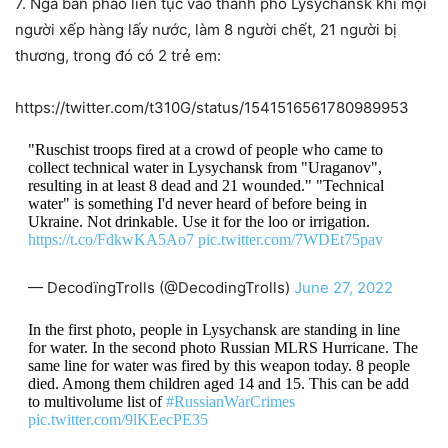
7. Nga bắn pháo liên tục vào thành phố Lysychansk khi mọi
người xếp hàng lấy nước, làm 8 người chết, 21 người bị
thương, trong đó có 2 trẻ em:
https://twitter.com/t310G/status/1541516561780989953
"Ruschist troops fired at a crowd of people who came to
collect technical water in Lysychansk from "Uraganov",
resulting in at least 8 dead and 21 wounded." "Technical
water" is something I'd never heard of before being in
Ukraine. Not drinkable. Use it for the loo or irrigation.
https://t.co/FdkwKA5Ao7
pic.twitter.com/7WDEt75pav
— DecodïngTrolls (@DecodingTrolls)
June 27, 2022
In the first photo, people in Lysychansk are standing in line
for water. In the second photo Russian MLRS Hurricane. The
same line for water was fired by this weapon today. 8 people
died. Among them children aged 14 and 15. This can be add
to multivolume list of
#RussianWarCrimes
pic.twitter.com/9lKEecPE35