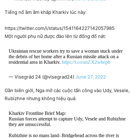
Tiếng nổ ầm ầm khắp Kharkiv lúc này:
https://twitter.com/i/status/1541164227142057985
Một người phụ nữ được đào lên từ đống đổ nát:
Ukrainian rescue workers try to save a woman stuck under
the debris of her home after a Russian missile attack on a
residential area in Kharkiv.
https://t.co/anZX2wbepb
— Visegrád 24 (@visegrad24)
June 27, 2022
Gần biên giới, Nga mở các cuộc tấn công vào Udy, Vesele,
Rubizhne nhưng không hiệu quả:
Kharkiv Frontline Brief Map:
Russian forces attempt to capture Udy, Vesele and Rubizhne
they are unsuccessful.
Rubizhne is no mans land- Bridgehead across the river is