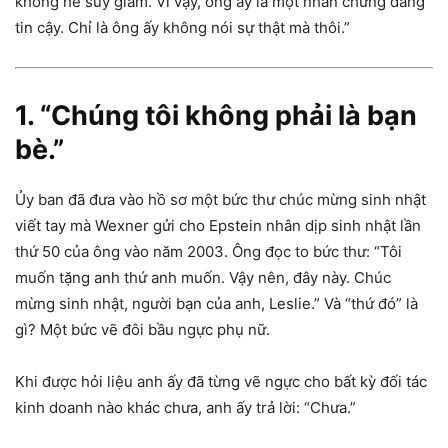
không hề suy giảm. Vì vậy, ông ấy là một nhân chứng đáng
tin cậy. Chỉ là ông ấy không nói sự thật mà thôi.”
1. “Chúng tôi không phải là bạn
bè.”
Ủy ban đã đưa vào hồ sơ một bức thư chúc mừng sinh nhật
viết tay mà Wexner gửi cho Epstein nhân dịp sinh nhật lần
thứ 50 của ông vào năm 2003. Ông đọc to bức thư: “Tôi
muốn tặng anh thứ anh muốn. Vậy nên, đây này. Chúc
mừng sinh nhật, người bạn của anh, Leslie.” Và “thứ đó” là
gì? Một bức vẽ đôi bầu ngực phụ nữ.
Khi được hỏi liệu anh ấy đã từng vẽ ngực cho bất kỳ đối tác
kinh doanh nào khác chưa, anh ấy trả lời: “Chưa.”