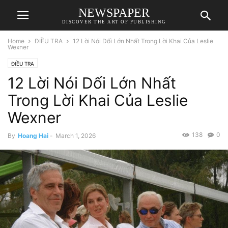
NEWSPAPER
DISCOVER THE ART OF PUBLISHING
Home
ĐIỀU TRA
12 Lời Nói Dối Lớn Nhất Trong Lời Khai Của Leslie
Wexner
ĐIỀU TRA
12 Lời Nói Dối Lớn Nhất
Trong Lời Khai Của Leslie
Wexner
138
0
By
Hoang Hai
-
March 1, 2026