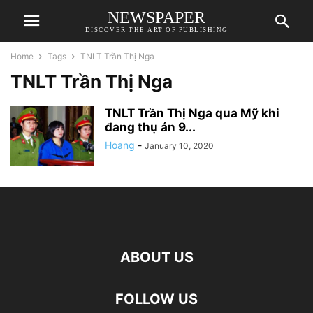
NEWSPAPER
DISCOVER THE ART OF PUBLISHING
Home
Tags
TNLT Trần Thị Nga
TNLT Trần Thị Nga
TNLT Trần Thị Nga qua Mỹ khi
đang thụ án 9...
Hoang
-
January 10, 2020
ABOUT US
FOLLOW US