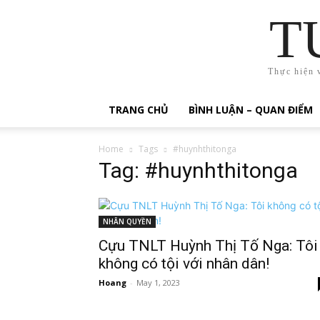
T
Thực hiện 
TRANG CHỦ
BÌNH LUẬN – QUAN ĐIỂM
Home
Tags
#huynhthitonga
Tag: #huynhthitonga
NHÂN QUYỀN
Cựu TNLT Huỳnh Thị Tố Nga: Tôi
không có tội với nhân dân!
Hoang
-
May 1, 2023