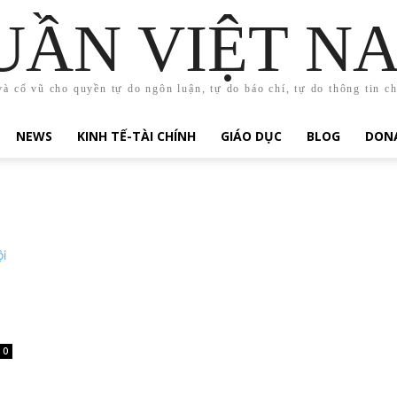
UẦN VIỆT N
và cổ vũ cho quyền tự do ngôn luận, tự do báo chí, tự do thông tin c
NEWS
KINH TẾ-TÀI CHÍNH
GIÁO DỤC
BLOG
DONA
0