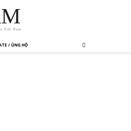
AM
ho Việt Nam
TE / ỦNG HỘ