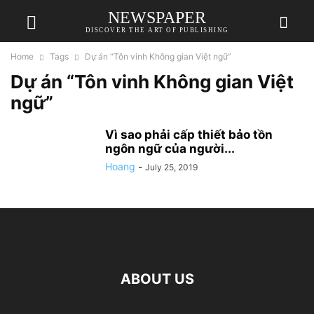
NEWSPAPER
DISCOVER THE ART OF PUBLISHING
Home
Tags
Dự án “Tôn vinh Không gian Việt ngữ”
Dự án “Tôn vinh Không gian Việt
ngữ”
Vì sao phải cấp thiết bảo tồn
ngôn ngữ của người...
Hoang
-
July 25, 2019
ABOUT US