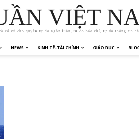
UẦN VIỆT N
và cổ vũ cho quyền tự do ngôn luận, tự do báo chí, tự do thông tin c
NEWS
KINH TẾ-TÀI CHÍNH
GIÁO DỤC
BLO