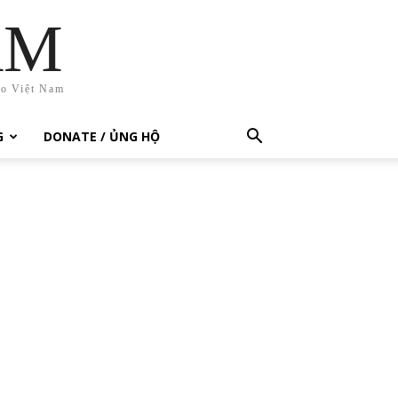
AM
ho Việt Nam
G
DONATE / ỦNG HỘ