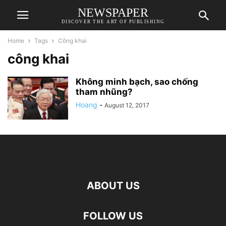
NEWSPAPER
DISCOVER THE ART OF PUBLISHING
Home
Tags
Công khai
công khai
Không minh bạch, sao chống
tham nhũng?
Hoang
-
August 12, 2017
ABOUT US
FOLLOW US